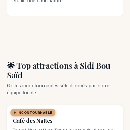
étudie une candidature.
🌟 Top attractions à Sidi Bou
Saïd
6 sites incontournables sélectionnés par notre
équipe locale.
✨ INCONTOURNABLE
🏛️ MONUMENT
Café des Nattes