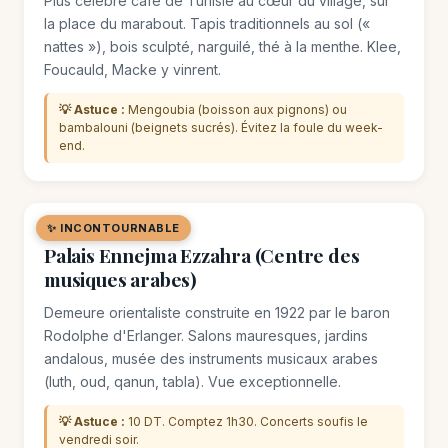
Plus célèbre café de Tunisie au cœur du village, sur
la place du marabout. Tapis traditionnels au sol («
nattes »), bois sculpté, narguilé, thé à la menthe. Klee,
Foucauld, Macke y vinrent.
💡 Astuce :
Mengoubia (boisson aux pignons) ou
bambalouni (beignets sucrés). Évitez la foule du week-
end.
✨ INCONTOURNABLE
🖼️ MUSÉE
Palais Ennejma Ezzahra (Centre des
musiques arabes)
Demeure orientaliste construite en 1922 par le baron
Rodolphe d'Erlanger. Salons mauresques, jardins
andalous, musée des instruments musicaux arabes
(luth, oud, qanun, tabla). Vue exceptionnelle.
💡 Astuce :
10 DT. Comptez 1h30. Concerts soufis le
vendredi soir.