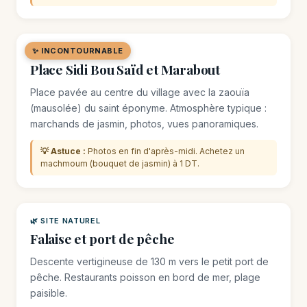
✨ INCONTOURNABLE
🏛️ MONUMENT
Place Sidi Bou Saïd et Marabout
Place pavée au centre du village avec la zaouïa
(mausolée) du saint éponyme. Atmosphère typique :
marchands de jasmin, photos, vues panoramiques.
💡 Astuce :
Photos en fin d'après-midi. Achetez un
machmoum (bouquet de jasmin) à 1 DT.
🌿 SITE NATUREL
Falaise et port de pêche
Descente vertigineuse de 130 m vers le petit port de
pêche. Restaurants poisson en bord de mer, plage
paisible.