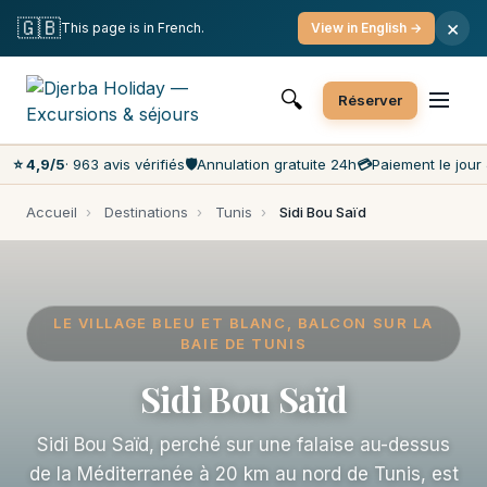
Annulation gratuite
Paiement le jour J
🇬🇧
×
This page is in French.
View in English →
Prix les moins chers du marché
Service client 7j/7
🔍
Réserver
⭐ 4,9/5
· 963 avis vérifiés
🛡️
Annulation gratuite 24h
💳
Paiement le jour 
Accueil
›
Destinations
›
Tunis
›
Sidi Bou Saïd
LE VILLAGE BLEU ET BLANC, BALCON SUR LA
BAIE DE TUNIS
Sidi Bou Saïd
Sidi Bou Saïd, perché sur une falaise au-dessus
de la Méditerranée à 20 km au nord de Tunis, est