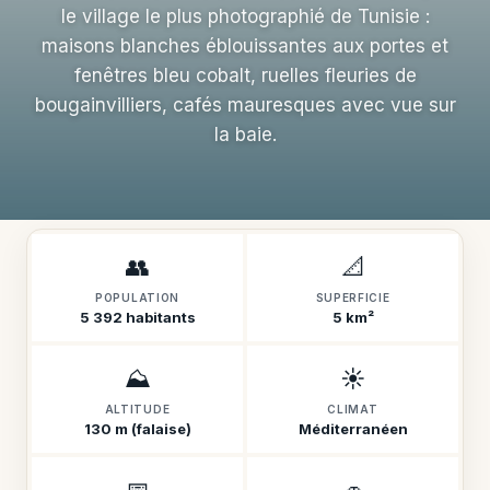
le village le plus photographié de Tunisie :
maisons blanches éblouissantes aux portes et
fenêtres bleu cobalt, ruelles fleuries de
bougainvilliers, cafés mauresques avec vue sur
la baie.
👥
📐
POPULATION
SUPERFICIE
5 392 habitants
5 km²
⛰️
☀️
ALTITUDE
CLIMAT
130 m (falaise)
Méditerranéen