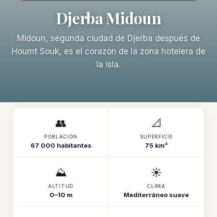
Djerba Midoun
Midoun, segunda ciudad de Djerba después de
Houmt Souk, es el corazón de la zona hotelera de
la isla.
👥
📐
POBLACIÓN
SUPERFICIE
67 000 habitantes
75 km²
⛰️
☀️
ALTITUD
CLIMA
0–10 m
Mediterráneo suave