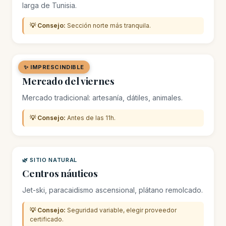
larga de Tunisia.
💡 Consejo:
Sección norte más tranquila.
✨ IMPRESCINDIBLE
🛒 MERCADO / SOUK
Mercado del viernes
Mercado tradicional: artesanía, dátiles, animales.
💡 Consejo:
Antes de las 11h.
🌿 SITIO NATURAL
Centros náuticos
Jet-ski, paracaidismo ascensional, plátano remolcado.
💡 Consejo:
Seguridad variable, elegir proveedor
certificado.