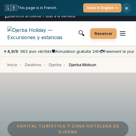
Cancelación gratuita
Pago el día del viaje
🇬🇧
×
This page is in French.
View in English →
Precios más bajos del mercado
Servicio al cliente 7 días a la semana
🔍
Reservar
⭐ 4,9/5
· 963 avis vérifiés
🛡️
Annulation gratuite 24h
💳
Paiement le jour 
Inicio
›
Destinos
›
Djerba
›
Djerba Midoun
CAPITAL TURÍSTICA Y ZONA HOTELERA DE
DJERBA