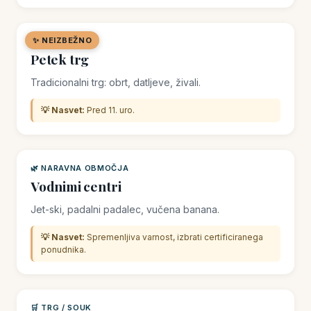
✨ NEIZBEŽNO
🛒 TRG / SOUK
Petek trg
Tradicionalni trg: obrt, datljeve, živali.
💡 Nasvet:
Pred 11. uro.
🌿 NARAVNA OBMOČJA
Vodnimi centri
Jet-ski, padalni padalec, vučena banana.
💡 Nasvet:
Spremenljiva varnost, izbrati certificiranega
ponudnika.
🛒 TRG / SOUK