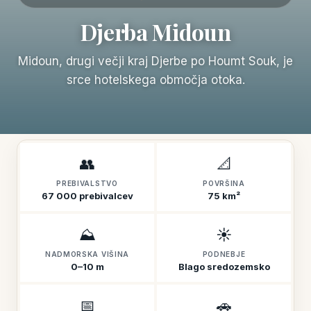
Djerba Midoun
Midoun, drugi večji kraj Djerbe po Houmt Souk, je
srce hotelskega območja otoka.
👥
📐
PREBIVALSTVO
POVRŠINA
67 000 prebivalcev
75 km²
⛰️
☀️
NADMORSKA VIŠINA
PODNEBJE
0–10 m
Blago sredozemsko
📅
🚗