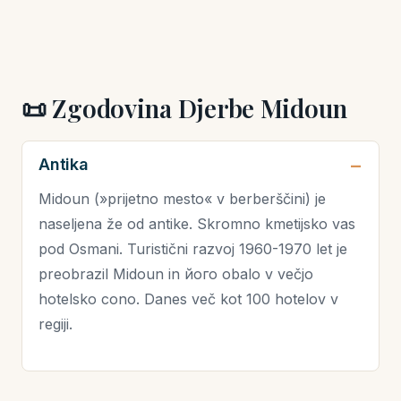
📜 Zgodovina Djerbe Midoun
Antika
Midoun (»prijetno mesto« v berberščini) je
naseljena že od antike. Skromno kmetijsko vas
pod Osmani. Turistični razvoj 1960-1970 let je
preobrazil Midoun in його obalo v večjo
hotelsko cono. Danes več kot 100 hotelov v
regiji.