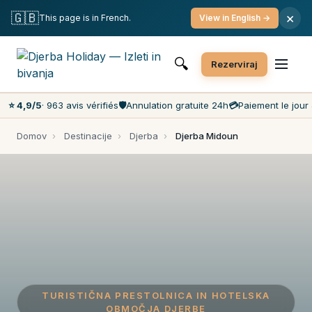
Brezplačno odpoved
Plačilo na dan
Najnižje cene na trgu
🇬🇧
×
This page is in French.
View in English →
Služba za stranke 7 dni na teden
🔍
Rezerviraj
⭐ 4,9/5
· 963 avis vérifiés
🛡️
Annulation gratuite 24h
💳
Paiement le jour 
Domov
›
Destinacije
›
Djerba
›
Djerba Midoun
TURISTIČNA PRESTOLNICA IN HOTELSKA
OBMOČJA DJERBE