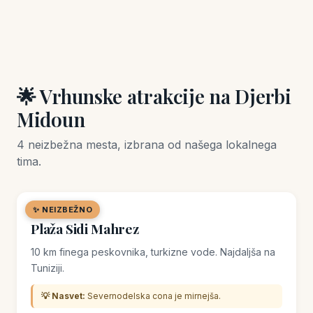
🌟 Vrhunske atrakcije na Djerbi
Midoun
4 neizbežna mesta, izbrana od našega lokalnega
tima.
✨ NEIZBEŽNO
🏖️ PLAŽA
Plaža Sidi Mahrez
10 km finega peskovnika, turkizne vode. Najdaljša na
Tuniziji.
💡 Nasvet:
Severnodelska cona je mirnejša.