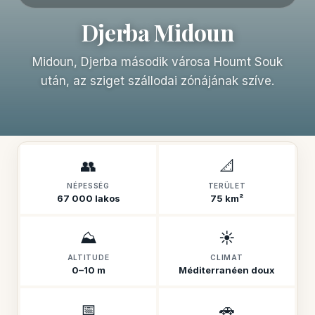
Djerba Midoun
Midoun, Djerba második városa Houmt Souk
után, az sziget szállodai zónájának szíve.
👥
📐
NÉPESSÉG
TERÜLET
67 000 lakos
75 km²
⛰️
☀️
ALTITUDE
CLIMAT
0–10 m
Méditerranéen doux
📅
🚗