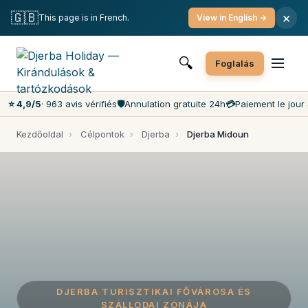
Ingyenes lemondás
Fizetés a napon
A piacon a legjobb árak
🇬🇧
×
This page is in French.
View in English →
7 nap/hét ügyfélszolgálat
🔍
Foglalás
⭐ 4,9/5
· 963 avis vérifiés
🛡️
Annulation gratuite 24h
💳
Paiement le jour 
Kezdőoldal
›
Célpontok
›
Djerba
›
Djerba Midoun
DJERBA TURISZTIKAI FŐVÁROSA ÉS
SZÁLLODAI ZÓNÁJA