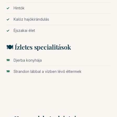
Hintók
Kalóz hajókirándulás
Éjszakai élet
🍽️ Ízletes specialitások
Djerba konyhája
Strandon lábbal a vízben lévő éttermek