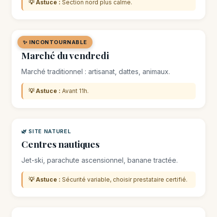
💡 Astuce :
Section nord plus calme.
✨ INCONTOURNABLE
🛒 MARCHÉ / SOUK
Marché du vendredi
Marché traditionnel : artisanat, dattes, animaux.
💡 Astuce :
Avant 11h.
🌿 SITE NATUREL
Centres nautiques
Jet-ski, parachute ascensionnel, banane tractée.
💡 Astuce :
Sécurité variable, choisir prestataire certifié.