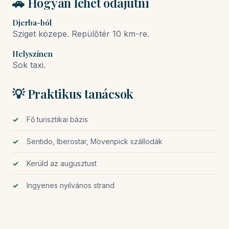
🚗 Hogyan lehet odajutni
Djerba-ból
Sziget közepe. Repülőtér 10 km-re.
Helyszínen
Sok taxi.
💡 Praktikus tanácsok
Fő turisztikai bázis
Sentido, Iberostar, Mövenpick szállodák
Kerüld az augusztust
Ingyenes nyilvános strand