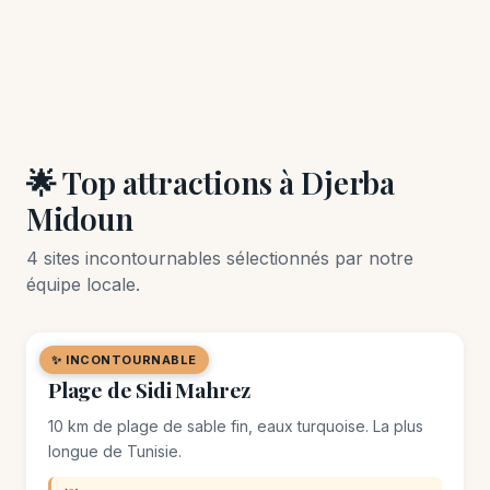
🌟 Top attractions à Djerba
Midoun
4 sites incontournables sélectionnés par notre
équipe locale.
✨ INCONTOURNABLE
🏖️ PLAGE
Plage de Sidi Mahrez
10 km de plage de sable fin, eaux turquoise. La plus
longue de Tunisie.