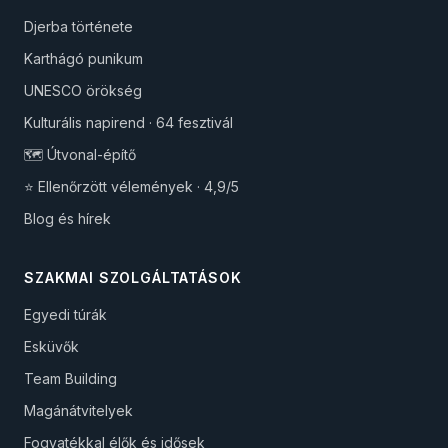
Djerba története
Karthágó punikum
UNESCO örökség
Kulturális napirend · 64 fesztivál
🗺️ Útvonal-építő
⭐ Ellenőrzött vélemények · 4,9/5
Blog és hírek
SZAKMAI SZOLGÁLTATÁSOK
Egyedi túrák
Esküvők
Team Building
Magánátvitelyek
Fogyatékkal élők és idősek