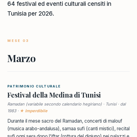
64 festival ed eventi culturali censiti in
Tunisia per 2026.
MESE 03
Marzo
PATRIMONIO CULTURALE
Festival della Medina di Tunisi
Ramadan (variabile secondo calendario hegiriano) · Tunisi · dal
1983 ·
★ Imperdibile
Durante il mese sacro del Ramadan, concerti di malouf
(musica arabo-andalusa), samaa sufi (canti mistici), recital
sufi ogni sera dopo l'iftar (rottura del digiuno) nei palazzi e