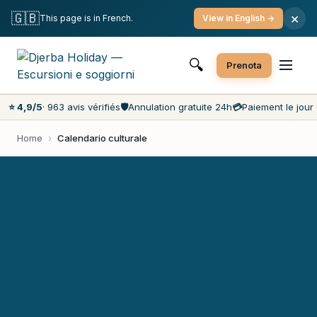
Cancellazione gratuita
Pagamento il giorno stesso
🇬🇧
×
This page is in French.
View in English →
Prezzi più bassi del mercato
Servizio clienti 7 giorni su 7
🔍
Prenota
⭐ 4,9/5
· 963 avis vérifiés
🛡️
Annulation gratuite 24h
💳
Paiement le jour 
Home
›
Calendario culturale