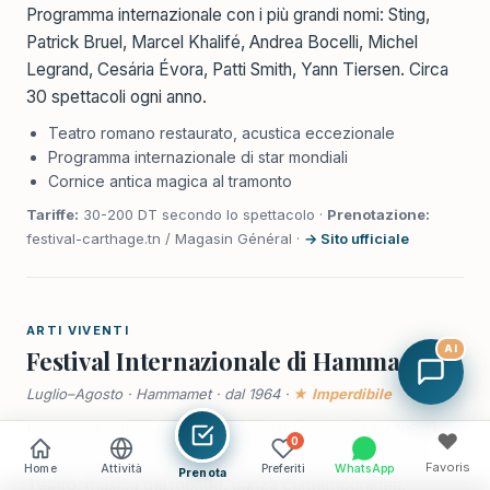
Programma internazionale con i più grandi nomi: Sting,
Patrick Bruel, Marcel Khalifé, Andrea Bocelli, Michel
Legrand, Cesária Évora, Patti Smith, Yann Tiersen. Circa
30 spettacoli ogni anno.
Teatro romano restaurato, acustica eccezionale
Programma internazionale di star mondiali
Cornice antica magica al tramonto
Tariffe:
30-200 DT secondo lo spettacolo ·
Prenotazione:
festival-carthage.tn / Magasin Général ·
→ Sito ufficiale
ARTI VIVENTI
AI
Festival Internazionale di Hammamet
Luglio–Agosto · Hammamet · dal 1964 ·
★ Imperdibile
Festival di arti viventi più antico della Tunisia (dal 1964).
♥
0
Teatro antico ricostruito nel parco della Villa Sebastian.
Favoris
Home
Attività
Preferiti
WhatsApp
Prenota
Teatro, musica del mondo, danza contemporanea,