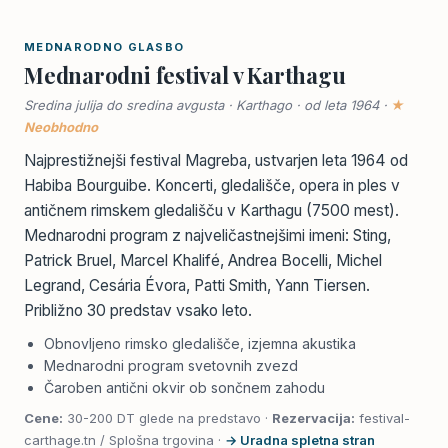
MEDNARODNO GLASBO
Mednarodni festival v Karthagu
Sredina julija do sredina avgusta · Karthago · od leta 1964 ·
★
Neobhodno
Najprestižnejši festival Magreba, ustvarjen leta 1964 od
Habiba Bourguibe. Koncerti, gledališče, opera in ples v
antičnem rimskem gledališču v Karthagu (7500 mest).
Mednarodni program z najveličastnejšimi imeni: Sting,
Patrick Bruel, Marcel Khalifé, Andrea Bocelli, Michel
Legrand, Cesária Évora, Patti Smith, Yann Tiersen.
Približno 30 predstav vsako leto.
Obnovljeno rimsko gledališče, izjemna akustika
Mednarodni program svetovnih zvezd
Čaroben antični okvir ob sončnem zahodu
Cene:
30-200 DT glede na predstavo ·
Rezervacija:
festival-
carthage.tn / Splošna trgovina ·
→ Uradna spletna stran