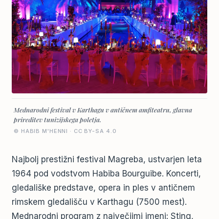
Mednarodni festival v Karthagu v antičnem amfiteatru, glavna
prireditev tunizijskega poletja.
© HABIB M'HENNI · CC BY-SA 4.0
Najbolj prestižni festival Magreba, ustvarjen leta
1964 pod vodstvom Habiba Bourguibe. Koncerti,
gledališke predstave, opera in ples v antičnem
rimskem gledališču v Karthagu (7500 mest).
Mednarodni program z največjimi imeni: Sting,