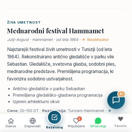
ŽIVA UMETNOST
Mednarodni festival Hammamet
Julij–Avgust · Hammamet · od leta 1964 ·
★ Neobhodno
Najstarejši festival živih umetnosti v Tuniziji (od leta
1964). Rekonstruirano antično gledališče v parku vile
Sebastian. Gledališče, svetovna glasba, sodobni ples,
mednarodne predstave. Premišljena programacija, ki
favorizira sodobno ustvarjalnost.
Antično gledališče v parku Sebastian
AI
Premišljena gledališko-glasbena programacija
Izjemni arhitekturni okvir
Cene:
20-150 DT ·
Rezervacija:
Turizem Hammamet ·
→
Uradna spletna stran
♥
0
Favoris
Domov
Dejavnosti
Priljubljene
WhatsApp
Rezerviraj