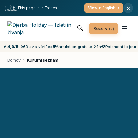
Brezplačna odpoved
Plačilo na dan dogodka
🇬🇧
×
This page is in French.
View in English →
Najnižje cene na trgu
Strežba za stranke 7 dni v tednu
🔍
Rezerviraj
⭐ 4,9/5
· 963 avis vérifiés
🛡️
Annulation gratuite 24h
💳
Paiement le jour 
Domov
›
Kulturni seznam