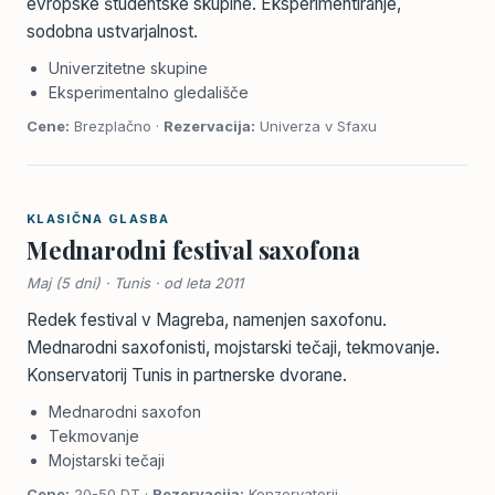
evropske študentske skupine. Eksperimentiranje,
sodobna ustvarjalnost.
Univerzitetne skupine
Eksperimentalno gledališče
Cene:
Brezplačno ·
Rezervacija:
Univerza v Sfaxu
KLASIČNA GLASBA
Mednarodni festival saxofona
Maj (5 dni) · Tunis · od leta 2011
Redek festival v Magreba, namenjen saxofonu.
Mednarodni saxofonisti, mojstarski tečaji, tekmovanje.
Konservatorij Tunis in partnerske dvorane.
Mednarodni saxofon
Tekmovanje
Mojstarski tečaji
Cene:
20-50 DT ·
Rezervacija:
Konzervatorij