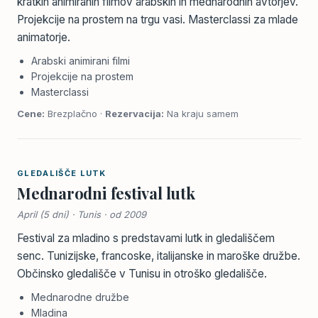
kratkih animiranih filmov arabskih in mednarodnih avtorjev.
Projekcije na prostem na trgu vasi. Masterclassi za mlade
animatorje.
Arabski animirani filmi
Projekcije na prostem
Masterclassi
Cene:
Brezplačno ·
Rezervacija:
Na kraju samem
GLEDALIŠČE LUTK
Mednarodni festival lutk
April (5 dni) · Tunis · od 2009
Festival za mladino s predstavami lutk in gledališčem
senc. Tunizijske, francoske, italijanske in maroške družbe.
Občinsko gledališče v Tunisu in otroško gledališče.
Mednarodne družbe
Mladina