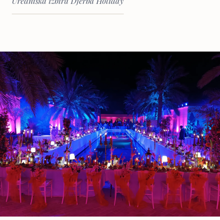
Uredniška izbira Djerba Holiday