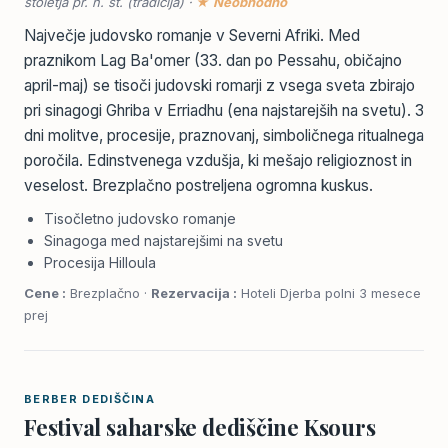
stoletja pr. n. št. (tradicija) ·
★ Neobhodno
Največje judovsko romanje v Severni Afriki. Med
praznikom Lag Ba'omer (33. dan po Pessahu, običajno
april-maj) se tisoči judovski romarji z vsega sveta zbirajo
pri sinagogi Ghriba v Erriadhu (ena najstarejših na svetu). 3
dni molitve, procesije, praznovanj, simboličnega ritualnega
poročila. Edinstvenega vzdušja, ki mešajo religioznost in
veselost. Brezplačno postreljena ogromna kuskus.
Tisočletno judovsko romanje
Sinagoga med najstarejšimi na svetu
Procesija Hilloula
Cene :
Brezplačno ·
Rezervacija :
Hoteli Djerba polni 3 mesece
prej
BERBER DEDIŠČINA
Festival saharske dediščine Ksours