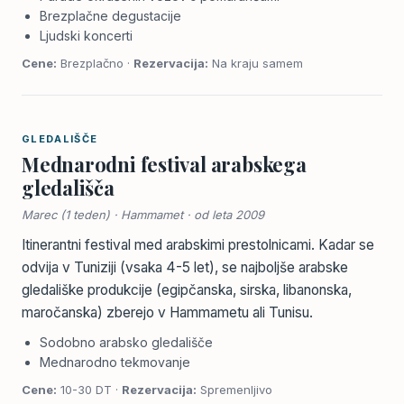
Brezplačne degustacije
Ljudski koncerti
Cene:
Brezplačno ·
Rezervacija:
Na kraju samem
GLEDALIŠČE
Mednarodni festival arabskega
gledališča
Marec (1 teden) · Hammamet · od leta 2009
Itinerantni festival med arabskimi prestolnicami. Kadar se
odvija v Tuniziji (vsaka 4-5 let), se najboljše arabske
gledališke produkcije (egipčanska, sirska, libanonska,
maročanska) zberejo v Hammametu ali Tunisu.
Sodobno arabsko gledališče
Mednarodno tekmovanje
Cene:
10-30 DT ·
Rezervacija:
Spremenljivo