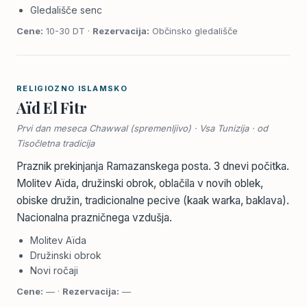
Gledališče senc
Cene:
10-30 DT ·
Rezervacija:
Občinsko gledališče
RELIGIOZNO ISLAMSKO
Aïd El Fitr
Prvi dan meseca Chawwal (spremenljivo) · Vsa Tunizija · od
Tisočletna tradicija
Praznik prekinjanja Ramazanskega posta. 3 dnevi počitka.
Molitev Aïda, družinski obrok, oblačila v novih oblek,
obiske družin, tradicionalne pecive (kaak warka, baklava).
Nacionalna prazničnega vzdušja.
Molitev Aïda
Družinski obrok
Novi ročaji
Cene:
— ·
Rezervacija:
—