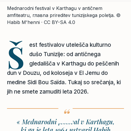
Mednarodni festival v Karthagu v antičnem
amfiteatru, главna prireditev tunizijskega poletja.
©
Habib M'henni · CC BY-SA 4.0
Š
est festivalov utelešča kulturno
dušo Tunizije: od antičnega
gledališča v Karthagu do peščenih
dun v Douzu, od koloseja v El Jemu do
medine Sidi Bou Saïda. Tukaj so srečanja, ki
jih ne smete zamuditi leta 2026.
« Mednarodni festival v Karthagu,
ki ga je leta 1964 ustvaril Habib