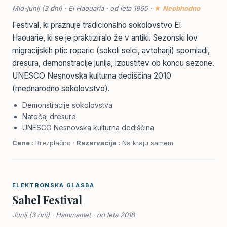
Mid-junij (3 dni) · El Haouaria · od leta 1965 ·
★ Neobhodno
Festival, ki praznuje tradicionalno sokolovstvo El
Haouarie, ki se je praktiziralo že v antiki. Sezonski lov
migracijskih ptic roparic (sokoli selci, avtoharji) spomladi,
dresura, demonstracije junija, izpustitev ob koncu sezone.
UNESCO Nesnovska kulturna dediščina 2010
(mednarodno sokolovstvo).
Demonstracije sokolovstva
Natečaj dresure
UNESCO Nesnovska kulturna dediščina
Cene :
Brezplačno ·
Rezervacija :
Na kraju samem
ELEKTRONSKA GLASBA
Sahel Festival
Junij (3 dni) · Hammamet · od leta 2018