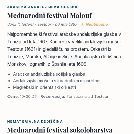
ARABSKA ANDALUZIJSKA GLASBA
Mednarodni festival Malouf
Junij (1 teden) · Testour · od leta 1967 ·
★ Neobhodno
Najpomembnejši festival arabske andaluzijske glasbe v
Tuniziji od leta 1967. Koncerti v veliki andaluzijski mošeji
Testour (1631) in gledališču na prostem. Orkestri iz
Tunizije, Maroka, Alžirije in Sirije. Andaluzijska dediščina
Moriskov, izgnanih iz Španije leta 1609.
Arabska andaluzijska sofijska glasba
Andaluzijska mošeja s kvadratnim minaretom
Magrébski in orientalski orkestri
Cene:
10-30 DT ·
Rezervacija:
Turistični urad Testour
NEMATERIALNA DEDIŠČINA
Mednarodni festival sokolobarstva