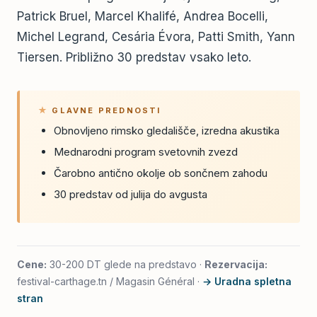
Patrick Bruel, Marcel Khalifé, Andrea Bocelli,
Michel Legrand, Cesária Évora, Patti Smith, Yann
Tiersen. Približno 30 predstav vsako leto.
GLAVNE PREDNOSTI
Obnovljeno rimsko gledališče, izredna akustika
Mednarodni program svetovnih zvezd
Čarobno antično okolje ob sončnem zahodu
30 predstav od julija do avgusta
Cene:
30-200 DT glede na predstavo ·
Rezervacija:
festival-carthage.tn / Magasin Général ·
→ Uradna spletna
stran