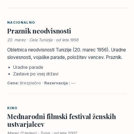
NACIONALNO
Praznik neodvisnosti
20. marec · Cela Tunizija · od leta 1956
Obletnica neodvisnosti Tunizije (20. marec 1956). Uradne
slovesnosti, vojaške parade, položitev vencev. Praznik.
Uradne parade
Zastave po vsej državi
Cene:
Brezplačno ·
Rezervacija :
—
KINO
Mednarodni filmski festival ženskih
ustvarjalcev
Marec (1 teden) · Tunis · od leta 2007