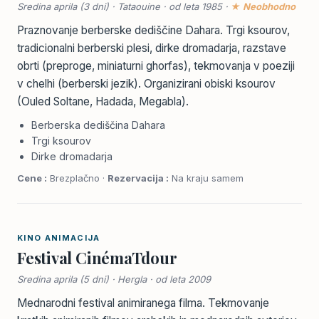
Sredina aprila (3 dni) · Tataouine · od leta 1985 ·
★ Neobhodno
Praznovanje berberske dediščine Dahara. Trgi ksourov,
tradicionalni berberski plesi, dirke dromadarja, razstave
obrti (preproge, miniaturni ghorfas), tekmovanja v poeziji
v chelhi (berberski jezik). Organizirani obiski ksourov
(Ouled Soltane, Hadada, Megabla).
Berberska dediščina Dahara
Trgi ksourov
Dirke dromadarja
Cene :
Brezplačno ·
Rezervacija :
Na kraju samem
KINO ANIMACIJA
Festival CinémaTdour
Sredina aprila (5 dni) · Hergla · od leta 2009
Mednarodni festival animiranega filma. Tekmovanje