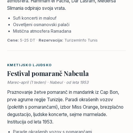
atmosfera. Hammam el Pacha, Dar Lasram, Médersa
Slimania odpirajo svoja vrata.
Sufi koncerti in malouf
Osvetljeni osmanovski palači
Mistična atmosfera Ramadana
Cene:
5-25 DT ·
Rezervacija:
TurizemInfo Tunis
KMETIJSKO LJUDSKO
Festival pomaranč Nabeula
Marec–april (1 teden) · Nabeul · od leta 1953
Praznovanje žetve pomaranč in mandarink iz Cap Bon,
prve agrume regije Tunizije. Paradi okrašenih vozov
(pokritih s pomarančami), izbor Miss Orange, brezplačno
degustacijo, ljudske koncerte, sejme marmelade.
Institucija od leta 1953.
Parade okrašenih vozov s pomarančami