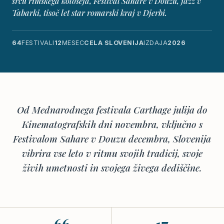
srcu rimskega koloseja, Festival Sahare v Douzu, jazz v
Tabarki, tisoč let star romarski kraj v Djerbi.
64
FESTIVALI
12
MESEC
CELA SLOVENIJA
IZDAJA
2026
Od Mednarodnega festivala Carthage julija do
Kinematografskih dni novembra, vključno s
Festivalom Sahare v Douzu decembra, Slovenija
vibrira vse leto v ritmu svojih tradicij, svoje
živih umetnosti in svojega živega dediščine.