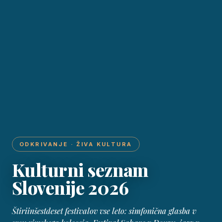
ODKRIVANJE · ŽIVA KULTURA
Kulturni seznam
Slovenije 2026
Štiriinšestdeset festivalov vse leto: simfonična glasba v