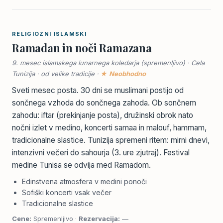
RELIGIOZNI ISLAMSKI
Ramadan in noči Ramazana
9. mesec islamskega lunarnega koledarja (spremenljivo) · Cela
Tunizija · od velike tradicije ·
★ Neobhodno
Sveti mesec posta. 30 dni se muslimani postijo od
sončnega vzhoda do sončnega zahoda. Ob sončnem
zahodu: iftar (prekinjanje posta), družinski obrok nato
nočni izlet v medino, koncerti samaa in malouf, hammam,
tradicionalne slastice. Tunizija spremeni ritem: mirni dnevi,
intenzivni večeri do sahourja (3. ure zjutraj). Festival
medine Tunisa se odvija med Ramadom.
Edinstvena atmosfera v medini ponoči
Sofiški koncerti vsak večer
Tradicionalne slastice
Cene:
Spremenljivo ·
Rezervacija:
—