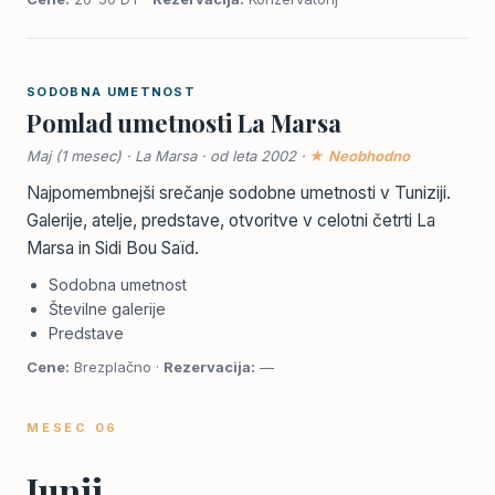
SODOBNA UMETNOST
Pomlad umetnosti La Marsa
Maj (1 mesec) · La Marsa · od leta 2002 ·
★ Neobhodno
Najpomembnejši srečanje sodobne umetnosti v Tuniziji.
Galerije, atelje, predstave, otvoritve v celotni četrti La
Marsa in Sidi Bou Saïd.
Sodobna umetnost
Številne galerije
Predstave
Cene:
Brezplačno ·
Rezervacija:
—
MESEC 06
Junij