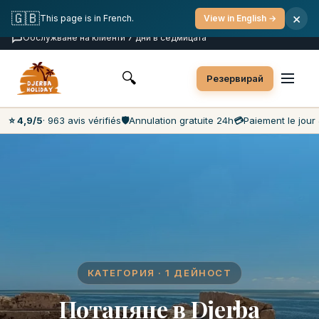
Безплатна отмяна
Плащане в деня на активността
🇬🇧
×
This page is in French.
View in English →
Най-ниски цени на пазара
Обслужване на клиенти 7 дни в седмицата
🔍
Резервирай
⭐ 4,9/5
· 963 avis vérifiés
🛡️
Annulation gratuite 24h
💳
Paiement le jour 
КАТЕГОРИЯ · 1 ДЕЙНОСТ
Потапяне в Djerba