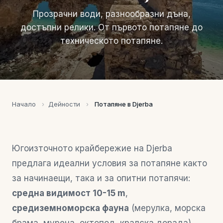
Прозрачни води, разнообразни дъна,
достъпни релики. От първото потапяне до
техническото потапяне.
Начало
›
Дейности
›
Потапяне в Djerba
Югоизточното крайбережие на Djerba
предлага идеални условия за потапяне както
за начинаещи, така и за опитни потапячи:
средна видимост 10-15 m
,
средиземноморска фауна
(мерулка, морска