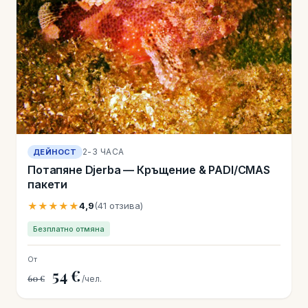
2-3 ЧАСА
ДЕЙНОСТ
Потапяне Djerba — Кръщение & PADI/CMAS
пакети
★★★★★
4,9
(41 отзива)
Безплатно отмяна
От
54 €
60 €
/чел.