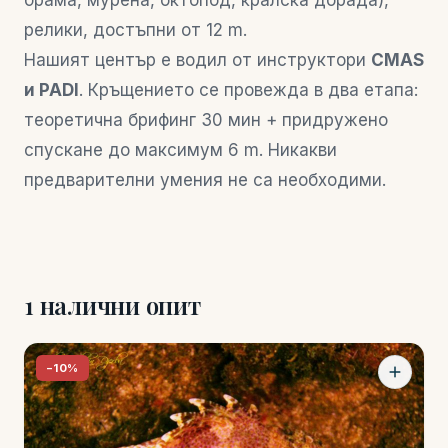
брама, мурена, октопод, кралска дорада),
релики, достъпни от 12 m.
Нашият център е водил от инструктори
CMAS
и PADI
. Кръщението се провежда в два етапа:
теоретична брифинг 30 мин + придружено
спускане до максимум 6 m. Никакви
предварителни умения не са необходими.
1 налични опит
−10%