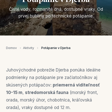
Čisté vody, rozmanité dná, dostupné vraky. Od
prvej bubliny po technické potápanie.
Domov
›
Aktivity
›
Potápanie v Djerba
Juhovýchodné pobrežie Djerba ponúka ideálne
podmienky na potápanie pre začiatočníkov aj
skúsených potápačov:
priemerná viditeľnosť
10-15 m
,
stredomorská fauna
(morský front,
orada, morský úhor, chobotnica, kráľovská
orada), vraky dostupné od 12 m.