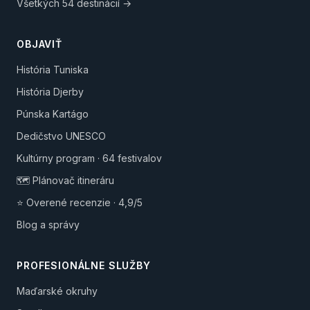
Všetkých 54 destinácií →
OBJAVIŤ
História Tuniska
História Djerby
Púnska Kartágo
Dedičstvo UNESCO
Kultúrny program · 64 festivalov
🗺️ Plánovač itineráru
⭐ Overené recenzie · 4,9/5
Blog a správy
PROFESIONÁLNE SLUŽBY
Maďarské okruhy