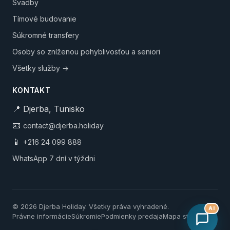
Svadby
Tímové budovanie
Súkromné transfery
Osoby so zníženou pohyblivosťou a seniori
Všetky služby →
KONTAKT
📍 Djerba, Tunisko
📧
contact@djerba.holiday
📱
+216 24 099 888
WhatsApp 7 dní v týždni
© 2026 Djerba Holiday. Všetky práva vyhradené.
AI
Právne informácie
Súkromie
Podmienky predaja
Mapa stránky