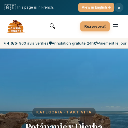
Bezplatné zrušenie
Platba v deň
Najnižšie ceny na trhu
🇬🇧
×
This page is in French.
View in English →
Zákazníckej podpory 7 dní v týždni
🔍
Rezervovať
⭐ 4,9/5
· 963 avis vérifiés
🛡️
Annulation gratuite 24h
💳
Paiement le jour 
KATEGÓRIA · 1 AKTIVITA
Potápanie v Djerba