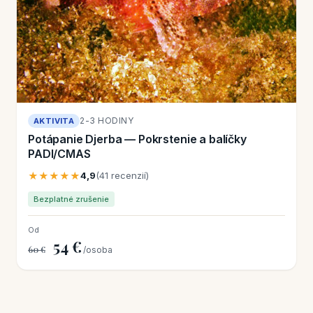
2-3 HODINY
AKTIVITA
Potápanie Djerba — Pokrstenie a balíčky
PADI/CMAS
★★★★★
4,9
(41 recenzií)
Bezplatné zrušenie
Od
54 €
60 €
/osoba