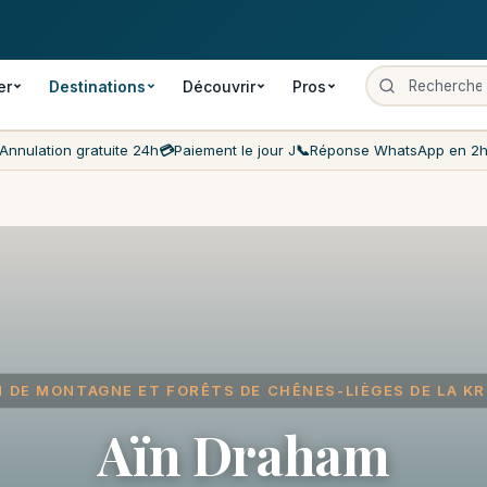
 gratuite
Paiement le jour J
Prix les moins chers du marché
Servi
er
Destinations
Découvrir
Pros
Annulation gratuite 24h
💳
Paiement le jour J
📞
Réponse WhatsApp en 2
 DE MONTAGNE ET FORÊTS DE CHÊNES-LIÈGES DE LA K
Aïn Draham