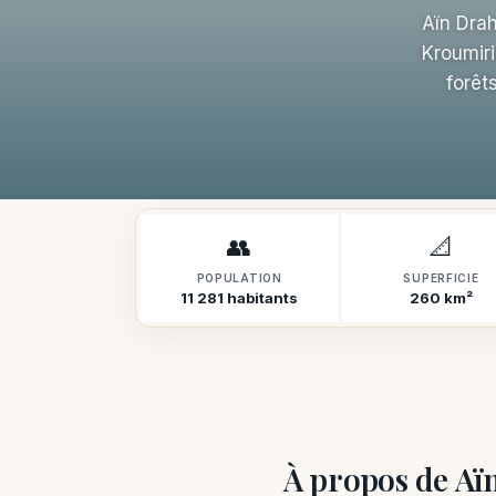
Aïn Dra
Kroumiri
forêt
👥
📐
POPULATION
SUPERFICIE
11 281 habitants
260 km²
À propos de A