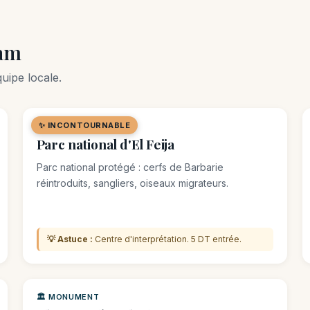
ham
uipe locale.
✨ INCONTOURNABLE
🌿 SITE NATUREL
Parc national d'El Feija
Parc national protégé : cerfs de Barbarie
réintroduits, sangliers, oiseaux migrateurs.
💡 Astuce :
Centre d'interprétation. 5 DT entrée.
🏛️ MONUMENT