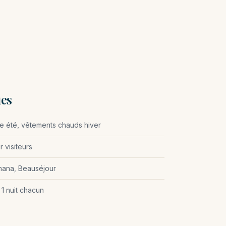
ues
ste été, vêtements chauds hiver
 visiteurs
hana, Beauséjour
1 nuit chacun