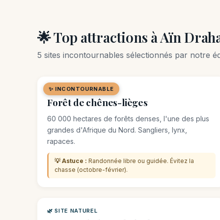
🌟 Top attractions à Aïn Dra
5 sites incontournables sélectionnés par notre éq
✨ INCONTOURNABLE
🌿 SITE NATUREL
Forêt de chênes-lièges
60 000 hectares de forêts denses, l'une des plus
grandes d'Afrique du Nord. Sangliers, lynx,
rapaces.
💡 Astuce :
Randonnée libre ou guidée. Évitez la
chasse (octobre-février).
🌿 SITE NATUREL