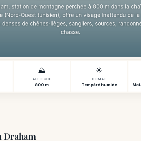
ham, station de montagne perchée à 800 m dans la chaî
e (Nord-Ouest tunisien), offre un visage inattendu de la 
s denses de chênes-lièges, sangliers, sources, randonn
chasse.
⛰️
☀️
ALTITUDE
CLIMAT
800 m
Tempéré humide
Mai–
ïn Draham