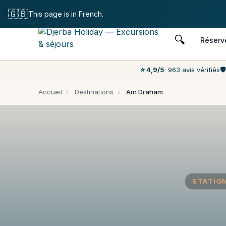
Annulation
🇬🇧
This page is in French.
🔍
Réserv
⭐ 4,9/5
· 963 avis vérifiés
🛡️
Accueil
›
Destinations
›
Aïn Draham
STATION