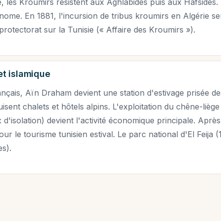
e, les Kroumirs résistent aux Aghlabides puis aux Hafsides.
nome. En 1881, l'incursion de tribus kroumirs en Algérie ser
protectorat sur la Tunisie (« Affaire des Kroumirs »).
et islamique
ançais, Aïn Draham devient une station d'estivage prisée de
isent chalets et hôtels alpins. L'exploitation du chêne-lièg
d'isolation) devient l'activité économique principale. Après
ur le tourisme tunisien estival. Le parc national d'El Feija 
es).