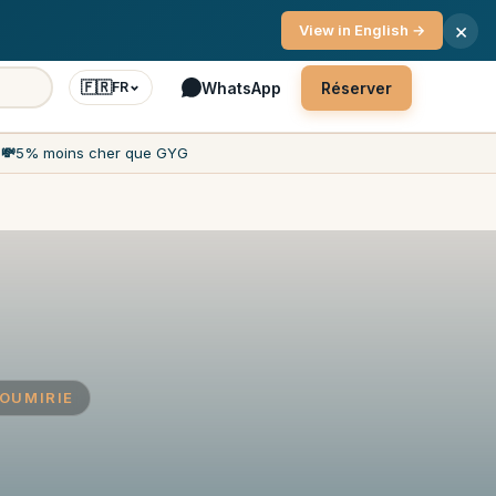
ce client 7j/7
×
View in English →
🇫🇷
WhatsApp
Réserver
FR
h
💸
5% moins cher que GYG
ROUMIRIE