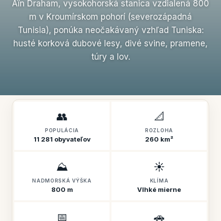
Aïn Draham, vysokohorská stanica vzdialená 800
m v Kroumírskom pohorí (severozápadná
Tunisia), ponúka neočakávaný vzhľad Tuniska:
husté korková dubové lesy, divé svine, pramene,
túry a lov.
👥
📐
POPULÁCIA
ROZLOHA
11 281 obyvateľov
260 km²
⛰️
☀️
NADMORSKÁ VÝŠKA
KLÍMA
800 m
Vlhké mierne
📅
🚗