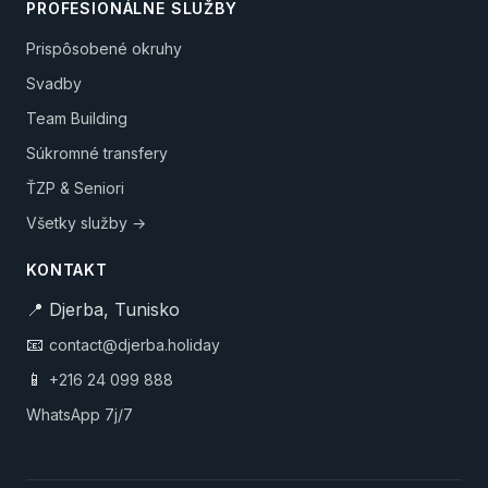
PROFESIONÁLNE SLUŽBY
Prispôsobené okruhy
Svadby
Team Building
Súkromné transfery
ŤZP & Seniori
Všetky služby →
KONTAKT
📍 Djerba, Tunisko
📧
contact@djerba.holiday
📱
+216 24 099 888
WhatsApp 7j/7