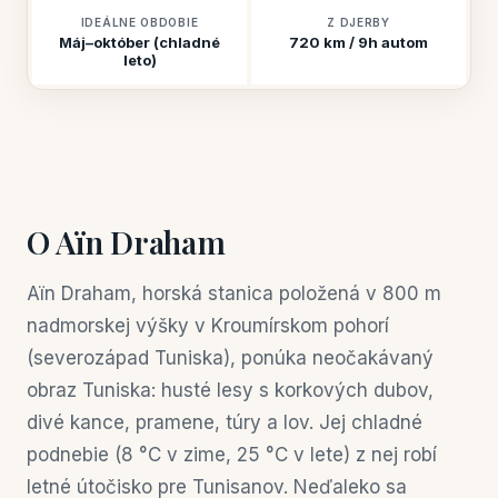
IDEÁLNE OBDOBIE
Z DJERBY
Máj–október (chladné
720 km / 9h autom
leto)
O Aïn Draham
Aïn Draham, horská stanica položená v 800 m
nadmorskej výšky v Kroumírskom pohorí
(severozápad Tuniska), ponúka neočakávaný
obraz Tuniska: husté lesy s korkových dubov,
divé kance, pramene, túry a lov. Jej chladné
podnebie (8 °C v zime, 25 °C v lete) z nej robí
letné útočisko pre Tunisanov. Neďaleko sa