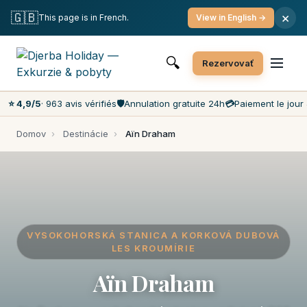
Bezplatné zrušenie
Platba v deň výletu
Najnižšie ceny na trhu
🇬🇧
×
This page is in French.
View in English →
Zákaznícky servis 7 dní v týždni
🔍
Rezervovať
⭐ 4,9/5
· 963 avis vérifiés
🛡️
Annulation gratuite 24h
💳
Paiement le jour 
Domov
›
Destinácie
›
Aïn Draham
VYSOKOHORSKÁ STANICA A KORKOVÁ DUBOVÁ
LES KROUMÍRIE
Aïn Draham