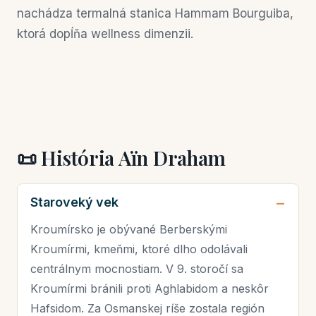
nachádza termalná stanica Hammam Bourguiba,
ktorá dopĺňa wellness dimenzii.
📜 História Aïn Draham
Staroveký vek
Kroumírsko je obývané Berberskými
Kroumírmi, kmeňmi, ktoré dlho odolávali
centrálnym mocnostiam. V 9. storočí sa
Kroumírmi bránili proti Aghlabidom a neskôr
Hafsidom. Za Osmanskej ríše zostala región