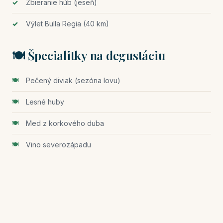
Zbieranie húb (jeseň)
Výlet Bulla Regia (40 km)
🍽️ Špecialitky na degustáciu
Pečený diviak (sezóna lovu)
Lesné huby
Med z korkového duba
Vino severozápadu