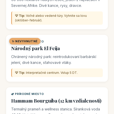
Severnej Afrike. Divé kance, rysy, dravce.
💡 Tip:
Voľné alebo vedené túry. Vyhnite sa lovu
(október-február).
✨ NEVYHNUTNÉ
🌿 PRÍRODNÉ MIESTO
Národný park El Feija
Chránený národný park: reintrodukovaní barbárskí
jelení, divé kance, sťahovavé vtáky.
💡 Tip:
Interpretačné centrum. Vstup 5 DT.
🌿 PRÍRODNÉ MIESTO
Hammam Bourguiba (12 km vzdialenosti)
Termalný prameň a wellness stanica. Síranková voda