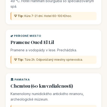
49 °C. Hotel Hammam Bourguiba so špecializovaným
spá.
💡 Tip:
Kúra 7-21 dní. Hotel 60-100 €/noc.
🌿 PRÍRODNÉ MIESTO
Pramene Oued El Lil
Pramene a vodopády v lese. Prechádzka.
💡 Tip:
Túra 2h. Odporúčaný miestny sprievodca.
🏛️ PAMIATKA
Chemtou (60 km vzdialenosti)
Kamenolomy numidického antického mramoru,
archeologické múzeum.