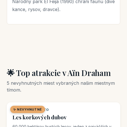
Národný park El Feija (1990) chráni faunu (divé
kance, rysov, dravce).
🌟 Top atrakcie v Aïn Draham
5 nevyhnutných miest vybraných našim miestnym
tímom.
✨ NEVYHNUTNÉ
🌿 PRÍRODNÉ MIESTO
Les korkových dubov
60 000 hektárov hustých lesov, jeden z najväčších v