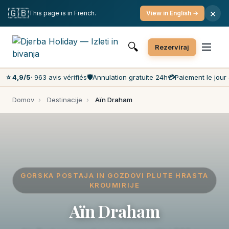
Brezplačna odpoved
Plačilo ob prihodu
Najcenejši ceni na trgu
🇬🇧
×
This page is in French.
View in English →
Storitev za stranke 7 dni na teden
🔍
Rezerviraj
⭐ 4,9/5
· 963 avis vérifiés
🛡️
Annulation gratuite 24h
💳
Paiement le jour 
Domov
›
Destinacije
›
Aïn Draham
GORSKA POSTAJA IN GOZDOVI PLUTE HRASTA
KROUMIRIJE
Aïn Draham