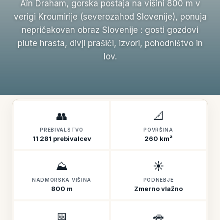
Aïn Draham, gorska postaja na višini 800 m v
verigi Kroumirije (severozahod Slovenije), ponuja
nepričakovan obraz Slovenije : gosti gozdovi
plute hrasta, divji prašiči, izvori, pohodništvo in
lov.
👥
📐
PREBIVALSTVO
POVRŠINA
11 281 prebivalcev
260 km²
⛰️
☀️
NADMORSKA VIŠINA
PODNEBJE
800 m
Zmerno vlažno
📅
🚗