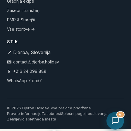
Gradnja ekipe
Zasebni transferji
PMR & Starejši
Vse storitve →
STIK
📍 Djerba, Slovenija
📧
contact@djerba.holiday
📱
+216 24 099 888
WhatsApp 7 dni/7
© 2026 Djerba Holiday. Vse pravice pridržane.
Pravne informacije
Zasebnost
Splošni pogoji poslovanja
AI
Zemljevid spletnega mesta