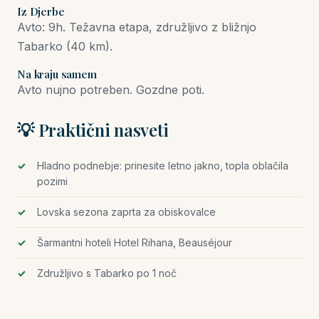
Iz Djerbe
Avto: 9h. Težavna etapa, združljivo z bližnjo
Tabarko (40 km).
Na kraju samem
Avto nujno potreben. Gozdne poti.
💡 Praktični nasveti
Hladno podnebje: prinesite letno jakno, topla oblačila
pozimi
Lovska sezona zaprta za obiskovalce
Šarmantni hoteli Hotel Rihana, Beauséjour
Združljivo s Tabarko po 1 noč