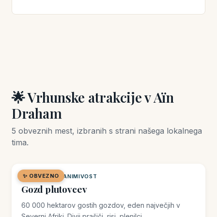
🌟 Vrhunske atrakcije v Aïn
Draham
5 obveznih mest, izbranih s strani našega lokalnega
tima.
✨ OBVEZNO
🌿 NARAVNA ZANIMIVOST
Gozd plutovcev
60 000 hektarov gostih gozdov, eden največjih v
Severni Afriki. Divji prašiči, risi, plenilci.