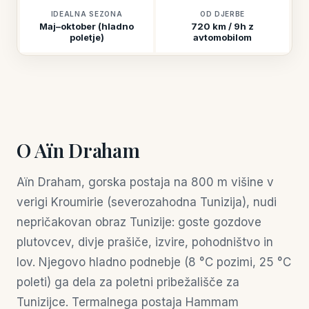
IDEALNA SEZONA
OD DJERBE
Maj–oktober (hladno
720 km / 9h z
poletje)
avtomobilom
O Aïn Draham
Aïn Draham, gorska postaja na 800 m višine v
verigi Kroumirie (severozahodna Tunizija), nudi
nepričakovan obraz Tunizije: goste gozdove
plutovcev, divje prašiče, izvire, pohodništvo in
lov. Njegovo hladno podnebje (8 °C pozimi, 25 °C
poleti) ga dela za poletni pribežališče za
Tunizijce. Termalnega postaja Hammam