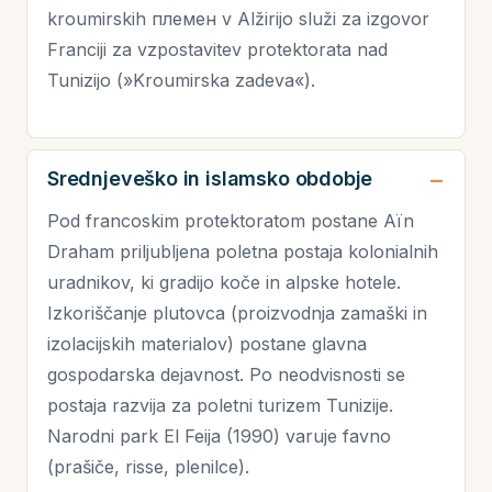
kroumirskih племен v Alžirijo služi za izgovor
Franciji za vzpostavitev protektorata nad
Tunizijo (»Kroumirska zadeva«).
Srednjeveško in islamsko obdobje
Pod francoskim protektoratom postane Aïn
Draham priljubljena poletna postaja kolonialnih
uradnikov, ki gradijo koče in alpske hotele.
Izkoriščanje plutovca (proizvodnja zamaški in
izolacijskih materialov) postane glavna
gospodarska dejavnost. Po neodvisnosti se
postaja razvija za poletni turizem Tunizije.
Narodni park El Feija (1990) varuje favno
(prašiče, risse, plenilce).