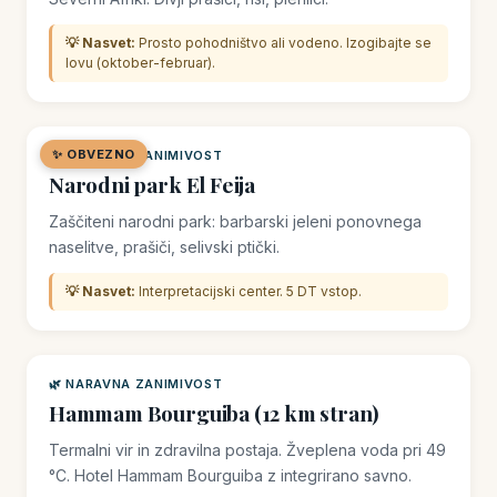
💡 Nasvet:
Prosto pohodništvo ali vodeno. Izogibajte se
lovu (oktober-februar).
✨ OBVEZNO
🌿 NARAVNA ZANIMIVOST
Narodni park El Feija
Zaščiteni narodni park: barbarski jeleni ponovnega
naselitve, prašiči, selivski ptički.
💡 Nasvet:
Interpretacijski center. 5 DT vstop.
🌿 NARAVNA ZANIMIVOST
Hammam Bourguiba (12 km stran)
Termalni vir in zdravilna postaja. Žveplena voda pri 49
°C. Hotel Hammam Bourguiba z integrirano savno.