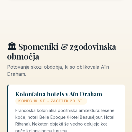
🏛️ Spomeniki & zgodovinska
območja
Potovanje skozi obdobja, ki so oblikovala Aïn
Draham.
Kolonialna hotels v Aïn Draham
KONEC 19. ST. – ZAČETEK 20. ST.
Francoska kolonialna počitniška arhitektura: lesene
koče, hoteli Belle Époque (Hotel Beauséjour, Hotel
Rihana). Nekateri objekti še vedno delujejo kot
priče kolonialnemu turizmu.