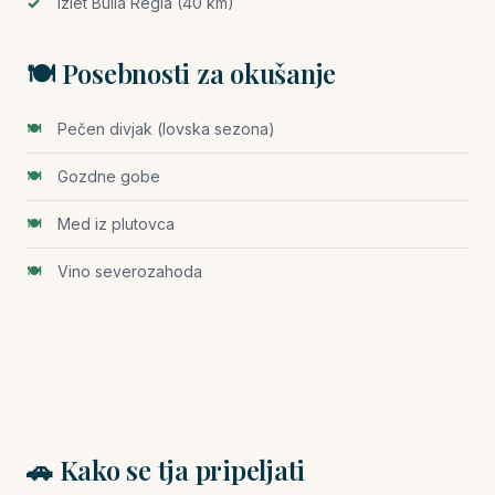
Izlet Bulla Regia (40 km)
🍽️ Posebnosti za okušanje
Pečen divjak (lovska sezona)
Gozdne gobe
Med iz plutovca
Vino severozahoda
🚗 Kako se tja pripeljati