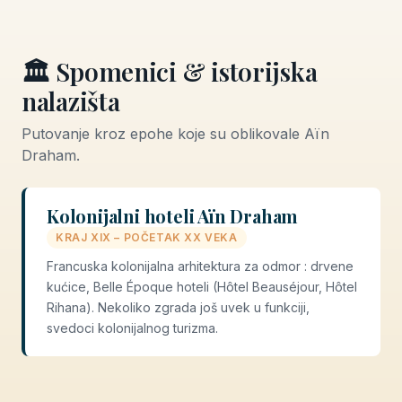
🏛️ Spomenici & istorijska
nalazišta
Putovanje kroz epohe koje su oblikovale Aïn
Draham.
Kolonijalni hoteli Aïn Draham
KRAJ XIX – POČETAK XX VEKA
Francuska kolonijalna arhitektura za odmor : drvene
kućice, Belle Époque hoteli (Hôtel Beauséjour, Hôtel
Rihana). Nekoliko zgrada još uvek u funkciji,
svedoci kolonijalnog turizma.