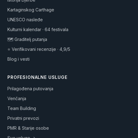
Kartaginskog Carthage
UNESCO nasleđe
Kulturni kalendar · 64 festivala
🗺️ Graditelj putanja
⭐ Verifikovani recenzije · 4,9/5
Blog i vesti
PROFESIONALNE USLUGE
Prilagođena putovanja
Venčanja
Team Building
Privatni prevozi
PMR & Starije osobe
Sve usluge →