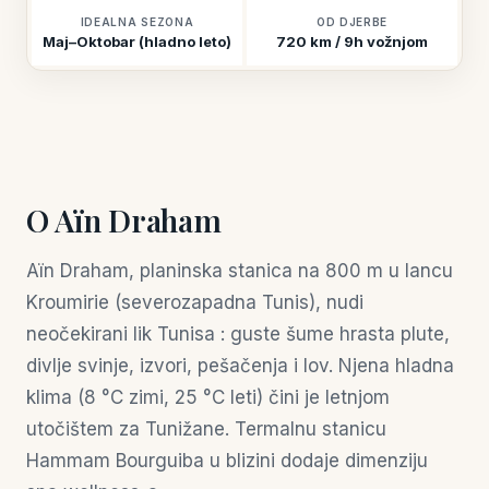
IDEALNA SEZONA
OD DJERBE
Maj–Oktobar (hladno leto)
720 km / 9h vožnjom
O Aïn Draham
Aïn Draham, planinska stanica na 800 m u lancu
Kroumirie (severozapadna Tunis), nudi
neočekirani lik Tunisa : guste šume hrasta plute,
divlje svinje, izvori, pešačenja i lov. Njena hladna
klima (8 °C zimi, 25 °C leti) čini je letnjom
utočištem za Tunižane. Termalnu stanicu
Hammam Bourguiba u blizini dodaje dimenziju