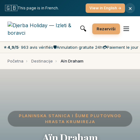
Besplatno otkazivanje
Plaćanje na dan
Najniže cene na tržištu
🇬🇧
×
This page is in French.
View in English →
Korisničku podršku 7/7
🔍
Rezerviši
⭐ 4,9/5
· 963 avis vérifiés
🛡️
Annulation gratuite 24h
💳
Paiement le jour 
Početna
›
Destinacije
›
Aïn Draham
PLANINSKA STANICA I ŠUME PLUTOVNOG
HRASTA KRUMIREJA
Aïn Draham