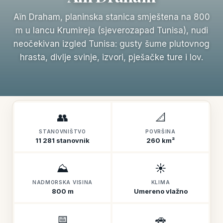
Aïn Draham, planinska stanica smještena na 800
m u lancu Krumireja (sjeverozapad Tunisa), nudi
neočekivan izgled Tunisa: gusty šume plutovnog
hrasta, divlje svinje, izvori, pješačke ture i lov.
👥
📐
STANOVNIŠTVO
POVRŠINA
11 281 stanovnik
260 km²
⛰️
☀️
NADMORSKA VISINA
KLIMA
800 m
Umereno vlažno
📅
🚗