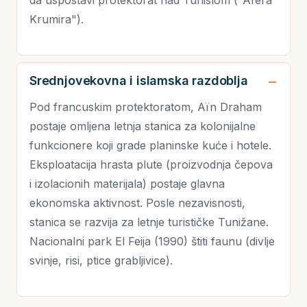
da uspostavi protektorat nad Tunislom ("Afera
Krumira").
Srednjovekovna i islamska razdoblja
Pod francuskim protektoratom, Aïn Draham
postaje omljena letnja stanica za kolonijalne
funkcionere koji grade planinske kuće i hotele.
Eksploatacija hrasta plute (proizvodnja čepova
i izolacionih materijala) postaje glavna
ekonomska aktivnost. Posle nezavisnosti,
stanica se razvija za letnje turističke Tunižane.
Nacionalni park El Feija (1990) štiti faunu (divlje
svinje, risi, ptice grabljivice).