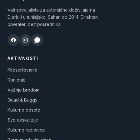
Vaš specijalista za autentične doživljaje na
Djerbi i u tunisijskoj Sahari od 2014. Direktan
operater, bez posrednika.
AKTIVNOSTI
Kiteserfovanje
Ronjenje
Vožnje brodom
Quad & Buggy
Kulturne posete
Sve ekskurzije
Kulturne radionice
Boravci od više dana