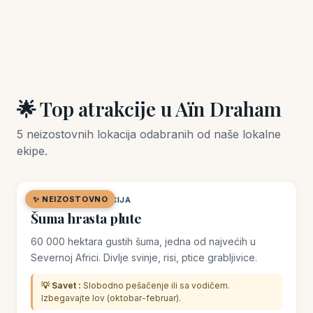
🌟 Top atrakcije u Aïn Draham
5 neizostovnih lokacija odabranih od naše lokalne
ekipe.
✨ NEIZOSTOVNO
🌿 PRIRODNA LOKACIJA
Šuma hrasta plute
60 000 hektara gustih šuma, jedna od najvećih u
Severnoj Africi. Divlje svinje, risi, ptice grabljivice.
💡 Savet :
Slobodno pešačenje ili sa vodičem.
Izbegavajte lov (oktobar-februar).