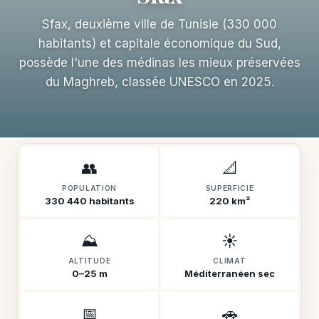
Sfax, deuxième ville de Tunisie (330 000
habitants) et capitale économique du Sud,
possède l'une des médinas les mieux préservées
du Maghreb, classée UNESCO en 2025.
👥
📐
POPULATION
SUPERFICIE
330 440 habitants
220 km²
⛰️
☀️
ALTITUDE
CLIMAT
0–25 m
Méditerranéen sec
📅
🚗