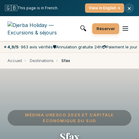
Annulation gratuite
Paiement le jour J
🇬🇧
×
This page is in French.
View in English →
Prix les moins chers du marché
Service client 7j/7
🔍
Réserver
⭐ 4,9/5
· 963 avis vérifiés
🛡️
Annulation gratuite 24h
💳
Paiement le jour 
Accueil
›
Destinations
›
Sfax
MÉDINA UNESCO 2025 ET CAPITALE
ÉCONOMIQUE DU SUD
Sfax