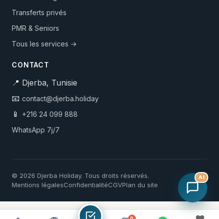
Transferts privés
PMR & Seniors
Tous les services →
CONTACT
📍 Djerba, Tunisie
📧
contact@djerba.holiday
📱
+216 24 099 888
WhatsApp 7j/7
© 2026 Djerba Holiday. Tous droits réservés.
AI
Mentions légales
Confidentialité
CGV
Plan du site
0