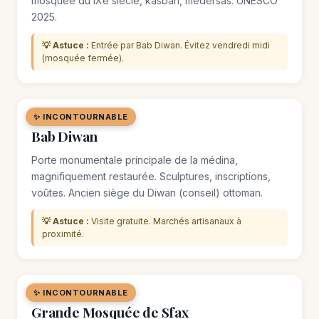
mosquée du IXe siècle, kasbah, médersas. UNESCO
2025.
💡 Astuce :
Entrée par Bab Diwan. Évitez vendredi midi
(mosquée fermée).
✨ INCONTOURNABLE
🏛️ MONUMENT
Bab Diwan
Porte monumentale principale de la médina,
magnifiquement restaurée. Sculptures, inscriptions,
voûtes. Ancien siège du Diwan (conseil) ottoman.
💡 Astuce :
Visite gratuite. Marchés artisanaux à
proximité.
✨ INCONTOURNABLE
🏛️ MONUMENT
Grande Mosquée de Sfax