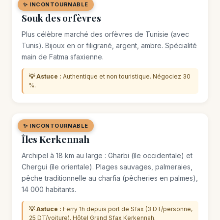
✨ INCONTOURNABLE
🛒 MARCHÉ / SOUK
Souk des orfèvres
Plus célèbre marché des orfèvres de Tunisie (avec
Tunis). Bijoux en or filigrané, argent, ambre. Spécialité
main de Fatma sfaxienne.
💡 Astuce :
Authentique et non touristique. Négociez 30
%.
✨ INCONTOURNABLE
🌿 SITE NATUREL
Îles Kerkennah
Archipel à 18 km au large : Gharbi (île occidentale) et
Chergui (île orientale). Plages sauvages, palmeraies,
pêche traditionnelle au charfia (pêcheries en palmes),
14 000 habitants.
💡 Astuce :
Ferry 1h depuis port de Sfax (3 DT/personne,
25 DT/voiture). Hôtel Grand Sfax Kerkennah.