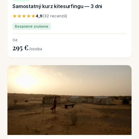
Samostatný kurz kitesurfingu — 3 dni
★★★★★
4,9
(32 recenzií)
Bezplatné zrušenie
Od
295 €
/osoba