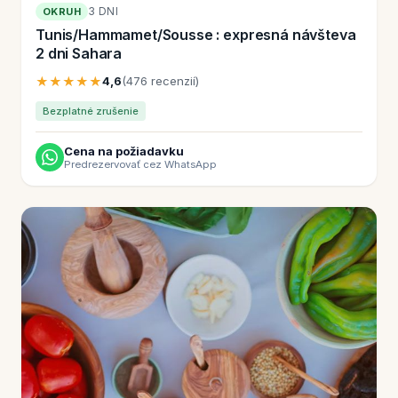
3 DNI
OKRUH
Tunis/Hammamet/Sousse : expresná návšteva
2 dni Sahara
★★★★★
4,6
(476 recenzií)
Bezplatné zrušenie
Cena na požiadavku
Predrezervovať cez WhatsApp