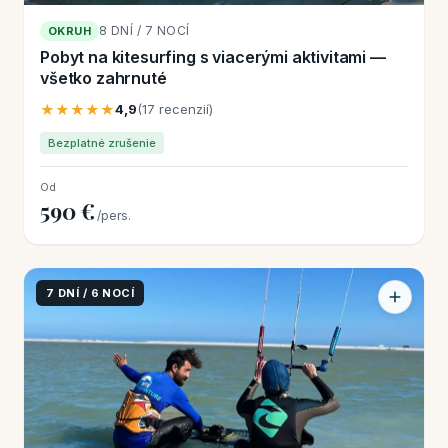
8 DNÍ / 7 NOCÍ
OKRUH
Pobyt na kitesurfing s viacerými aktivitami —
všetko zahrnuté
★★★★★
4,9
(17 recenzií)
Bezplatné zrušenie
Od
590 €
/pers.
7 DNÍ / 6 NOCÍ