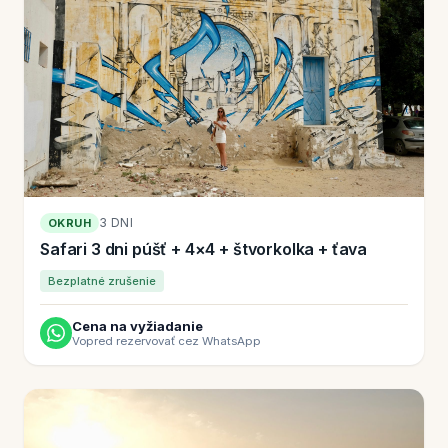
3 DNI
OKRUH
Safari 3 dni púšť + 4×4 + štvorkolka + ťava
Bezplatné zrušenie
Cena na vyžiadanie
Vopred rezervovať cez WhatsApp