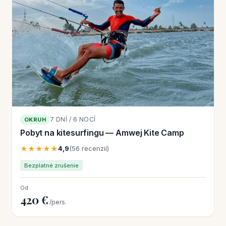
7 DNÍ / 6 NOCÍ
OKRUH
Pobyt na kitesurfingu — Amwej Kite Camp
★★★★★
4,9
(56 recenzií)
Bezplatné zrušenie
Od
420 €
/pers.