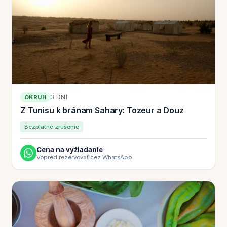
3 DNI
OKRUH
Z Tunisu k bránam Sahary: Tozeur a Douz
Bezplatné zrušenie
Cena na vyžiadanie
Vopred rezervovať cez WhatsApp