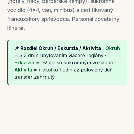
(hotely, riady, berberské kempy), súkromné
vozidlo (4×4, van, minibus) a certifikovaný
francúzskory sprievodca. Personalizovateľný
itinerár.
📌 Rozdiel Okruh / Exkurzia / Aktivita :
Okruh
= ≥ 3 dni s ubytovaním viaceré regióny ·
Exkurzia
= 1-2 dni so súkromným vozidlom ·
Aktivita
= niekoľko hodín až polovičný deň,
transfer zahrnutý.