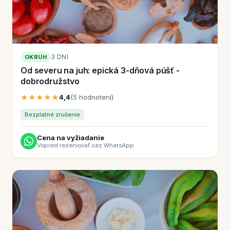
3 DNI
OKRUH
Od severu na juh: epická 3-dňová púšť -
dobrodružstvo
★★★★★
4,4
(5 hodnotení)
Bezplatné zrušenie
Cena na vyžiadanie
Vopred rezervovať cez WhatsApp