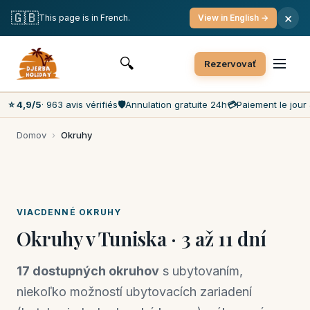
Bezplatné zrušenie
Platba v deň konania
Najnižšie ceny na trhu
🇬🇧
×
This page is in French.
View in English →
Zákaznícky servis 7 dní v týždni
🔍
Rezervovať
⭐ 4,9/5
· 963 avis vérifiés
🛡️
Annulation gratuite 24h
💳
Paiement le jour 
Domov
›
Okruhy
VIACDENNÉ OKRUHY
Okruhy v Tuniska · 3 až 11 dní
17 dostupných okruhov
s ubytovaním,
niekoľko možností ubytovacích zariadení