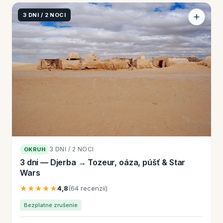
3 DNI / 2 NOCI
3 DNI / 2 NOCI
OKRUH
3 dni — Djerba → Tozeur, oáza, púšť & Star
Wars
★★★★★
4,8
(64 recenzií)
Bezplatné zrušenie