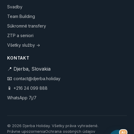
Svadby
Team Building
Súkromné transfery
ZTP a seniori
Všetky služby →
KONTAKT
📍 Djerba, Slovakia
📧
contact@djerba.holiday
📱
+216 24 099 888
WhatsApp 7j/7
© 2026 Djerba Holiday. Všetky práva vyhradené.
Právne upozornenia
Ochrana osobných údajov
AI