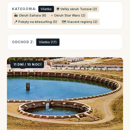
KATEGÓRIA:
Všetko
🌍 Veľký okruh Tunisie (2)
🏜️ Okruh Sahara (8)
⭐ Okruh Star Wars (2)
🪁 Pobyty na kitesurfing (5)
🗺️ Viaceré regióny (2)
ODCHOD Z:
Všetko
(17)
11 DNÍ / 10 NOCÍ