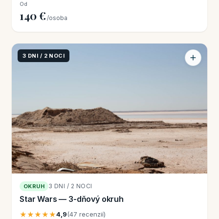
Od
140 €
/osoba
3 DNI / 2 NOCI
3 DNI / 2 NOCI
OKRUH
Star Wars — 3-dňový okruh
★★★★★
4,9
(47 recenzií)