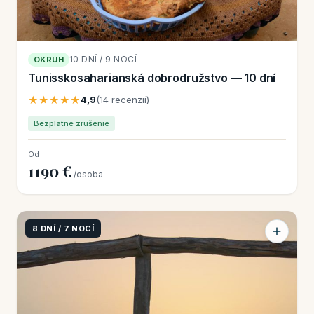
10 DNÍ / 9 NOCÍ
OKRUH
Tunisskosaharianská dobrodružstvo — 10 dní
★★★★★
4,9
(14 recenzií)
Bezplatné zrušenie
Od
1190 €
/osoba
8 DNÍ / 7 NOCÍ