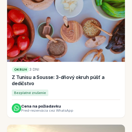
3 DNI
OKRUH
Z Tunisu a Sousse: 3-dňový okruh púšť a
dedičstvo
Bezplatné zrušenie
Cena na požiadavku
Pred-rezervácia cez WhatsApp