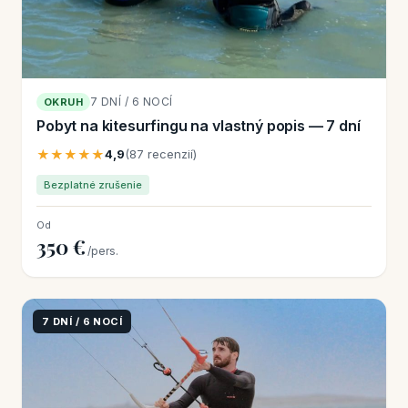
7 DNÍ / 6 NOCÍ
OKRUH
Pobyt na kitesurfingu na vlastný popis — 7 dní
★★★★★
4,9
(87 recenzií)
Bezplatné zrušenie
Od
350 €
/pers.
7 DNÍ / 6 NOCÍ