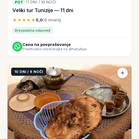
11 DNI / 10 NOČI
POT
Veliki tur Tunizije — 11 dni
★★★★★
5,0
(9 mnenj)
Brezplačna odpoved
Cena na povpraševanje
Predhodno rezervirajte na WhatsApp
10 DNI / 9 NOČI