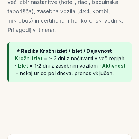
več izbir nastanitve (hoteli, riadi, beduinska
taborišča), zasebna vozila (4×4, kombi,
mikrobus) in certificirani frankofonski vodnik.
Prilagodljiv itinerar.
📌 Razlika Krožni izlet / Izlet / Dejavnost :
Krožni izlet
= ≥ 3 dni z nočitvami v več regijah
·
Izlet
= 1-2 dni z zasebnim vozilom ·
Aktivnost
= nekaj ur do pol dneva, prenos vključen.