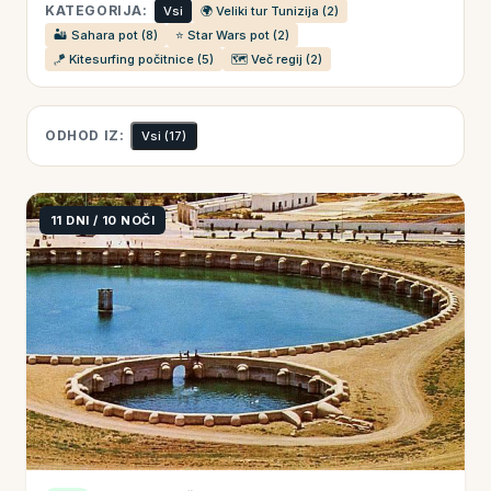
KATEGORIJA:
Vsi
🌍 Veliki tur Tunizija (2)
🏜️ Sahara pot (8)
⭐ Star Wars pot (2)
🪁 Kitesurfing počitnice (5)
🗺️ Več regij (2)
ODHOD IZ:
Vsi
(17)
11 DNI / 10 NOČI