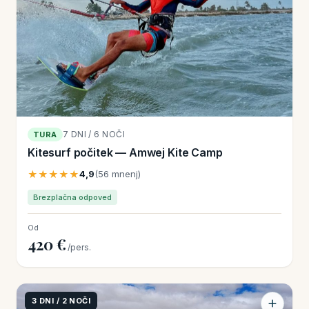
7 DNI / 6 NOČI
TURA
Kitesurf počitek — Amwej Kite Camp
★★★★★
4,9
(56 mnenj)
Brezplačna odpoved
Od
420 €
/pers.
3 DNI / 2 NOČI