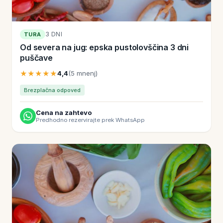
3 DNI
TURA
Od severa na jug: epska pustolovščina 3 dni
puščave
★★★★★
4,4
(5 mnenj)
Brezplačna odpoved
Cena na zahtevo
Predhodno rezervirajte prek WhatsApp