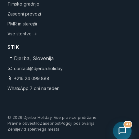
Timsko gradnjo
Zasebni prevozi
PMR in starejši
Vse storitve →
STIK
📍 Djerba, Slovenija
📧
contact@djerba.holiday
📱
+216 24 099 888
WhatsApp 7 dni na teden
© 2026 Djerba Holiday. Vse pravice pridržane.
Pravne obvestilo
Zasebnost
Pogoji poslovanja
AI
Zemljevid spletnega mesta