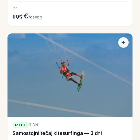
Od
195 €
/osebo
3 DNI
IZLET
Samostojni tečaj kitesurfinga — 3 dni