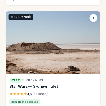
3 DNI / 2 NOČI
3 DNI / 2 NOČI
IZLET
Star Wars — 3-dnevni izlet
★★★★★
4,9
(47 mnenj)
Brezplačna odpoved