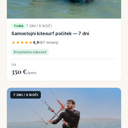
7 DNI / 6 NOČI
TURA
Samostojni kitesurf počitek — 7 dni
★★★★★
4,9
(87 mnenj)
Brezplačna odpoved
Od
350 €
/pers.
7 DNI / 6 NOČI