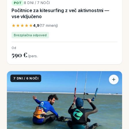
8 DNI / 7 NOČI
POT
Počitnice za kitesurfing z več aktivnostmi —
vse vključeno
★★★★★
4,9
(17 mnenj)
Brezplačna odpoved
Od
590 €
/pers.
7 DNI / 6 NOČI