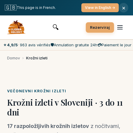
Brezplačna odpoved
Plačilo v dnevu obiska
🇬🇧
×
This page is in French.
View in English →
Najnižje cene na trgu
Služba za stranke 7 dni v tednu
🔍
Rezerviraj
⭐ 4,9/5
· 963 avis vérifiés
🛡️
Annulation gratuite 24h
💳
Paiement le jour 
Domov
›
Krožni izleti
VEČDNEVNI KROŽNI IZLETI
Krožni izleti v Sloveniji · 3 do 11
dni
17 razpoložljivih krožnih izletov
z nočitvami,