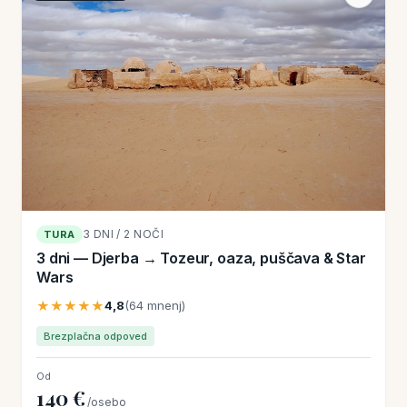
3 DNI / 2 NOČI
TURA
3 dni — Djerba → Tozeur, oaza, puščava & Star
Wars
★★★★★
4,8
(64 mnenj)
Brezplačna odpoved
Od
140 €
/osebo