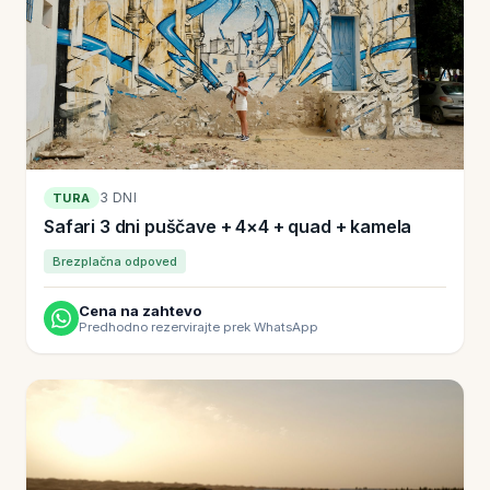
3 DNI
TURA
Safari 3 dni puščave + 4×4 + quad + kamela
Brezplačna odpoved
Cena na zahtevo
Predhodno rezervirajte prek WhatsApp