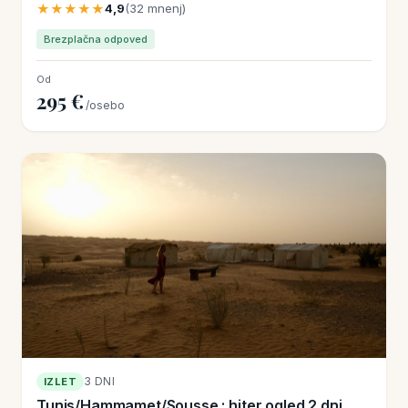
★★★★★
4,9
(32 mnenj)
Brezplačna odpoved
Od
295 €
/osebo
3 DNI
IZLET
Tunis/Hammamet/Sousse : hiter ogled 2 dni