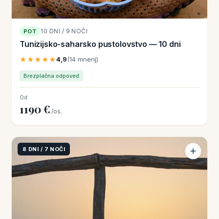
10 DNI / 9 NOČI
POT
Tunizijsko-saharsko pustolovstvo — 10 dni
★★★★★
4,9
(14 mnenj)
Brezplačna odpoved
Od
1190 €
/os.
8 DNI / 7 NOČI