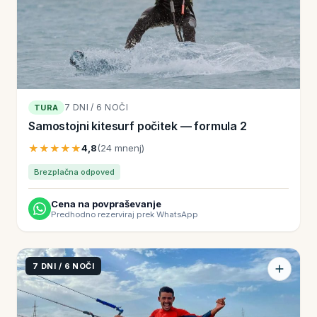
7 DNI / 6 NOČI
TURA
Samostojni kitesurf počitek — formula 2
★★★★★
4,8
(24 mnenj)
Brezplačna odpoved
Cena na povpraševanje
Predhodno rezerviraj prek WhatsApp
7 DNI / 6 NOČI