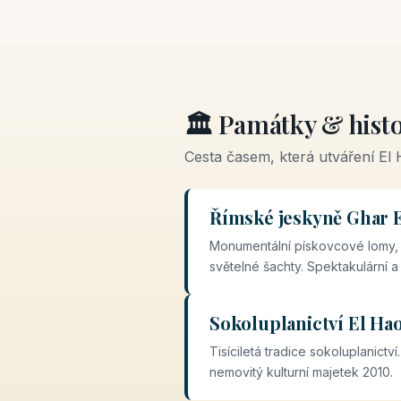
🏛️ Památky & histo
Cesta časem, která utváření El 
Římské jeskyně Ghar E
Monumentální pískovcové lomy, k
světelné šachty. Spektakulární a
Sokoluplanictví El Ha
Tisíciletá tradice sokoluplanict
nemovitý kulturní majetek 2010.