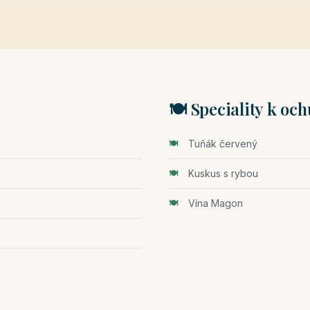
🍽️ Speciality k oc
Tuňák červený
Kuskus s rybou
Vína Magon