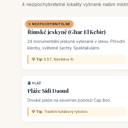
4 nezpochybnitelné lokality vybrané našim míst
✨ NEZPOCHYBNITELNÉ
🏛️ PAMÁTKA
Římské jeskyně (Ghar El Kebir)
24 monumentální jeskyně vytesané v útesu. Přírodní
klenby, světelné šachty. Spektakulární.
💡 Tip:
5 DT. Návštěva 1h.
🏖️ PLÁŽ
Pláže Sidi Daoud
Divoké pláže na severním pobřeží Cap Bon.
💡 Tip:
Tradiční tuňákový rybolov.