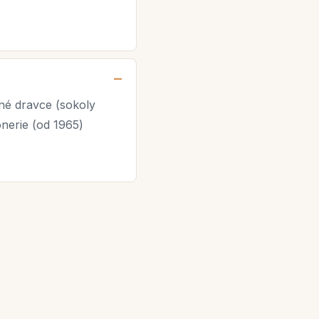
žné dravce (sokoly
onerie (od 1965)