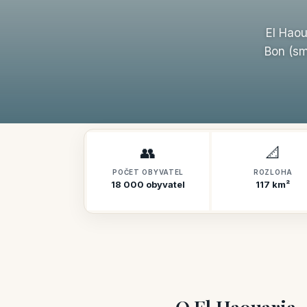
El Haou
Bon (sm
👥
📐
POČET OBYVATEL
ROZLOHA
18 000 obyvatel
117 km²