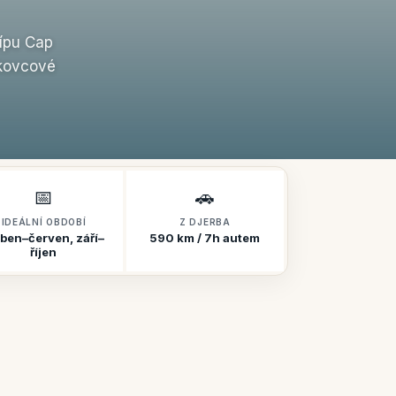
cípu Cap
skovcové
📅
🚗
IDEÁLNÍ OBDOBÍ
Z DJERBA
ben–červen, září–
590 km / 7h autem
říjen