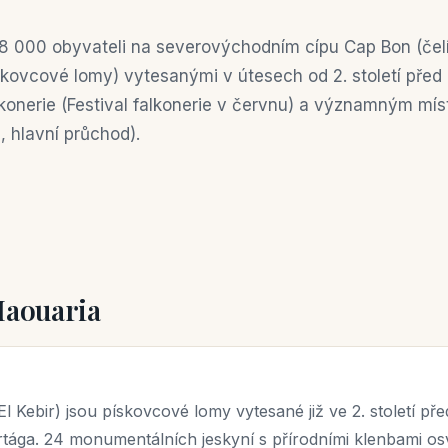
18 000 obyvateli na severovýchodním cípu Cap Bon (čelí 
kovcové lomy) vytesanými v útesech od 2. století před n.
lkonerie (Festival falkonerie v červnu) a významným mí
 hlavní průchod).
Haouaria
 Kebir) jsou pískovcové lomy vytesané již ve 2. století před
tága. 24 monumentálních jeskyní s přírodními klenbami os