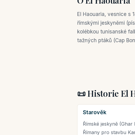
O El Haouaria
El Haouaria, vesnice s 
římskými jeskyněmi (pís
kolébkou tunisanské fa
tažných ptáků (Cap Bon,
📜 Historie El 
Starověk
Římské jeskyně (Ghar El
Římany pro stavbu Kar