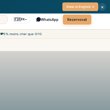
 7 dní v týdnu
×
View in English →
🇫🇷
WhatsApp
Rezervovat
FR
h
💸
5% moins cher que GYG