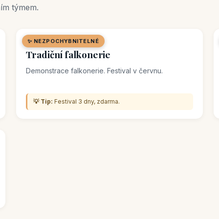
ním týmem.
✨ NEZPOCHYBNITELNÉ
🌿 PŘÍRODNÍ LOKALITA
Tradiční falkonerie
Demonstrace falkonerie. Festival v červnu.
💡 Tip:
Festival 3 dny, zdarma.