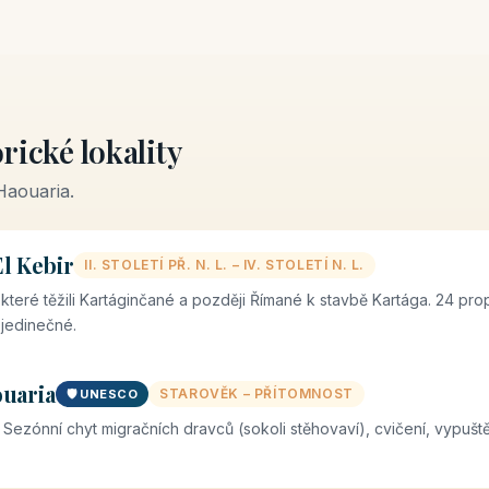
rické lokality
Haouaria.
l Kebir
II. STOLETÍ PŘ. N. L. – IV. STOLETÍ N. L.
teré těžili Kartáginčané a později Římané k stavbě Kartága. 24 prop
 jedinečné.
ouaria
STAROVĚK – PŘÍTOMNOST
🛡️ UNESCO
ví. Sezónní chyt migračních dravců (sokoli stěhovaví), cvičení, vypu