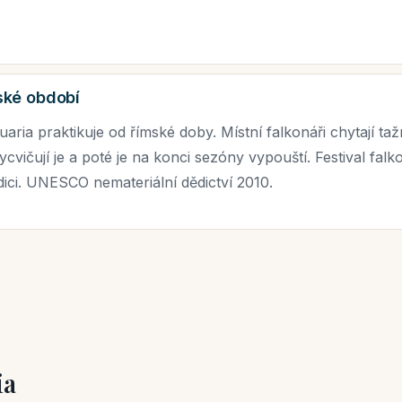
ské období
uaria praktikuje od římské doby. Místní falkonáři chytají ta
ycvičují je a poté je na konci sezóny vypouští. Festival falk
adici. UNESCO nemateriální dědictví 2010.
ia