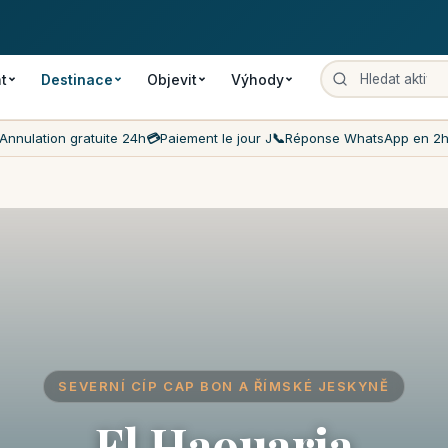
rušení
Platba ve dni akce
Nejnižší ceny na trhu
Služba zákazníkům
t
Destinace
Objevit
Výhody
Annulation gratuite 24h
💳
Paiement le jour J
📞
Réponse WhatsApp en 2
SEVERNÍ CÍP CAP BON A ŘÍMSKÉ JESKYNĚ
El Haouaria