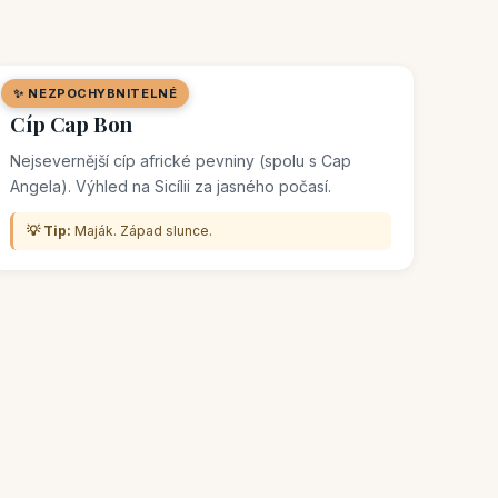
✨ NEZPOCHYBNITELNÉ
🌿 PŘÍRODNÍ LOKALITA
Cíp Cap Bon
Nejsevernější cíp africké pevniny (spolu s Cap
Angela). Výhled na Sicílii za jasného počasí.
💡 Tip:
Maják. Západ slunce.