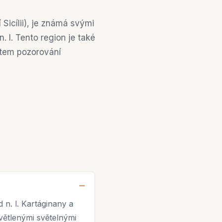
Sicílii), je známá svými
 l. Tento region je také
stem pozorování
 n. l. Kartáginany a
větlenými světelnými