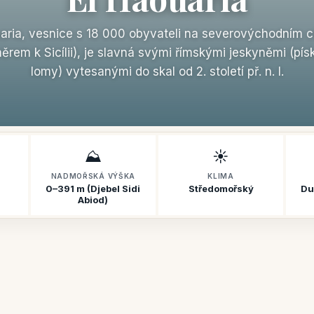
aria, vesnice s 18 000 obyvateli na severovýchodním 
ěrem k Sicílii), je slavná svými římskými jeskyněmi (pí
lomy) vytesanými do skal od 2. století př. n. l.
⛰️
☀️
NADMOŘSKÁ VÝŠKA
KLIMA
0–391 m (Djebel Sidi
Středomořský
Du
Abiod)