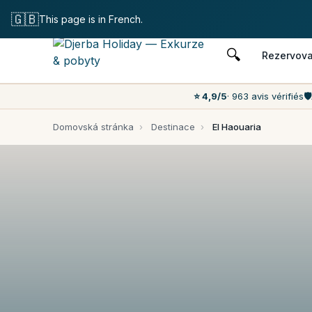
Bezplatné z
🇬🇧
This page is in French.
🔍
Rezervova
⭐ 4,9/5
· 963 avis vérifiés
🛡️
Domovská stránka
›
Destinace
›
El Haouaria