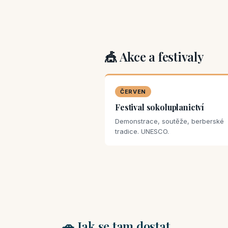
🎪 Akce a festivaly
ČERVEN
Festival sokoluplanictví
Demonstrace, soutěže, berberské
tradice. UNESCO.
🚗 Jak se tam dostat