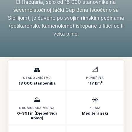
El Haouaria, selo od 18 000 stanovnika na
severnoistočnoj tački Cap Bona (suočeno sa
Sicilijom), je čuveno po svojim rimskim pećinama
(peškarenske kamenolome) iskopane u litici od II
veka p.n.e.
👥
📐
STANOVNIŠTVO
POVRŠINA
18 000 stanovnika
117 km²
⛰️
☀️
NADMORSKA VISINA
KLIMA
0–391 m (Djebel Sidi
Mediteranski
Abiod)