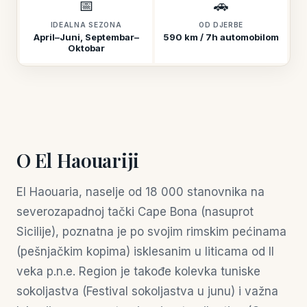
📅
🚗
IDEALNA SEZONA
OD DJERBE
April–Juni, Septembar–
590 km / 7h automobilom
Oktobar
O El Haouariji
El Haouaria, naselje od 18 000 stanovnika na
severozapadnoj tački Cape Bona (nasuprot
Sicilije), poznatna je po svojim rimskim pećinama
(pešnjačkim kopima) isklesanim u liticama od II
veka p.n.e. Region je takođe kolevka tuniske
sokoljastva (Festival sokoljastva u junu) i važna