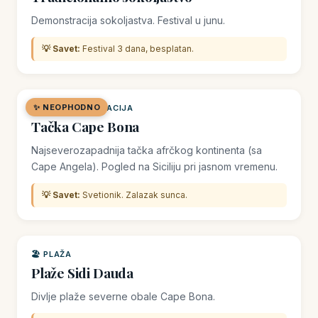
Demonstracija sokoljastva. Festival u junu.
💡 Savet:
Festival 3 dana, besplatan.
✨ NEOPHODNO
🌿 PRIRODNA LOKACIJA
Tačka Cape Bona
Najseverozapadnija tačka afrčkog kontinenta (sa
Cape Angela). Pogled na Siciliju pri jasnom vremenu.
💡 Savet:
Svetionik. Zalazak sunca.
🏖️ PLAŽA
Plaže Sidi Dauda
Divlje plaže severne obale Cape Bona.