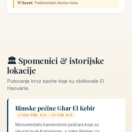
💡 Savet:
Tradicionalni ribolov tune.
🏛️ Spomenici & istorijske
lokacije
Putovanje kroz epohe koje su oblikovale El
Haouaria.
Rimske pećine Ghar El Kebir
II VEK PRE. N.E. – IV VEK N.E.
Monumentalni kamenolomi peščara koje su
iskorišćavali Kartažinjani, a zatim Rimljani za