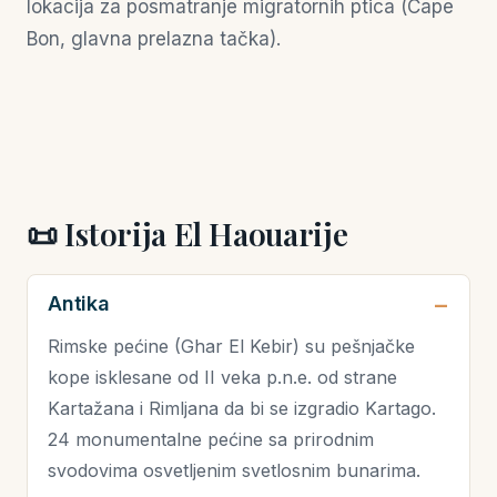
lokacija za posmatranje migratornih ptica (Cape
Bon, glavna prelazna tačka).
📜 Istorija El Haouarije
Antika
Rimske pećine (Ghar El Kebir) su pešnjačke
kope isklesane od II veka p.n.e. od strane
Kartažana i Rimljana da bi se izgradio Kartago.
24 monumentalne pećine sa prirodnim
svodovima osvetljenim svetlosnim bunarima.