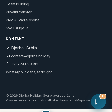
Team Building
Privatni transferi
PRM & Starije osobe
Sve usluge →
KONTAKT
📍 Djerba, Srbija
📧
contact@djerba.holiday
📱
+216 24 099 888
WhatsApp 7 dana/sedmično
© 2026 Djerba Holiday. Sva prava zadržana.
AI
Pravne napomene
Privatnost
Uslovi korišćenja
Mapa sajtа