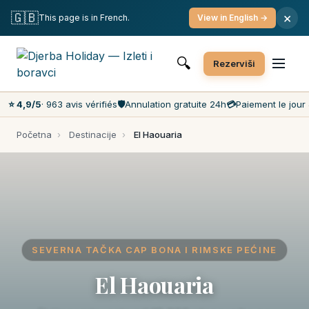
Besplatna otkazivanja
Plaćanje dana rezervacije
🇬🇧
×
This page is in French.
View in English →
Najniže cene na tržištu
Korisničku podrška 7 dana u nedelji
🔍
Rezerviši
⭐ 4,9/5
· 963 avis vérifiés
🛡️
Annulation gratuite 24h
💳
Paiement le jour 
Početna
›
Destinacije
›
El Haouaria
SEVERNA TAČKA CAP BONA I RIMSKE PEĆINE
El Haouaria