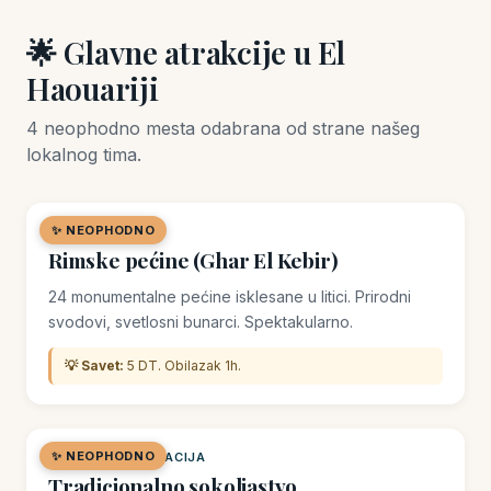
🌟 Glavne atrakcije u El
Haouariji
4 neophodno mesta odabrana od strane našeg
lokalnog tima.
✨ NEOPHODNO
🏛️ SPOMENIK
Rimske pećine (Ghar El Kebir)
24 monumentalne pećine isklesane u litici. Prirodni
svodovi, svetlosni bunarci. Spektakularno.
💡 Savet:
5 DT. Obilazak 1h.
✨ NEOPHODNO
🌿 PRIRODNA LOKACIJA
Tradicionalno sokoljastvo