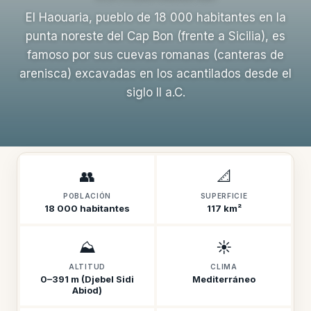
El Haouaria, pueblo de 18 000 habitantes en la
punta noreste del Cap Bon (frente a Sicilia), es
famoso por sus cuevas romanas (canteras de
arenisca) excavadas en los acantilados desde el
siglo II a.C.
👥
📐
POBLACIÓN
SUPERFICIE
18 000 habitantes
117 km²
⛰️
☀️
ALTITUD
CLIMA
0–391 m (Djebel Sidi
Mediterráneo
Abiod)