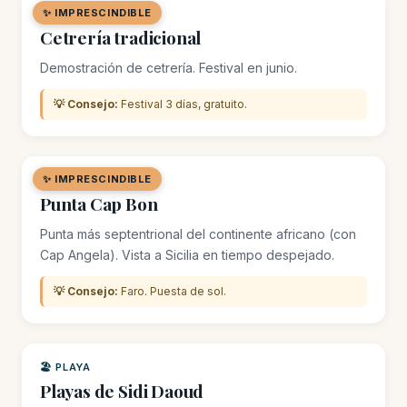
✨ IMPRESCINDIBLE
🌿 SITIO NATURAL
Cetrería tradicional
Demostración de cetrería. Festival en junio.
💡 Consejo:
Festival 3 días, gratuito.
✨ IMPRESCINDIBLE
🌿 SITIO NATURAL
Punta Cap Bon
Punta más septentrional del continente africano (con
Cap Angela). Vista a Sicilia en tiempo despejado.
💡 Consejo:
Faro. Puesta de sol.
🏖️ PLAYA
Playas de Sidi Daoud