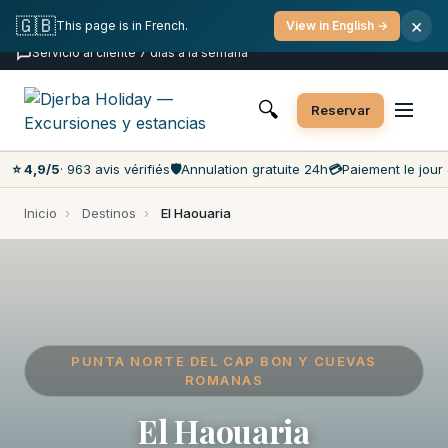
Cancelación gratuita
Pago el día de la actividad
🇬🇧
×
This page is in French.
View in English →
Precios más bajos del mercado
Servicio al cliente 7 días a la semana
🔍
Reservar
⭐ 4,9/5
· 963 avis vérifiés
🛡️
Annulation gratuite 24h
💳
Paiement le jour 
Inicio
›
Destinos
›
El Haouaria
PUNTA NORTE DEL CAP BON Y CUEVAS
ROMANAS
El Haouaria