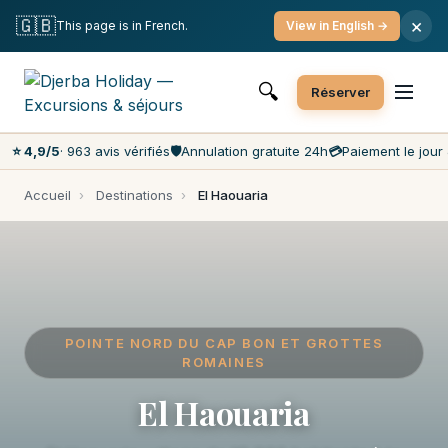
Annulation gratuite
Paiement le jour J
🇬🇧
×
This page is in French.
View in English →
Prix les moins chers du marché
Service client 7j/7
🔍
Réserver
⭐ 4,9/5
· 963 avis vérifiés
🛡️
Annulation gratuite 24h
💳
Paiement le jour 
Accueil
›
Destinations
›
El Haouaria
POINTE NORD DU CAP BON ET GROTTES
ROMAINES
El Haouaria