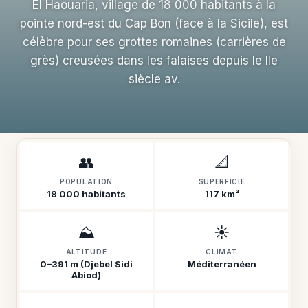
El Haouaria, village de 18 000 habitants à la
pointe nord-est du Cap Bon (face à la Sicile), est
célèbre pour ses grottes romaines (carrières de
grès) creusées dans les falaises depuis le IIe
siècle av.
👥
📐
POPULATION
SUPERFICIE
18 000 habitants
117 km²
⛰️
☀️
ALTITUDE
CLIMAT
0–391 m (Djebel Sidi
Méditerranéen
Abiod)