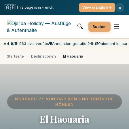
Kostenlose Stornierung
Zahlung am Anreisetag
🇬🇧
×
This page is in French.
View in English →
Beste Preise auf dem Markt
Kundenservice 7 Tage die Woche
🔍
Buchen
⭐ 4,9/5
· 963 avis vérifiés
🛡️
Annulation gratuite 24h
💳
Paiement le jour 
Startseite
›
Destinationen
›
El Haouaria
NORDSPITZE VON CAP BON UND RÖMISCHE
HÖHLEN
El Haouaria