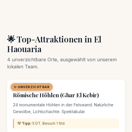
🌟 Top-Attraktionen in El
Haouaria
4 unverzichtbare Orte, ausgewählt von unserem
lokalen Team.
✨ UNVERZICHTBAR
🏛️ DENKMAL
Römische Höhlen (Ghar El Kebir)
24 monumentale Höhlen in der Felswand. Natürliche
Gewölbe, Lichtschächte. Spektakulär.
💡 Tipp:
5 DT. Besuch 1 Std.