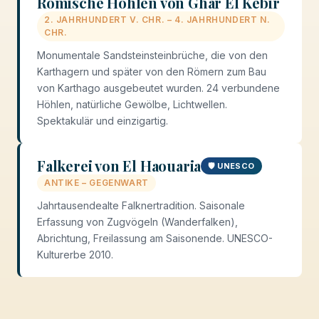
Römische Höhlen von Ghar El Kebir
2. JAHRHUNDERT V. CHR. – 4. JAHRHUNDERT N.
CHR.
Monumentale Sandsteinsteinbrüche, die von den
Karthagern und später von den Römern zum Bau
von Karthago ausgebeutet wurden. 24 verbundene
Höhlen, natürliche Gewölbe, Lichtwellen.
Spektakulär und einzigartig.
Falkerei von El Haouaria
🛡️ UNESCO
ANTIKE – GEGENWART
Jahrtausendealte Falknertradition. Saisonale
Erfassung von Zugvögeln (Wanderfalken),
Abrichtung, Freilassung am Saisonende. UNESCO-
Kulturerbe 2010.