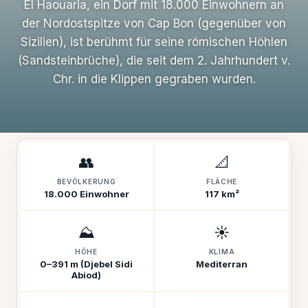
El Haouaria, ein Dorf mit 18.000 Einwohnern an
der Nordostspitze von Cap Bon (gegenüber von
Sizilien), ist berühmt für seine römischen Höhlen
(Sandsteinbrüche), die seit dem 2. Jahrhundert v.
Chr. in die Klippen gegraben wurden.
👥
📐
BEVÖLKERUNG
FLÄCHE
18.000 Einwohner
117 km²
⛰️
☀️
HÖHE
KLIMA
0–391 m (Djebel Sidi
Mediterran
Abiod)