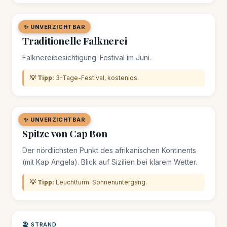
✨ UNVERZICHTBAR
🌿 NATURSTÄTTE
Traditionelle Falknerei
Falknereibesichtigung. Festival im Juni.
💡 Tipp:
3-Tage-Festival, kostenlos.
✨ UNVERZICHTBAR
🌿 NATURSTÄTTE
Spitze von Cap Bon
Der nördlichsten Punkt des afrikanischen Kontinents
(mit Kap Angela). Blick auf Sizilien bei klarem Wetter.
💡 Tipp:
Leuchtturm. Sonnenuntergang.
🏖️ STRAND