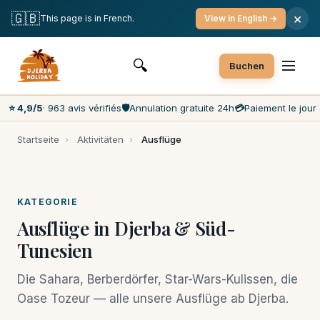
Kostenlose Stornierung
Zahlung am Tag der Aktivität
🇬🇧
×
This page is in French.
View in English →
Beste Preise auf dem Markt
Kundenservice 7 Tage die Woche
🔍
Buchen
⭐ 4,9/5
· 963 avis vérifiés
🛡️
Annulation gratuite 24h
💳
Paiement le jour 
Startseite
›
Aktivitäten
›
Ausflüge
KATEGORIE
Ausflüge in Djerba & Süd-
Tunesien
Die Sahara, Berberdörfer, Star-Wars-Kulissen, die
Oase Tozeur — alle unsere Ausflüge ab Djerba.