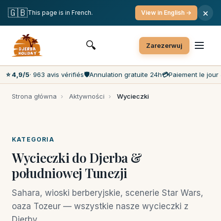
Bezpłatne anulowanie
Płatność w dniu wizyty
🇬🇧
×
This page is in French.
View in English →
Najtańsze ceny na rynku
Obsługa klienta 7 dni w tygodniu
🔍
Zarezerwuj
⭐ 4,9/5
· 963 avis vérifiés
🛡️
Annulation gratuite 24h
💳
Paiement le jour 
Strona główna
›
Aktywności
›
Wycieczki
KATEGORIA
Wycieczki do Djerba &
południowej Tunezji
Sahara, wioski berberyjskie, scenerie Star Wars,
oaza Tozeur — wszystkie nasze wycieczki z
Djerby.