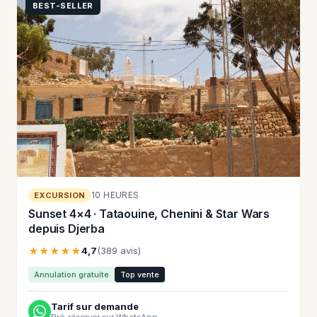
BEST-SELLER
10 HEURES
EXCURSION
Sunset 4×4 · Tataouine, Chenini & Star Wars
depuis Djerba
★★★★★
4,7
(389 avis)
Annulation gratuite
Top vente
Tarif sur demande
Pré-réserver sur WhatsApp