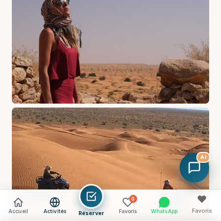
AI
♥
0
Favoris
Accueil
Activités
Favoris
WhatsApp
Réserver