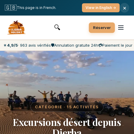
Annulation gratuite
Paiement le jour J
🇬🇧
×
This page is in French.
View in English →
Prix les moins chers du marché
Service client 7j/7
🔍
Réserver
⭐ 4,9/5
· 963 avis vérifiés
🛡️
Annulation gratuite 24h
💳
Paiement le jour 
CATÉGORIE · 15 ACTIVITÉS
Excursions désert depuis
Djerba