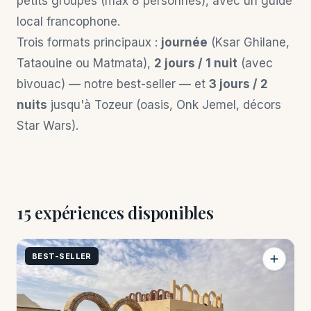
petits groupes (max 8 personnes), avec un guide
local francophone.
Trois formats principaux :
journée
(Ksar Ghilane,
Tataouine ou Matmata),
2 jours / 1 nuit
(avec
bivouac) — notre best-seller — et
3 jours / 2
nuits
jusqu'à Tozeur (oasis, Onk Jemel, décors
Star Wars).
15 expériences disponibles
BEST-SELLER