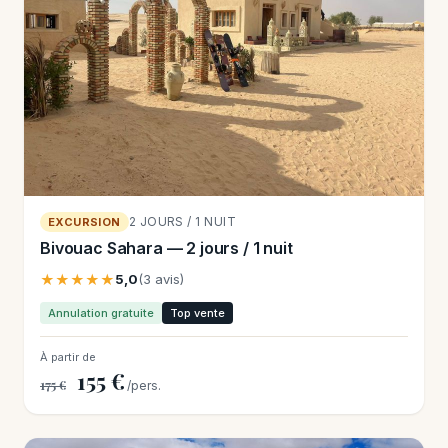
2 JOURS / 1 NUIT
EXCURSION
Bivouac Sahara — 2 jours / 1 nuit
★★★★★
5,0
(3 avis)
Annulation gratuite
Top vente
À partir de
155 €
175 €
/pers.