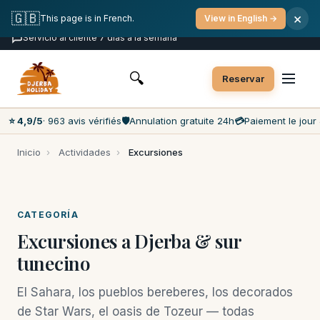
Cancelación gratuita
Pago el día D
🇬🇧
×
This page is in French.
View in English →
Precios más bajos del mercado
Servicio al cliente 7 días a la semana
🔍
Reservar
⭐ 4,9/5
· 963 avis vérifiés
🛡️
Annulation gratuite 24h
💳
Paiement le jour 
Inicio
›
Actividades
›
Excursiones
CATEGORÍA
Excursiones a Djerba & sur
tunecino
El Sahara, los pueblos bereberes, los decorados
de Star Wars, el oasis de Tozeur — todas