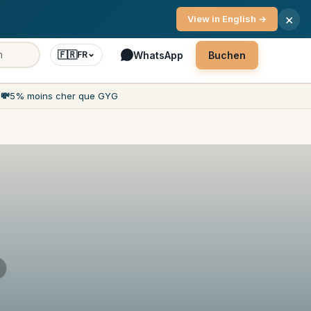
ice 7 Tage die Woche
×
View in English →
🇫🇷
WhatsApp
Buchen
FR
h
💸
5% moins cher que GYG