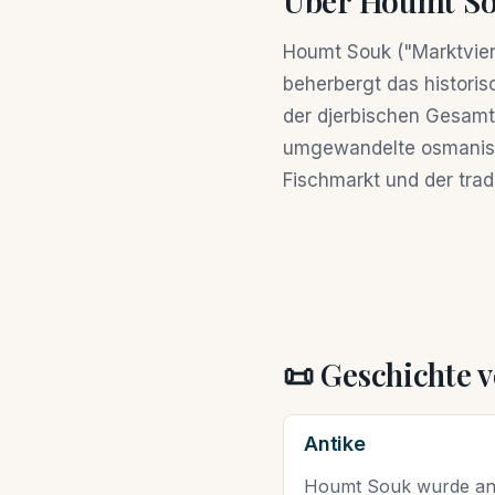
Über Houmt S
Houmt Souk ("Marktviert
beherbergt das historis
der djerbischen Gesamt
umgewandelte osmanisc
Fischmarkt und der trad
📜 Geschichte
Antike
Houmt Souk wurde an d