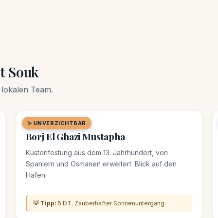
t Souk
 lokalen Team.
✨ UNVERZICHTBAR
🏛️ DENKMAL
Borj El Ghazi Mustapha
Küstenfestung aus dem 13. Jahrhundert, von
Spaniern und Osmanen erweitert. Blick auf den
Hafen.
💡 Tipp:
5 DT. Zauberhafter Sonnenuntergang.