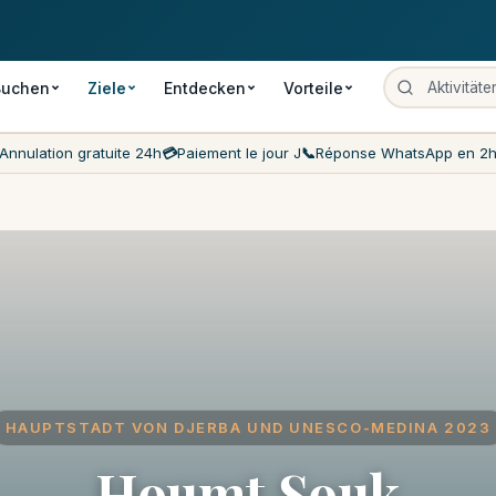
rung
Zahlung am Reisetag
Beste Preise auf dem Markt
Kundenserv
Buchen
Ziele
Entdecken
Vorteile
Annulation gratuite 24h
💳
Paiement le jour J
📞
Réponse WhatsApp en 2
HAUPTSTADT VON DJERBA UND UNESCO-MEDINA 2023
Houmt Souk