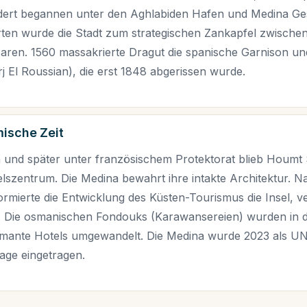
dert begannen unter den Aghlabiden Hafen und Medina Ge
rten wurde die Stadt zum strategischen Zankapfel zwisch
ren. 1560 massakrierte Dragut die spanische Garnison und
j El Roussian), die erst 1848 abgerissen wurde.
mische Zeit
 und später unter französischem Protektorat blieb Houmt 
lszentrum. Die Medina bewahrt ihre intakte Architektur. N
rmierte die Entwicklung des Küsten-Tourismus die Insel, v
t. Die osmanischen Fondouks (Karawansereien) wurden in
armante Hotels umgewandelt. Die Medina wurde 2023 als UN
age eingetragen.