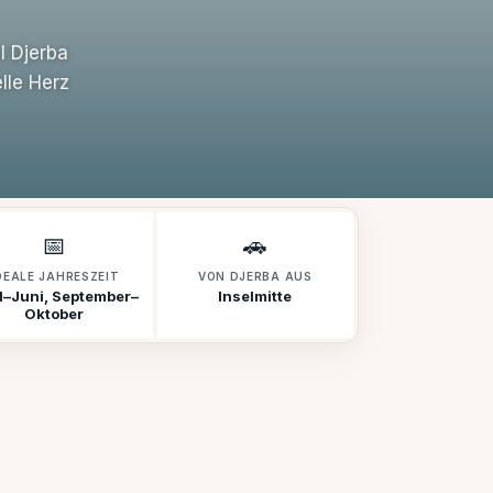
l Djerba
lle Herz
📅
🚗
DEALE JAHRESZEIT
VON DJERBA AUS
il–Juni, September–
Inselmitte
Oktober