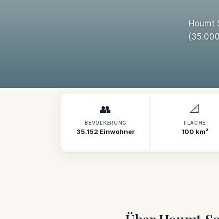
Houmt S
(35.000
👥
📐
BEVÖLKERUNG
FLÄCHE
35.152 Einwohner
100 km²