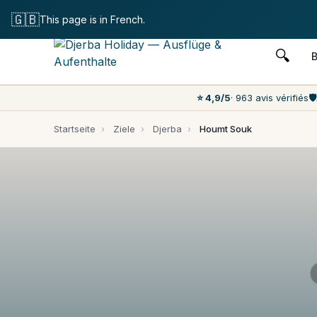
Kostenlose Stornie
🇬🇧
This page is in French.
🔍
⭐ 4,9/5
· 963 avis vérifiés
🛡️
Startseite
›
Ziele
›
Djerba
›
Houmt Souk