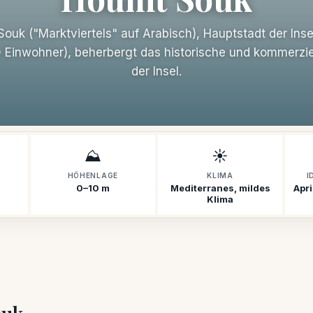
ouk ("Marktviertels" auf Arabisch), Hauptstadt der Inse
 Einwohner), beherbergt das historische und kommerzie
der Insel.
⛰️
☀️
HÖHENLAGE
KLIMA
I
0–10 m
Mediterranes, mildes
Apr
Klima