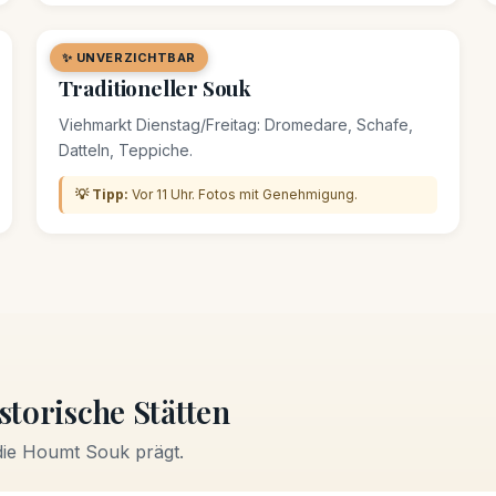
✨ UNVERZICHTBAR
🛒 MARKT / SOUK
Traditioneller Souk
Viehmarkt Dienstag/Freitag: Dromedare, Schafe,
Datteln, Teppiche.
💡 Tipp:
Vor 11 Uhr. Fotos mit Genehmigung.
storische Stätten
die Houmt Souk prägt.