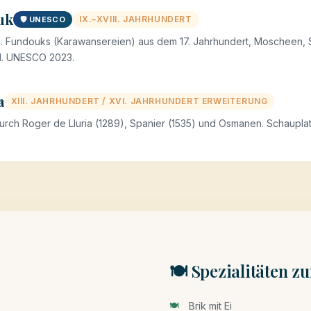
uk
IX.–XVIII. JAHRHUNDERT
🛡️ UNESCO
a. Fundouks (Karawansereien) aus dem 17. Jahrhundert, Moscheen, 
l. UNESCO 2023.
a
XIII. JAHRHUNDERT / XVI. JAHRHUNDERT ERWEITERUNG
durch Roger de Lluria (1289), Spanier (1535) und Osmanen. Schaupl
🍽️ Spezialitäten 
Brik mit Ei