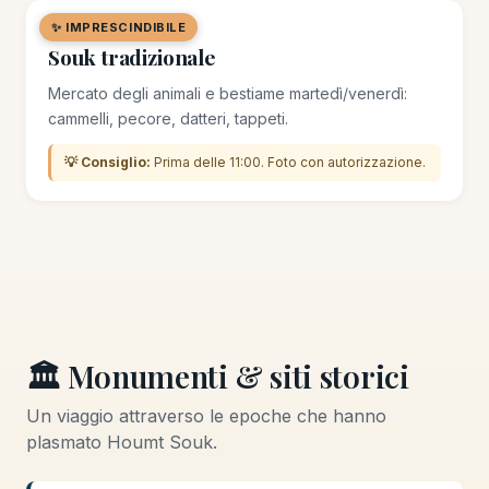
✨ IMPRESCINDIBILE
🛒 MERCATO / SOUK
Souk tradizionale
Mercato degli animali e bestiame martedì/venerdì:
cammelli, pecore, datteri, tappeti.
💡 Consiglio:
Prima delle 11:00. Foto con autorizzazione.
🏛️ Monumenti & siti storici
Un viaggio attraverso le epoche che hanno
plasmato Houmt Souk.