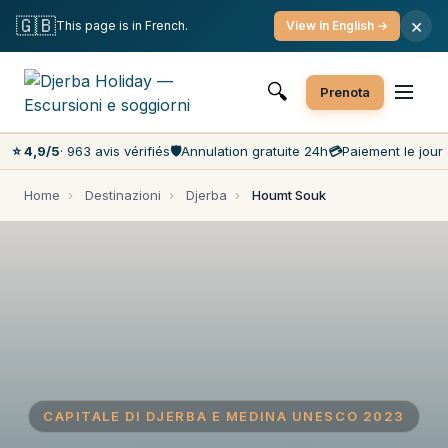
Cancellazione gratuita
Pagamento il giorno stesso
🇬🇧
×
This page is in French.
View in English →
Prezzi più bassi del mercato
Servizio clienti 7 giorni su 7
🔍
Prenota
⭐ 4,9/5
· 963 avis vérifiés
🛡️
Annulation gratuite 24h
💳
Paiement le jour 
Home
›
Destinazioni
›
Djerba
›
Houmt Souk
CAPITALE DI DJERBA E MEDINA UNESCO 2023