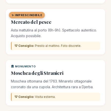
✨ IMPRESCINDIBILE
🛒 MERCATO / SOUK
Mercato del pesce
Asta mattutina al porto (6h-9h). Spettacolo autentico.
Acquisto possibile.
💡 Consiglio:
Presto al mattino. Foto discrete.
🏛️ MONUMENTO
Moschea degli Stranieri
Moschea ottomana del 1763. Minareto ottagonale
coronato da una cupola. Architettura rara a Djerba.
💡 Consiglio:
Visita esterna.