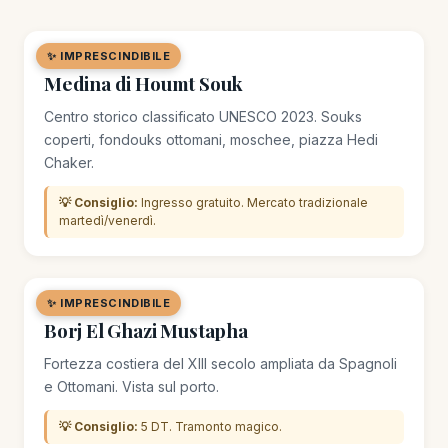
✨ IMPRESCINDIBILE
🏘️ QUARTIERE
Medina di Houmt Souk
Centro storico classificato UNESCO 2023. Souks
coperti, fondouks ottomani, moschee, piazza Hedi
Chaker.
💡 Consiglio:
Ingresso gratuito. Mercato tradizionale
martedì/venerdì.
✨ IMPRESCINDIBILE
🏛️ MONUMENTO
Borj El Ghazi Mustapha
Fortezza costiera del XIII secolo ampliata da Spagnoli
e Ottomani. Vista sul porto.
💡 Consiglio:
5 DT. Tramonto magico.