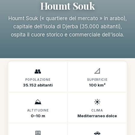
Houmt Souk
Houmt Souk (« quartiere del mercato » in arabo),
capitale dell'isola di Djerba (35.000 abitanti),
ospita il cuore storico e commerciale dell'isola.
👥
📐
POPOLAZIONE
SUPERFICIE
35.152 abitanti
100 km²
⛰️
☀️
ALTITUDINE
CLIMA
0–10 m
Mediterraneo dolce
📅
🚗