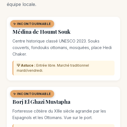
équipe locale.
✨ INCONTOURNABLE
🏘️ QUARTIER
Médina de Houmt Souk
Centre historique classé UNESCO 2023. Souks
couverts, fondouks ottomans, mosquées, place Hedi
Chaker.
💡 Astuce :
Entrée libre. Marché traditionnel
mardi/vendredi.
✨ INCONTOURNABLE
🏛️ MONUMENT
Borj El Ghazi Mustapha
Forteresse côtière du XIIIe siècle agrandie par les
Espagnols et les Ottomans. Vue sur le port.