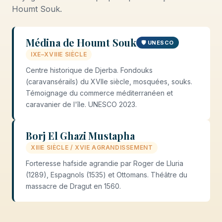
Houmt Souk.
Médina de Houmt Souk
🛡️ UNESCO
IXE–XVIIIE SIÈCLE
Centre historique de Djerba. Fondouks
(caravansérails) du XVIIe siècle, mosquées, souks.
Témoignage du commerce méditerranéen et
caravanier de l'île. UNESCO 2023.
Borj El Ghazi Mustapha
XIIIE SIÈCLE / XVIE AGRANDISSEMENT
Forteresse hafside agrandie par Roger de Lluria
(1289), Espagnols (1535) et Ottomans. Théâtre du
massacre de Dragut en 1560.