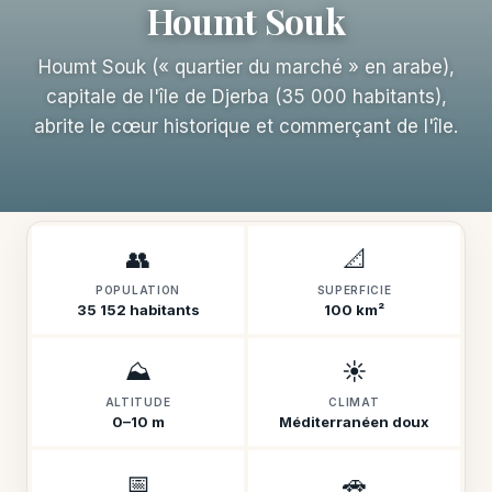
Houmt Souk
Houmt Souk (« quartier du marché » en arabe),
capitale de l'île de Djerba (35 000 habitants),
abrite le cœur historique et commerçant de l'île.
👥
📐
POPULATION
SUPERFICIE
35 152 habitants
100 km²
⛰️
☀️
ALTITUDE
CLIMAT
0–10 m
Méditerranéen doux
📅
🚗