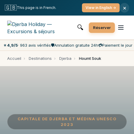
Annulation gratuite
Paiement le jour J
🇬🇧
×
This page is in French.
View in English →
Prix les moins chers du marché
Service client 7j/7
🔍
Réserver
⭐ 4,9/5
· 963 avis vérifiés
🛡️
Annulation gratuite 24h
💳
Paiement le jour 
Accueil
›
Destinations
›
Djerba
›
Houmt Souk
CAPITALE DE DJERBA ET MÉDINA UNESCO
2023