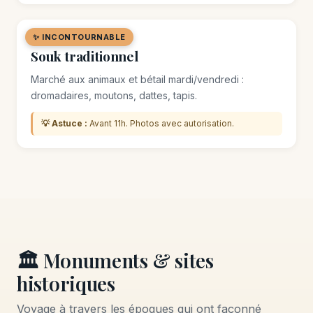
✨ INCONTOURNABLE
🛒 MARCHÉ / SOUK
Souk traditionnel
Marché aux animaux et bétail mardi/vendredi :
dromadaires, moutons, dattes, tapis.
💡 Astuce :
Avant 11h. Photos avec autorisation.
🏛️ Monuments & sites
historiques
Voyage à travers les époques qui ont façonné