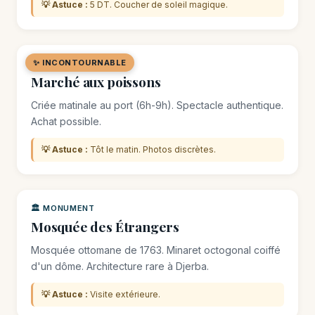
💡 Astuce :
5 DT. Coucher de soleil magique.
✨ INCONTOURNABLE
🛒 MARCHÉ / SOUK
Marché aux poissons
Criée matinale au port (6h-9h). Spectacle authentique.
Achat possible.
💡 Astuce :
Tôt le matin. Photos discrètes.
🏛️ MONUMENT
Mosquée des Étrangers
Mosquée ottomane de 1763. Minaret octogonal coiffé
d'un dôme. Architecture rare à Djerba.
💡 Astuce :
Visite extérieure.