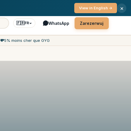
nta 7 dni w tygodniu
×
View in English →
🇫🇷
WhatsApp
Zarezerwuj
FR
h
💸
5% moins cher que GYG