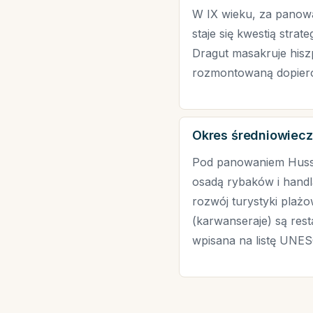
W IX wieku, za panowa
staje się kwestią stra
Dragut masakruje hiszp
rozmontowaną dopiero
Okres średniowieczn
Pod panowaniem Husse
osadą rybaków i handl
rozwój turystyki plażo
(karwanseraje) są res
wpisana na listę UNES