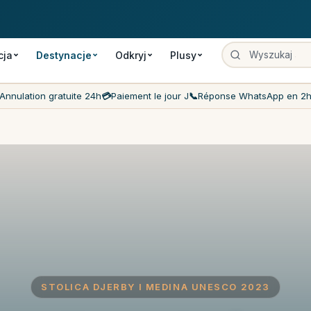
wanie
Płatność w dniu usługi
Najniższe ceny na rynku
Obsługa klie
cja
Destynacje
Odkryj
Plusy
Annulation gratuite 24h
💳
Paiement le jour J
📞
Réponse WhatsApp en 2
STOLICA DJERBY I MEDINA UNESCO 2023