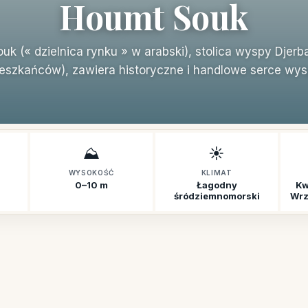
Houmt Souk
uk (« dzielnica rynku » w arabski), stolica wyspy Djerb
eszkańców), zawiera historyczne i handlowe serce wys
⛰️
☀️
WYSOKOŚĆ
KLIMAT
0–10 m
Łagodny
Kw
śródziemnomorski
Wrz