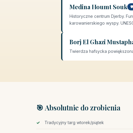
Medina Houmt Souk

Historyczne centrum Djerby. Fu
karowanierskiego wyspy. UNES
Borj El Ghazi Mustaph
Twierdza hafsycka powiększona 
🎯 Absolutnie do zrobienia
Tradycyjny targ wtorek/piątek