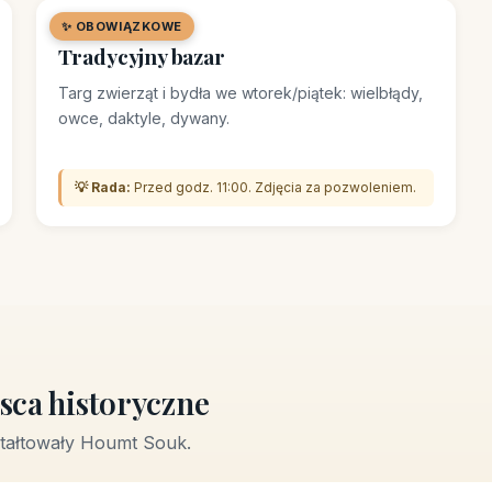
✨ OBOWIĄZKOWE
🛒 TARG / BAZAR
Tradycyjny bazar
Targ zwierząt i bydła we wtorek/piątek: wielbłądy,
owce, daktyle, dywany.
💡 Rada:
Przed godz. 11:00. Zdjęcia za pozwoleniem.
sca historyczne
ztałtowały Houmt Souk.