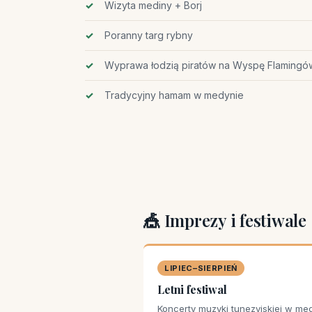
Wizyta mediny + Borj
Poranny targ rybny
Wyprawa łodzią piratów na Wyspę Flamingó
Tradycyjny hamam w medynie
🎪 Imprezy i festiwale
LIPIEC–SIERPIEŃ
Letni festiwal
Koncerty muzyki tunezyjskiej w med