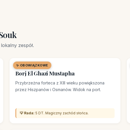
 Souk
lokalny zespół.
✨ OBOWIĄZKOWE
🏛️ POMNIK
Borj El Ghazi Mustapha
Przybrzeżna forteca z XIII wieku powiększona
przez Hiszpanów i Osmanów. Widok na port.
💡 Rada:
5 DT. Magiczny zachód słońca.