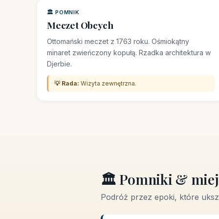
🏛️ POMNIK
Meczet Obcych
Ottomański meczet z 1763 roku. Ośmiokątny
minaret zwieńczony kopułą. Rzadka architektura w
Djerbie.
💡 Rada:
Wizyta zewnętrzna.
🏛️ Pomniki & miej
Podróż przez epoki, które uks