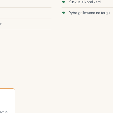
Kuskus z koralikami
Ryba grillowana na targu
w
ynie.