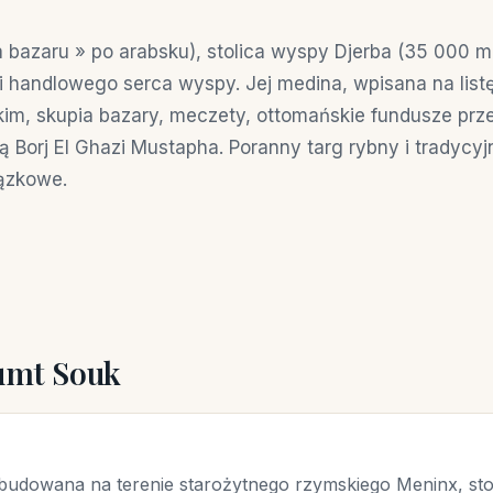
a bazaru » po arabsku), stolica wyspy Djerba (35 000 m
 i handlowego serca wyspy. Jej medina, wpisana na li
kim, skupia bazary, meczety, ottomańskie fundusze prz
ną Borj El Ghazi Mustapha. Poranny targ rybny i tradycy
ązkowe.
oumt Souk
udowana na terenie starożytnego rzymskiego Meninx, stoli