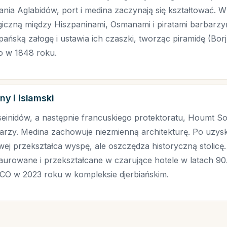
nia Aglabidów, port i medina zaczynają się kształtować. W
tegiczną między Hiszpaninami, Osmanami i piratami barbarz
ańską załogę i ustawia ich czaszki, tworząc piramidę (Borj
 w 1848 roku.
y i islamski
inidów, a następnie francuskiego protektoratu, Houmt So
arzy. Medina zachowuje niezmienną architekturę. Po uzysk
wej przekształca wyspę, ale oszczędza historyczną stolicę
taurowane i przekształcane w czarujące hotele w latach 90
CO w 2023 roku w kompleksie djerbiańskim.