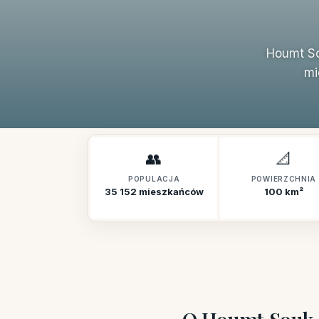
Houmt So
mi
👥
📐
POPULACJA
POWIERZCHNIA
35 152 mieszkańców
100 km²