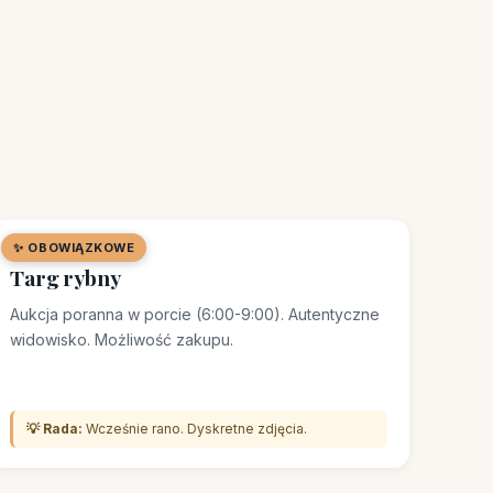
✨ OBOWIĄZKOWE
🛒 TARG / BAZAR
Targ rybny
Aukcja poranna w porcie (6:00-9:00). Autentyczne
widowisko. Możliwość zakupu.
💡 Rada:
Wcześnie rano. Dyskretne zdjęcia.