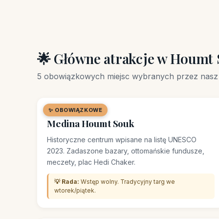
🌟 Główne atrakcje w Houmt
5 obowiązkowych miejsc wybranych przez nasz 
✨ OBOWIĄZKOWE
🏘️ DZIELNICA
Medina Houmt Souk
Historyczne centrum wpisane na listę UNESCO
2023. Zadaszone bazary, ottomańskie fundusze,
meczety, plac Hedi Chaker.
💡 Rada:
Wstęp wolny. Tradycyjny targ we
wtorek/piątek.