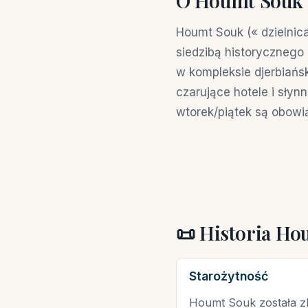
O Houmt Souk
Houmt Souk (« dzielnic
siedzibą historycznego
w kompleksie djerbiańs
czarujące hotele i słyn
wtorek/piątek są obowi
📜 Historia H
Starożytność
Houmt Souk została zb