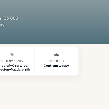
a (35 000
py.
📅
🚗
IDEALNY SEZON
OD DJERBY
iecień–Czerwiec,
Centrum wyspy
esień–Październik