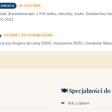
IX–XVIII WIEK
️ UNESCO
nduki (karawanseraje) z XVII wieku, meczety, souks. Świadectwo h
CO 2023.
a
XIII WIEK / XVI POWIĘKSZENIE
przez Rogera de Llurię (1289), Hiszpanów (1535) i Osmanów. Miejs
🍽️ Specjalności d
Brik z jajkiem