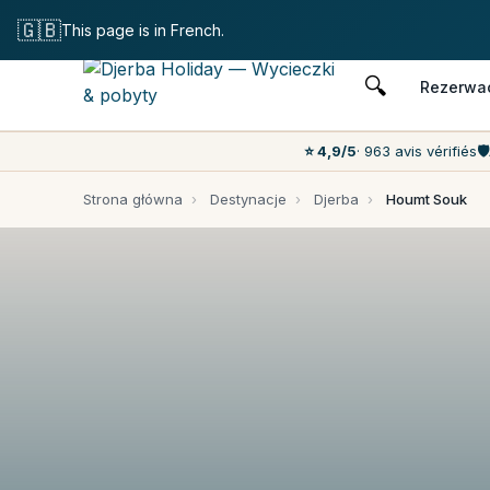
Bezpłatne anulo
🇬🇧
This page is in French.
🔍
Rezerwa
⭐ 4,9/5
· 963 avis vérifiés
🛡️
Strona główna
›
Destynacje
›
Djerba
›
Houmt Souk