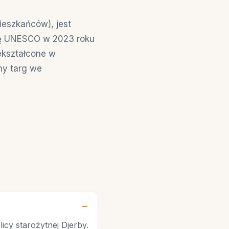
ieszkańców), jest
stę UNESCO w 2023 roku
ekształcone w
jny targ we
cy starożytnej Djerby.