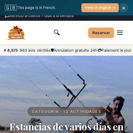
Cancelación gratuita
Pago el día de llegada
🇬🇧
×
This page is in French.
View in English →
Precios más bajos del mercado
Servicio al cliente 7 días a la semana
🔍
Reservar
⭐ 4,9/5
· 963 avis vérifiés
🛡️
Annulation gratuite 24h
💳
Paiement le jour 
CATEGORÍA · 12 ACTIVIDADES
Estancias de varios días en