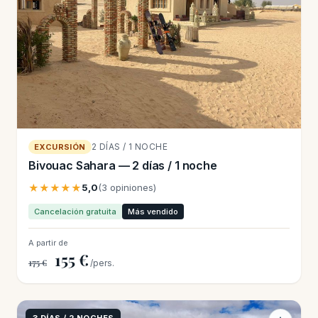
2 DÍAS / 1 NOCHE
EXCURSIÓN
Bivouac Sahara — 2 días / 1 noche
★★★★★
5,0
(3 opiniones)
Cancelación gratuita
Más vendido
A partir de
155 €
175 €
/pers.