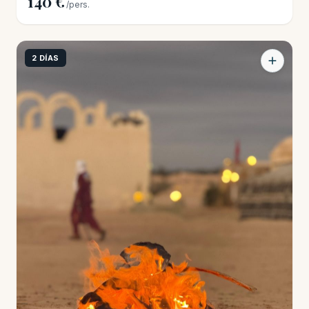
140 €
/pers.
2 DÍAS