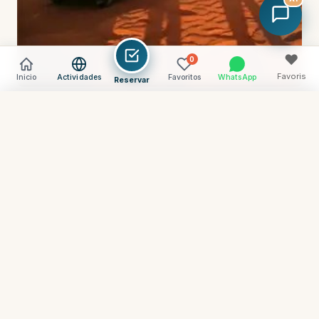
♥
0
Favoris
Inicio
Actividades
Favoritos
WhatsApp
Reservar
Vider
Comparer (
0
) →
Tu especialista en experiencias auténticas en
Djerba y en el Sahara tunecino desde 2014.
Operador directo, sin intermediarios.