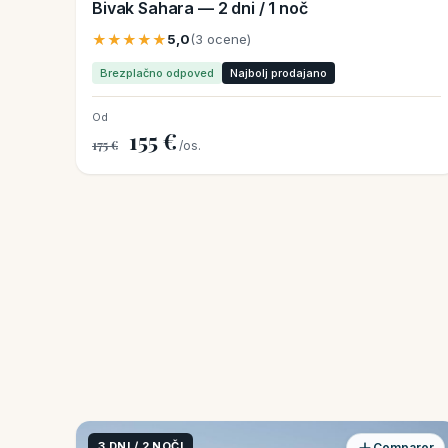
Bivak Sahara — 2 dni / 1 noč
★★★★★
5,0
(3 ocene)
Brezplačno odpoved
Najbolj prodajano
Od
155 €
175 €
/os.
3 DNI / 2 NOČI
Comparer