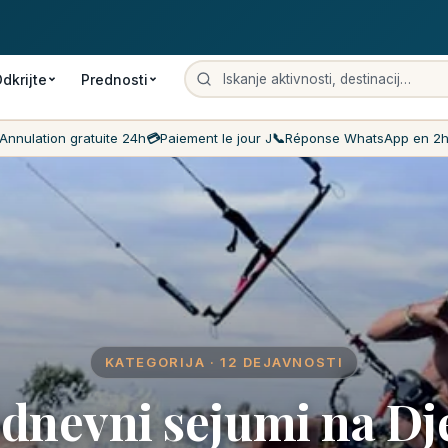
odpoved
Plačilo na dan dogodka
Najcenejši ceni na trgu
Storitev z
dkrijte
Prednosti
Annulation gratuite 24h
💳
Paiement le jour J
📞
Réponse WhatsApp en 2
KATEGORIJA · 12 DEJAVNOSTI
dnevni sejumi na Dj