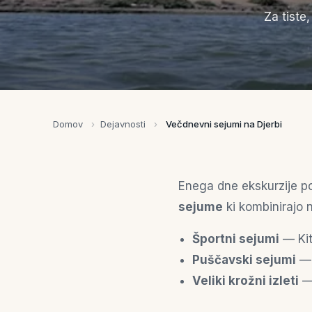
Za tiste,
Domov
›
Dejavnosti
›
Večdnevni sejumi na Djerbi
Enega dne ekskurzije po
sejume
ki kombinirajo na
Športni sejumi
— Kit
Puščavski sejumi
— 
Veliki krožni izleti
— 