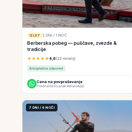
2 DNI / 1 NOČ
IZLET
Berberska pobeg — puščave, zvezde &
tradicije
★★★★★
4,8
(22 mnenj)
Brezplačna odpoved
Cena na povpraševanje
Prednaročilo prek WhatsApp
7 DNI / 6 NOČI