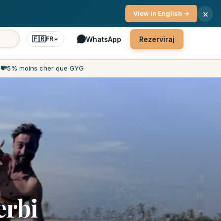
a stranke 7 dni/7
×
View in English →
🇫🇷
WhatsApp
Rezerviraj
FR
h
💸
5% moins cher que GYG
erbi