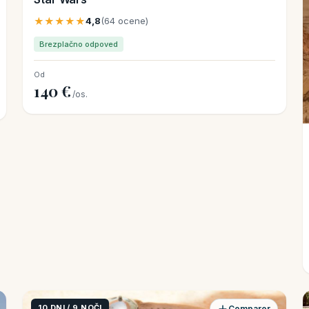
★★★★★
4,8
(64 ocene)
Brezplačno odpoved
Od
140 €
/os.
10 DNI / 9 NOČI
Comparer