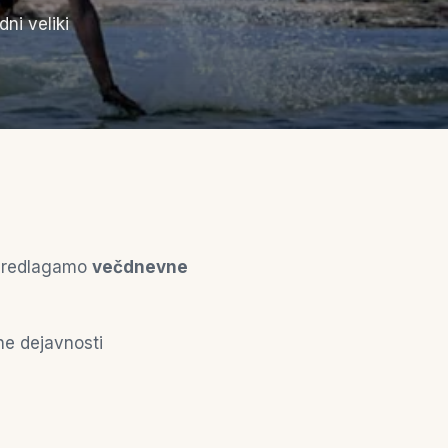
dni veliki
m predlagamo
večdnevne
e dejavnosti