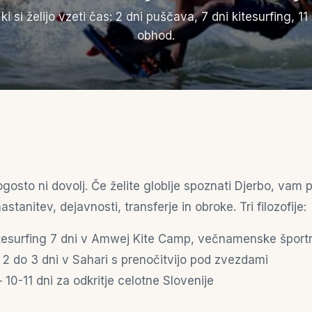
 ki si želijo vzeti čas: 2 dni puščava, 7 dni kitesurfing, 11 
obhod.
gosto ni dovolj. Če želite globlje spoznati Djerbo, va
stanitev, dejavnosti, transferje in obroke. Tri filozofije:
esurfing 7 dni v Amwej Kite Camp, večnamenske športn
2 do 3 dni v Sahari s prenočitvijo pod zvezdami
10-11 dni za odkritje celotne Slovenije