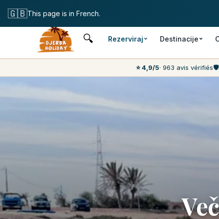
Brezplačna 
🇬🇧
This page is in French.
🔍
Rezerviraj
Destinacije
O
⭐ 4,9/5
· 963 avis vérifiés
🛡️
Več