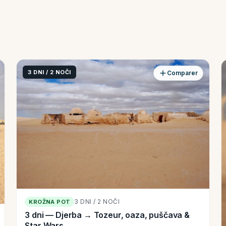
3 DNI / 2 NOČI
Comparer
3 DNI / 2 NOČI
KROŽNA POT
3 dni — Djerba → Tozeur, oaza, puščava &
Star Wars