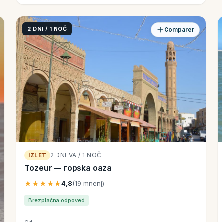
2 DNI / 1 NOČ
Comparer
2 DNEVA / 1 NOČ
IZLET
Tozeur — горska oaza
★★★★★
4,8
(19 mnenj)
Brezplačna odpoved
Od