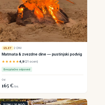
2 DNI
IZLET
Matmata & zvezdne dine — pustinjski podvig
★★★★★
4,9
(21 ocen)
Brezplačno odpoved
Od
165 €
/os.
11 DNI / 10 NOČI