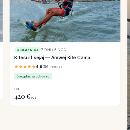
7 DNI / 6 NOČI
OBILAZNICA
Kitesurf sejaj — Amwej Kite Camp
★★★★★
4,9
(56 mnenj)
Brezplačna odpoved
Od
420 €
/os.