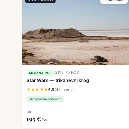
3 DNI / 2 NOČI
KROŽNA POT
Star Wars — trikdnevni krog
★★★★★
4,9
(47 mnenj)
Brezplačna odpoved
Od
195 €
/os.