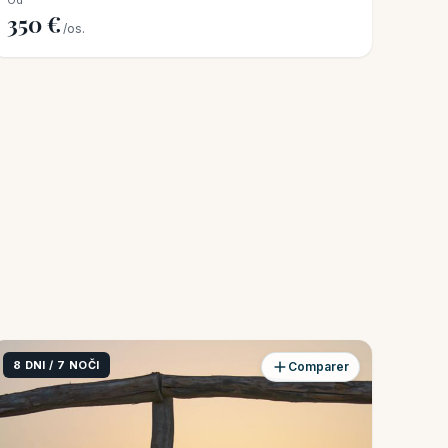
Od
350 €
/os.
8 DNI / 7 NOČI
Comparer