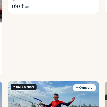
160 €
/os.
7 DNI / 6 NOČI
Comparer