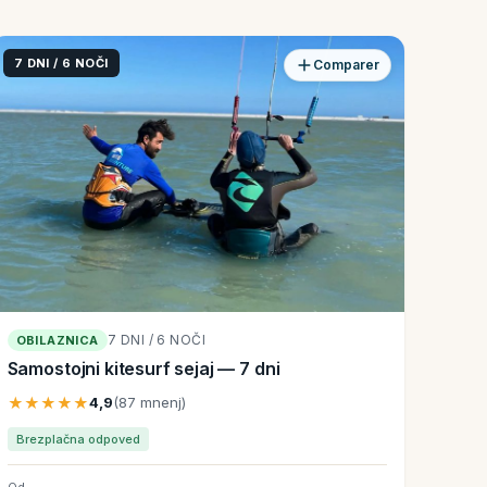
7 DNI / 6 NOČI
Comparer
7 DNI / 6 NOČI
OBILAZNICA
Samostojni kitesurf sejaj — 7 dni
★★★★★
4,9
(87 mnenj)
Brezplačna odpoved