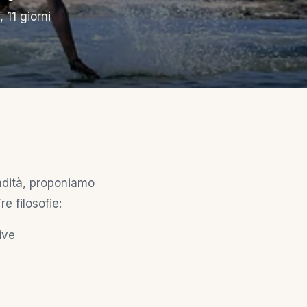
 11 giorni
ondità, proponiamo
e filosofie:
ive