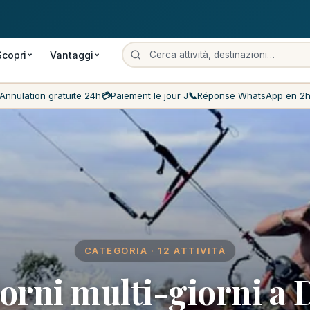
uita
Pagamento il giorno stesso
Prezzi più bassi del mercato
Servi
Scopri
Vantaggi
Annulation gratuite 24h
💳
Paiement le jour J
📞
Réponse WhatsApp en 2
CATEGORIA · 12 ATTIVITÀ
orni multi-giorni a 