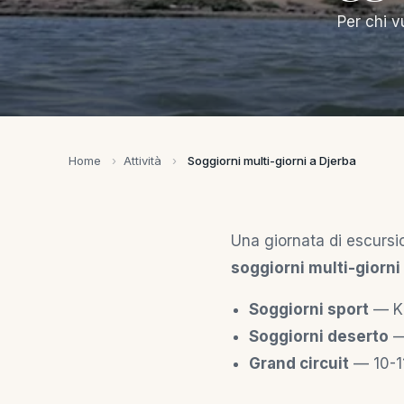
Per chi v
Home
›
Attività
›
Soggiorni multi-giorni a Djerba
Una giornata di escursi
soggiorni multi-giorni
Soggiorni sport
— Ki
Soggiorni deserto
— 
Grand circuit
— 10-11