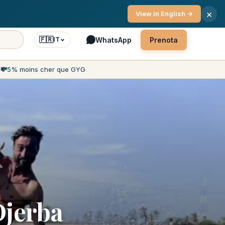
zio clienti 7 giorni su 7
×
View in English →
🇫🇷
WhatsApp
Prenota
IT
h
💸
5% moins cher que GYG
Djerba