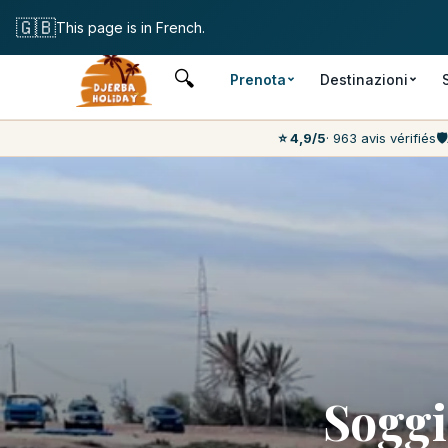
Cancellazione grat
🇬🇧
This page is in French.
🔍
Prenota
Destinazioni
⭐ 4,9/5
· 963 avis vérifiés
🛡️
Soggi