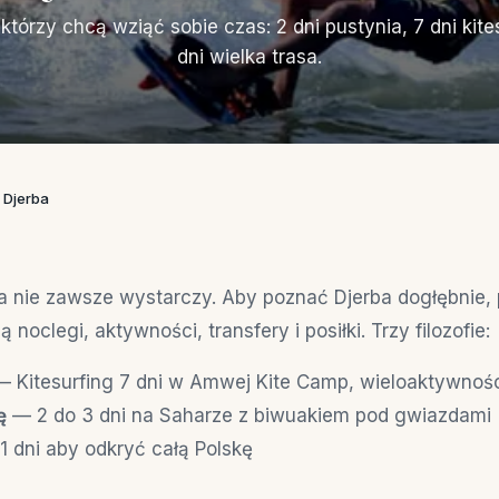
 którzy chcą wziąć sobie czas: 2 dni pustynia, 7 dni kites
dni wielka trasa.
 Djerba
 nie zawsze wystarczy. Aby poznać Djerba dogłębnie
ą noclegi, aktywności, transfery i posiłki. Trzy filozofie:
 Kitesurfing 7 dni w Amwej Kite Camp, wieloaktywnoś
ę
— 2 do 3 dni na Saharze z biwuakiem pod gwiazdami
 dni aby odkryć całą Polskę