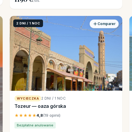
/os.
2 DNI / 1 NOC
Comparer
2 DNI / 1 NOC
WYCIECZKA
Tozeur — oaza górska
★★★★★
4,8
(19 opinii)
Bezpłatne anulowanie