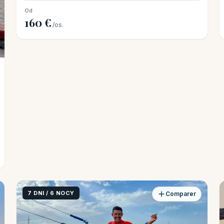
Od
160 €
/os.
7 DNI / 6 NOCY
Comparer