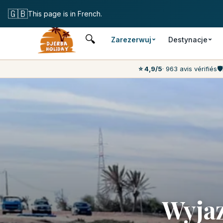
Bezpłatne anulow
🇬🇧
This page is in French.
🔍
Zarezerwuj
Destynacje
⭐ 4,9/5
· 963 avis vérifiés
🛡️
Wyjaz