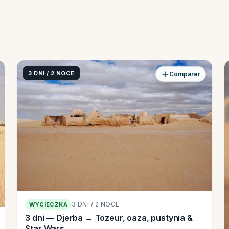
3 DNI / 2 NOCE
Comparer
3 DNI / 2 NOCE
WYCIECZKA
3 dni — Djerba → Tozeur, oaza, pustynia &
Star Wars