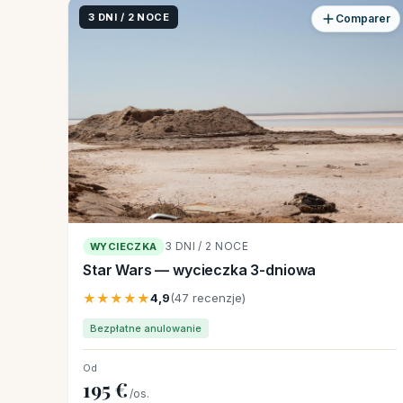
3 DNI / 2 NOCE
Comparer
3 DNI / 2 NOCE
WYCIECZKA
Star Wars — wycieczka 3-dniowa
★★★★★
4,9
(47 recenzje)
Bezpłatne anulowanie
Od
195 €
/os.