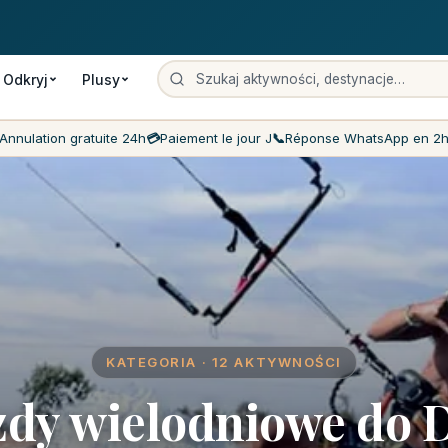
anie
Płatność w dniu wizyty
Najtańsze ceny na rynku
Obsługa kli
Odkryj
Plusy
Annulation gratuite 24h
💳
Paiement le jour J
📞
Réponse WhatsApp en 2
KATEGORIA · 12 AKTYWNOŚCI
dy wielodniowe do 