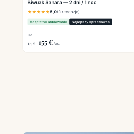
Biwuak Sahara — 2 dni / 1 noc
★★★★★
5,0
(3 recenzje)
Bezpłatne anulowanie
Najlepszy sprzedawca
Od
155 €
175 €
/os.