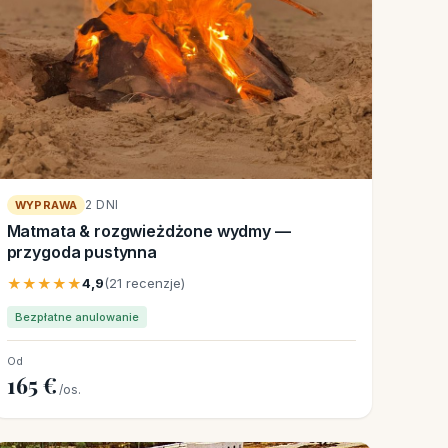
2 DNI
WYPRAWA
Matmata & rozgwieżdżone wydmy —
przygoda pustynna
★★★★★
4,9
(21 recenzje)
Bezpłatne anulowanie
Od
165 €
/os.