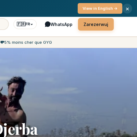
enta 7 dni w tygodniu
×
View in English →
🇫🇷
WhatsApp
Zarezerwuj
FR
h
💸
5% moins cher que GYG
Djerba