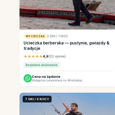
2 DNI / 1 NOC
WYCIECZKA
Ucieczka berberska — pustynie, gwiazdy &
tradycje
★★★★★
4,8
(22 opinie)
Bezpłatne anulowanie
Cena na żądanie
Wstępnie zarezerwuj na WhatsApp
7 DNI / 6 NOCY