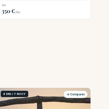
Od
350 €
/os.
8 DNI / 7 NOCY
Comparer