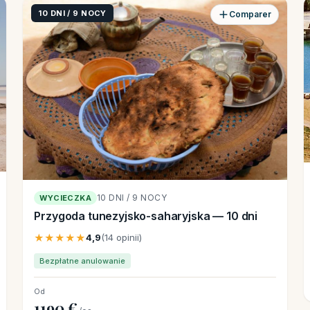
10 DNI / 9 NOCY
Comparer
10 DNI / 9 NOCY
WYCIECZKA
Przygoda tunezyjsko-saharyjska — 10 dni
★★★★★
4,9
(14 opinii)
Bezpłatne anulowanie
Od
1190 €