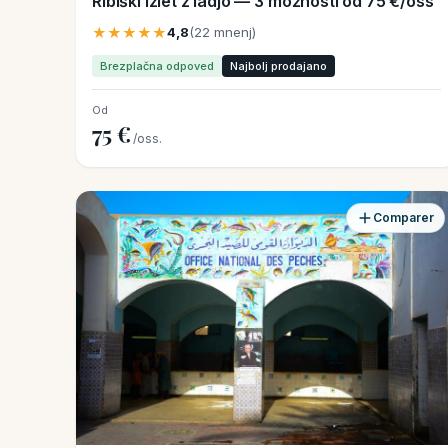
Ribiški izlet z ladjo — 3 možnosti od 75 €/oss
★★★★★
4,8
(22 mnenj)
Brezplačna odpoved
Najbolj prodajano
Od
75 €
/oss.
Comparer