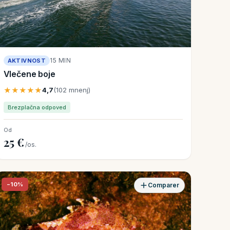
15 MIN
AKTIVNOST
Vlečene boje
★★★★★
4,7
(102 mnenj)
Brezplačna odpoved
Od
25 €
/os.
−10%
Comparer