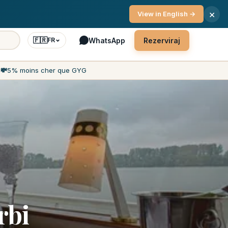
7 dni/7
×
View in English →
🇫🇷
WhatsApp
Rezerviraj
FR
h
💸
5% moins cher que GYG
rbi