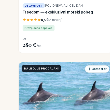
POL DNEVA ALI CEL DAN
DEJAVNOST
Freedom — ekskluzivni morski pobeg
★★★★★
5,0
(12 mnenj)
Brezplačna odpoved
Od
280 €
/os.
NAJBOLJE PRODAJANI
Comparer