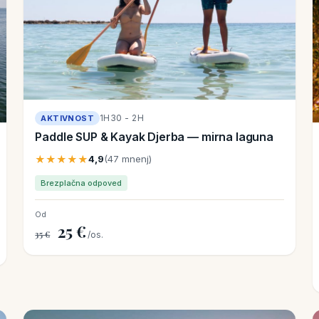
1H30 - 2H
AKTIVNOST
Paddle SUP & Kayak Djerba — mirna laguna
★★★★★
4,9
(47 mnenj)
Brezplačna odpoved
Od
25 €
35 €
/os.