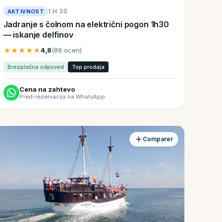
1 H 30
AKTIVNOST
Jadranje s čolnom na električni pogon 1h30
— iskanje delfinov
★★★★★
4,8
(89 ocen)
Brezplačna odpoved
Top prodaja
Cena na zahtevo
Pred-rezervacija na WhatsApp
Comparer