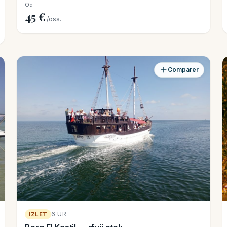
Od
45 €
/oss.
Comparer
6 UR
IZLET