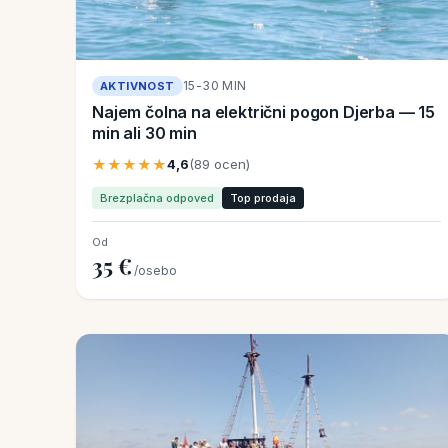
15-30 MIN
AKTIVNOST
Najem čolna na električni pogon Djerba — 15
min ali 30 min
★★★★★
4,6
(89 ocen)
Brezplačna odpoved
Top prodaja
Od
35 €
/osebo