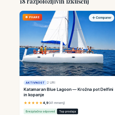
18 razpoložljivih izkušenj
🌟 PHARE
Comparer
2 URI
AKTIVNOST
Katamaran Blue Lagoon — Krožna pot Delfini
in kopanje
★★★★★
4,9
(41 mnenj)
Brezplačna odpoved
Top prodaja