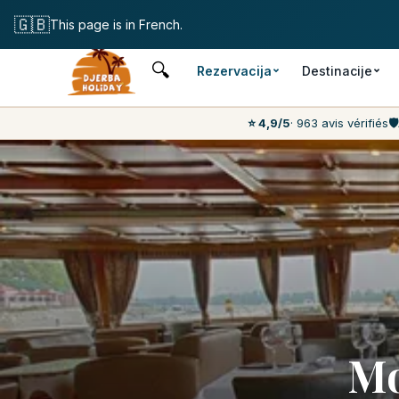
Brez
🇬🇧
This page is in French.
🔍
Rezervacija
Destinacije
⭐ 4,9/5
· 963 avis vérifiés
🛡️
Mo