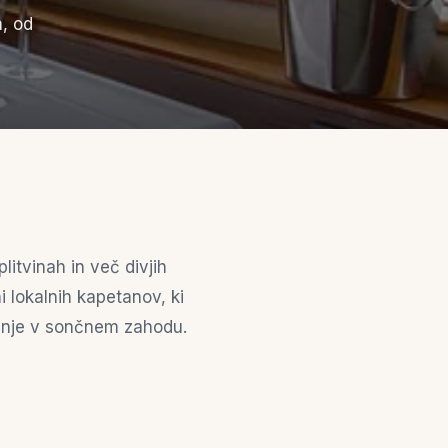
, od
.
litvinah in več divjih
 lokalnih kapetanov, ki
vanje v sončnem zahodu.