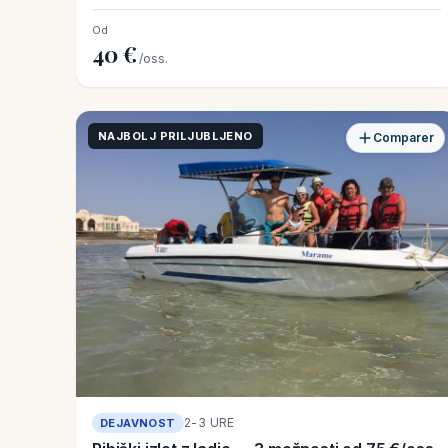
Od
40 €
/oss.
NAJBOLJ PRILJUBLJENO
Comparer
2-3 URE
DEJAVNOST