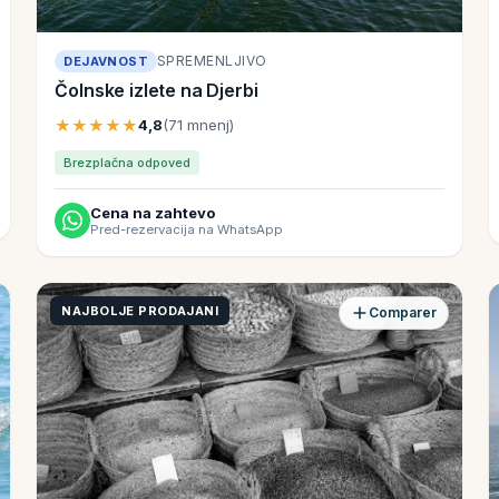
SPREMENLJIVO
DEJAVNOST
Čolnske izlete na Djerbi
★★★★★
4,8
(71 mnenj)
Brezplačna odpoved
Cena na zahtevo
Pred-rezervacija na WhatsApp
NAJBOLJE PRODAJANI
Comparer