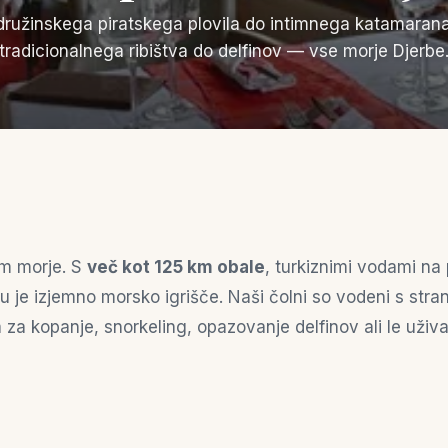
družinskega piratskega plovila do intimnega katamarana
tradicionalnega ribištva do delfinov — vse morje Djerbe
em morje. S
več kot 125 km obale
, turkiznimi vodami na p
je izjemno morsko igrišče. Naši čolni so vodeni s strani
 za kopanje, snorkeling, opazovanje delfinov ali le uži