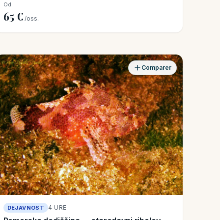
Od
65 €
/oss.
Comparer
4 URE
DEJAVNOST