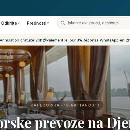
plačna odpoved
Plačilo ob dogovoru
Najnižje cene na trgu
服務客戶 
Odkrijte
Prednosti
Annulation gratuite 24h
💳
Paiement le jour J
📞
Réponse WhatsApp en 2
KATEGORIJA · 18 AKTIVNOSTI
rske prevoze na Dje