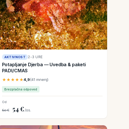
2-3 URE
AKTIVNOST
Potapljanje Djerba — Uvedba & paketi
PADI/CMAS
★★★★★
4,9
(41 mnenj)
Brezplačna odpoved
Od
54 €
60 €
/os.