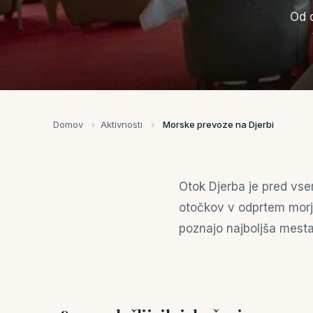
Od 
Domov
›
Aktivnosti
›
Morske prevoze na Djerbi
Otok Djerba je pred vs
otočkov v odprtem morju 
poznajo najboljša mesta