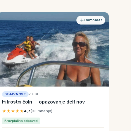
Comparer
2 URI
DEJAVNOST
Hitrostni čoln — opazovanje delfinov
★★★★★
4,7
(33 mnenja)
Brezplačna odpoved