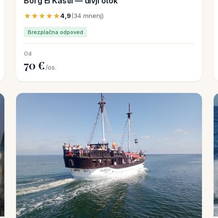
Borg El Kastil — divji otok
★★★★★
4,9
(34 mnenj)
Brezplačna odpoved
Od
70 €
/os.