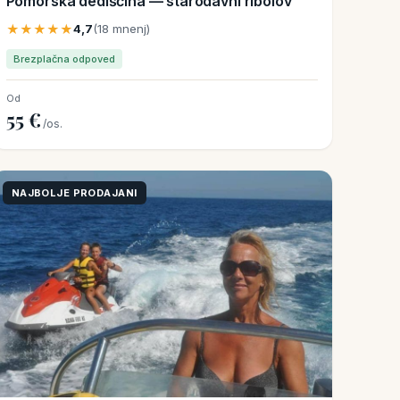
Pomorska dediščina — starodavni ribolov
★★★★★
4,7
(18 mnenj)
Brezplačna odpoved
Od
55 €
/os.
NAJBOLJE PRODAJANI