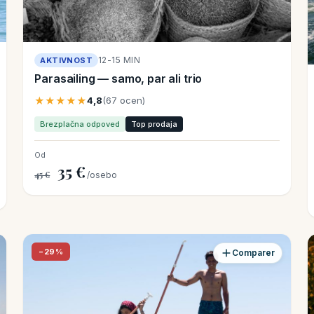
12-15 MIN
AKTIVNOST
Parasailing — samo, par ali trio
★★★★★
4,8
(67 ocen)
Brezplačna odpoved
Top prodaja
Od
35 €
45 €
/osebo
−29%
Comparer