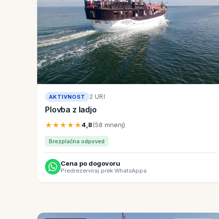
2 URI
AKTIVNOST
Plovba z ladjo
★★★★★
4,8
(58 mnenj)
Brezplačna odpoved
Cena po dogovoru
Predrezerviraj prek WhatsAppa