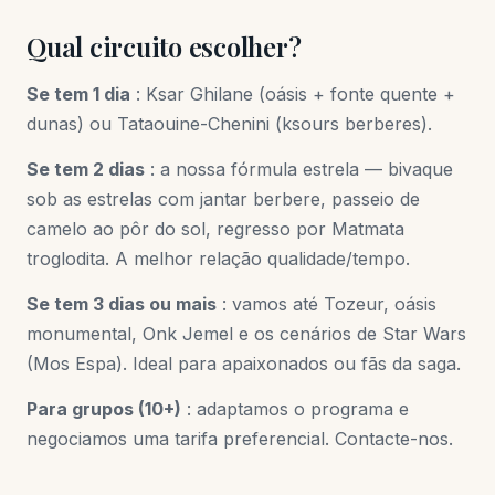
Qual circuito escolher?
Se tem 1 dia
: Ksar Ghilane (oásis + fonte quente +
dunas) ou Tataouine-Chenini (ksours berberes).
Se tem 2 dias
: a nossa fórmula estrela — bivaque
sob as estrelas com jantar berbere, passeio de
camelo ao pôr do sol, regresso por Matmata
troglodita. A melhor relação qualidade/tempo.
Se tem 3 dias ou mais
: vamos até Tozeur, oásis
monumental, Onk Jemel e os cenários de Star Wars
(Mos Espa). Ideal para apaixonados ou fãs da saga.
Para grupos (10+)
: adaptamos o programa e
negociamos uma tarifa preferencial. Contacte-nos.