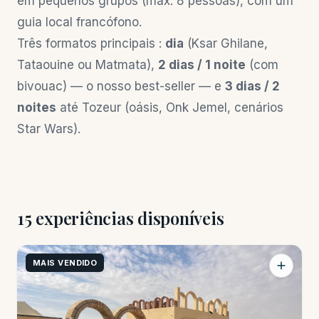
em pequenos grupos (máx. 8 pessoas), com um
guia local francófono.
Três formatos principais :
dia
(Ksar Ghilane,
Tataouine ou Matmata),
2 dias / 1 noite
(com
bivouac) — o nosso best-seller — e
3 dias / 2
noites
até Tozeur (oásis, Onk Jemel, cenários
Star Wars).
15 experiências disponíveis
MAIS VENDIDO