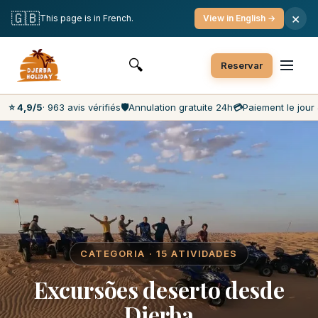
Cancelamento gratuito
Pagamento no dia
🇬🇧
×
This page is in French.
View in English →
Preços mais baixos do mercado
Atendimento ao cliente 7dias/7
🔍
Reservar
⭐ 4,9/5
· 963 avis vérifiés
🛡️
Annulation gratuite 24h
💳
Paiement le jour 
CATEGORIA · 15 ATIVIDADES
Excursões deserto desde
Djerba