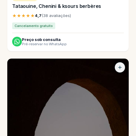
Tataouine, Chenini & ksours berbères
★★★★★
4,7
(38 avaliações)
Cancelamento gratuito
Preço sob consulta
Pré-reservar no WhatsApp