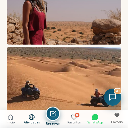
AI
♥
0
Favoris
Início
Atividades
Favoritos
WhatsApp
Reservar