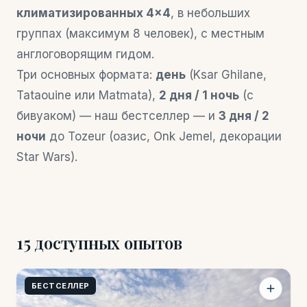
климатизированных 4×4
, в небольших
группах (максимум 8 человек), с местным
англоговорящим гидом.
Три основных формата:
день
(Ksar Ghilane,
Tataouine или Matmata),
2 дня / 1 ночь
(с
бивуаком) — наш бестселлер — и
3 дня / 2
ночи
до Tozeur (оазис, Onk Jemel, декорации
Star Wars).
15 доступных опытов
БЕСТСЕЛЛЕР