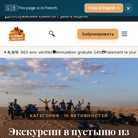
Бесплатная отмена
Оплата в день тура
🇬🇧
×
This page is in French.
View in English →
Самые низкие цены на рынке
Обслуживание клиентов 7 дней в неделю
🔍
Забронировать
⭐ 4,9/5
· 963 avis vérifiés
🛡️
Annulation gratuite 24h
💳
Paiement le jour 
КАТЕГОРИЯ · 15 АКТИВНОСТЕЙ
Экскурсии в пустыню из