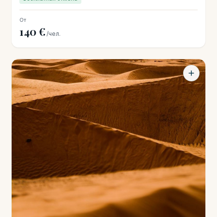
От
140 €
/чел.