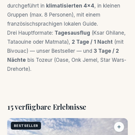
durchgeführt in
klimatisierten 4×4
, in kleinen
Gruppen (max. 8 Personen), mit einem
französischsprachigen lokalen Guide.
Drei Hauptformate:
Tagesausflug
(Ksar Ghilane,
Tataouine oder Matmata),
2 Tage / 1 Nacht
(mit
Bivouac) — unser Bestseller — und
3 Tage / 2
Nächte
bis Tozeur (Oase, Onk Jemel, Star Wars-
Drehorte).
15 verfügbare Erlebnisse
BESTSELLER