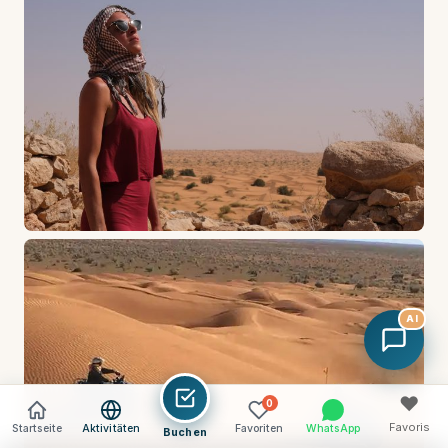
AI
♥
0
Favoris
Startseite
Aktivitäten
Favoriten
WhatsApp
Buchen