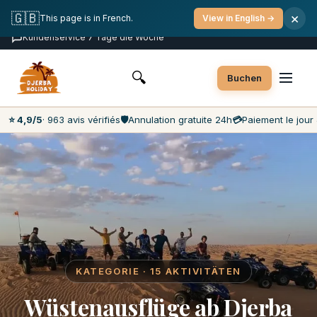
Kostenlose Stornierung
Zahlung am Tag der Aktivität
🇬🇧
×
This page is in French.
View in English →
Die günstigsten Preise auf dem Markt
Kundenservice 7 Tage die Woche
🔍
Buchen
⭐ 4,9/5
· 963 avis vérifiés
🛡️
Annulation gratuite 24h
💳
Paiement le jour 
KATEGORIE · 15 AKTIVITÄTEN
Wüstenausflüge ab Djerba