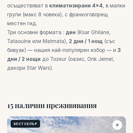
осъществяват в
климатизирани 4×4
, в малки
групи (макс 8 човека), с франкоговорещ
местен гид.
Три основни формата :
ден
(Ksar Ghilane,
Tataouine или Matmata),
2 дни / 1 нощ
(със
бивуак) — нашия най-популярен избор — и
3
дни / 2 нощи
до Tozeur (оазис, Onk Jemel,
декори Star Wars).
15 налични преживявания
БЕСТСЕЛЪР