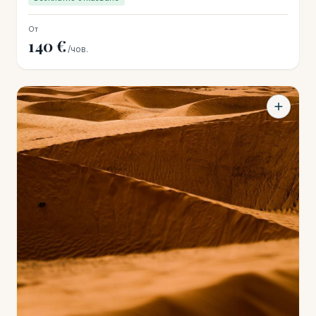
От
140 €
/чов.