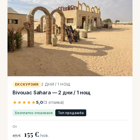
2 ДНИ / 1 НОЩ
ЕКСКУРЗИЯ
Bivouac Sahara — 2 дни / 1 нощ
★★★★★
5,0
(3 отзива)
Безплатно отказване
Топ продажба
От
155 €
175 €
/чов.