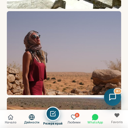
AI
♥
0
Favoris
Начало
Дейности
Любими
WhatsApp
Резервирай