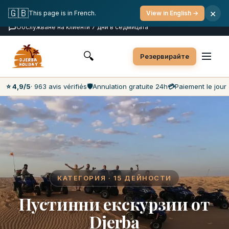
Безплатно отказване
Плащане в деня на екскурзията
🇬🇧
×
This page is in French.
View in English →
Най-ниски цени на пазара
Обслужване на клиенти 7 дни в седмицата
🔍
Резервирайте
⭐ 4,9/5
· 963 avis vérifiés
🛡️
Annulation gratuite 24h
💳
Paiement le jour 
КАТЕГОРИЯ · 15 ДЕЙНОСТИ
Пустинни екскурзии от
Djerba