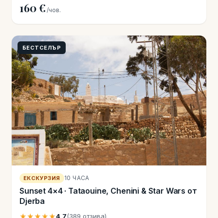
160 €
/чов.
БЕСТСЕЛЪР
10 ЧАСА
ЕКСКУРЗИЯ
Sunset 4×4 · Tataouine, Chenini & Star Wars от
Djerba
★★★★★
4,7
(389 отзива)