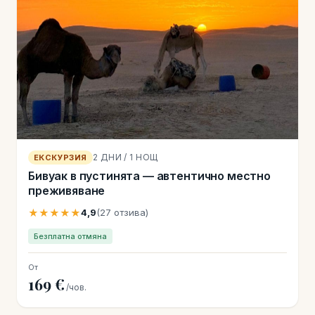
2 ДНИ / 1 НОЩ
ЕКСКУРЗИЯ
Бивуак в пустинята — автентично местно
преживяване
★★★★★
4,9
(27 отзива)
Безплатна отмяна
От
169 €
/чов.