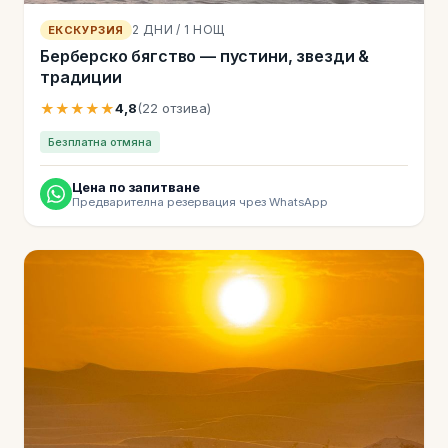
2 ДНИ / 1 НОЩ
ЕКСКУРЗИЯ
Берберско бягство — пустини, звезди &
традиции
★★★★★
4,8
(22 отзива)
Безплатна отмяна
Цена по запитване
Предварителна резервация чрез WhatsApp