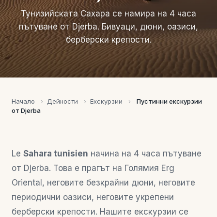
Тунизийската Сахара се намира на 4 часа
пътуване от Djerba. Бивуаци, дюни, оазиси,
берберски крепости.
Начало
›
Дейности
›
Екскурзии
›
Пустинни екскурзии
от Djerba
Le
Sahara tunisien
начина на 4 часа пътуване
от Djerba. Това е прагът на Голямия Erg
Oriental, неговите безкрайни дюни, неговите
периодични оазиси, неговите укрепени
берберски крепости. Нашите екскурзии се