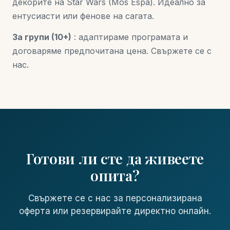
декорите на Star Wars (Mos Espa). Идеално за
ентусиасти или фенове на сагата.
За групи (10+)
: адаптираме програмата и
договаряме предпочитана цена. Свържете се с
нас.
Готови ли сте да живеете
опита?
Свържете се с нас за персонализирана
оферта или резервирайте директно онлайн.