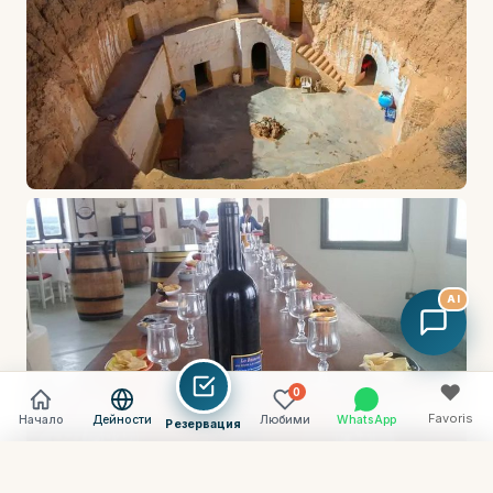
AI
♥
0
Favoris
Начало
Дейности
Любими
WhatsApp
Резервация
Vider
Comparer (
0
) →