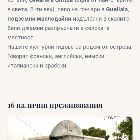
хотели,
синагога Ghriba
(една от най-старите
в света, 6-ти век), село на гончари в
Guellala
,
подземни маслодайни
издълбани в скалите,
бели джамии разпръснати в селската
местност.
Нашите културни гидове са родом от острова.
Говорят френски, английски, немски,
италиански и арабски.
16 налични преживявания