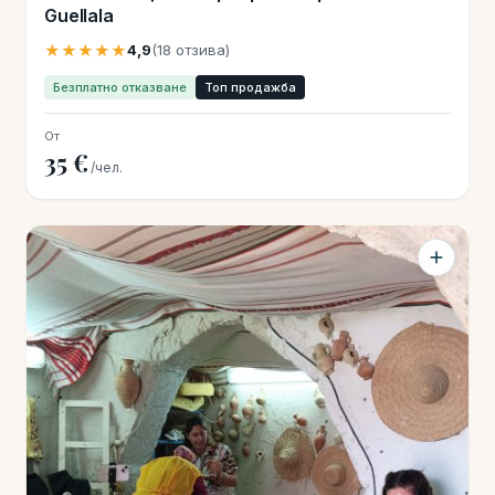
Guellala
★★★★★
4,9
(18 отзива)
Безплатно отказване
Топ продажба
От
35 €
/чел.