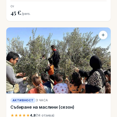
От
45 €
/pers.
3 ЧАСА
АКТИВНОСТ
Събиране на маслини (сезон)
★★★★★
4,8
(14 отзива)