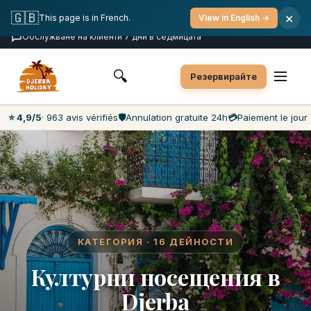
Безплатна отмяна
Плащане в деня на турнето
🇬🇧
×
This page is in French.
View in English →
Най-ниски цени на пазара
Обслужване на клиенти 7 дни в седмицата
🔍
Резервирайте
⭐ 4,9/5
· 963 avis vérifiés
🛡️
Annulation gratuite 24h
💳
Paiement le jour 
КАТЕГОРИЯ · 16 ДЕЙНОСТИ
Културни посещения в
Djerba