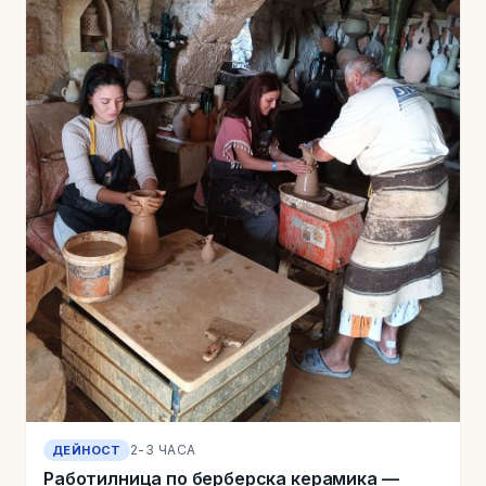
2-3 ЧАСА
ДЕЙНОСТ
Работилница по берберска керамика —