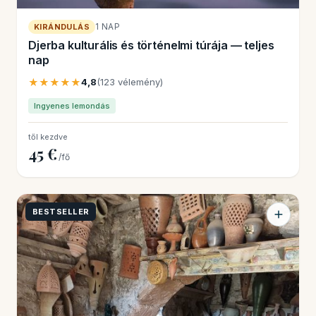
1 NAP
KIRÁNDULÁS
Djerba kulturális és történelmi túrája — teljes
nap
★★★★★
4,8
(123 vélemény)
Ingyenes lemondás
től kezdve
45 €
/fő
BESTSELLER