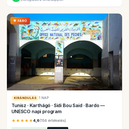
🌟 FÁRÓ
1 NAP
KIRÁNDULÁS
Tunisz · Karthágó · Sidi Bou Said · Bardo —
UNESCO napi program
★★★★★
4,6
(156 értékelés)