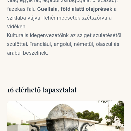
világ egyik legrégebbi zsinagógája, 6. század),
fazekas falu
Guellala
,
föld alatti olajprések
a
sziklába vájva, fehér mecsetek szétszórva a
vidéken.
Kulturális idegenvezetőink az sziget születésétől
szülöttei. Franciául, angolul, németül, olaszul és
arabul beszélnek.
16 elérhető tapasztalat