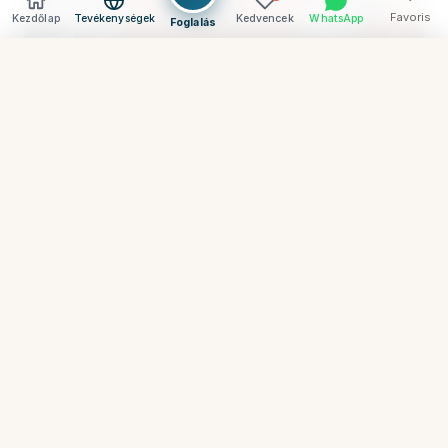
Favoris
Kezdőlap
Tevékenységek
Kedvencek
WhatsApp
Foglalás
Vider
Comparer (
0
) →