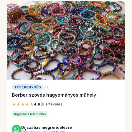
3 H
TEVÉKENYSÉG
Berber szövés hagyományos műhely
★★★★★
4,8
(9 értékelés)
Ingyenes lemondás
Díjszabás megrendelésre
Előfoglalás a WhatsAppon