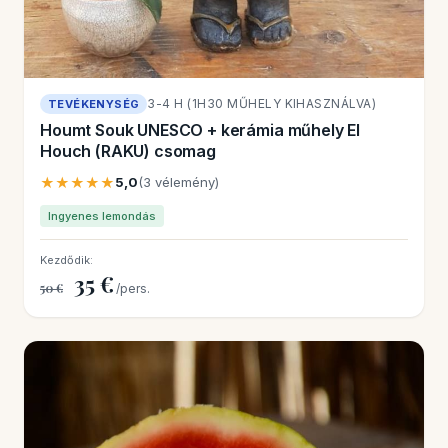
3-4 H (1H30 MŰHELY KIHASZNÁLVA)
TEVÉKENYSÉG
Houmt Souk UNESCO + kerámia műhely El
Houch (RAKU) csomag
★★★★★
5,0
(3 vélemény)
Ingyenes lemondás
Kezdődik:
35 €
50 €
/pers.