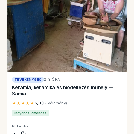
2-3 ÓRA
TEVÉKENYSÉG
Kerámia, keramika és modellezés műhely —
Samia
★★★★★
5,0
(12 vélemény)
Ingyenes lemondás
től kezdve
45 €