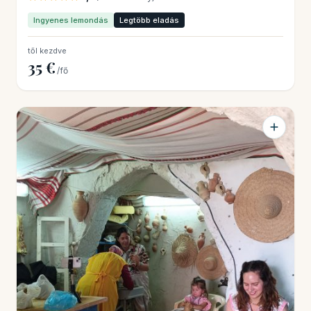
Ingyenes lemondás
Legtöbb eladás
től kezdve
35 €
/fő