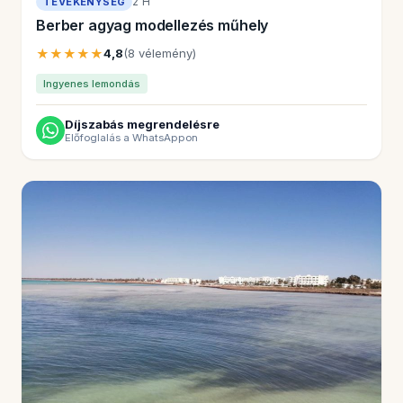
2 H
TEVÉKENYSÉG
Berber agyag modellezés műhely
★★★★★
4,8
(8 vélemény)
Ingyenes lemondás
Díjszabás megrendelésre
Előfoglalás a WhatsAppon