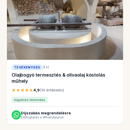
3 H
TEVÉKENYSÉG
Olajbogyó termesztés & olívaolaj kóstolás
műhely
★★★★★
4,9
(14 értékelés)
Ingyenes lemondás
Díjszabás megrendelésre
Előfoglalás a WhatsAppon