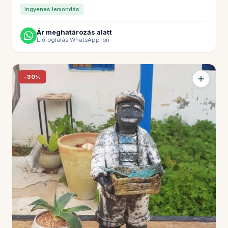
Ingyenes lemondás
Ár meghatározás alatt
Előfoglalás WhatsApp-on
−30%