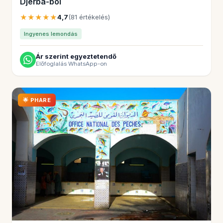
Djerba-ból
★★★★★
4,7
(81 értékelés)
Ingyenes lemondás
Ár szerint egyeztetendő
Előfoglalás WhatsApp-on
🌟 PHARE