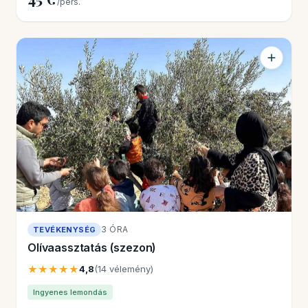
/pers.
3 ÓRA
TEVÉKENYSÉG
Olívaassztatás (szezon)
★★★★★
4,8
(14 vélemény)
Ingyenes lemondás