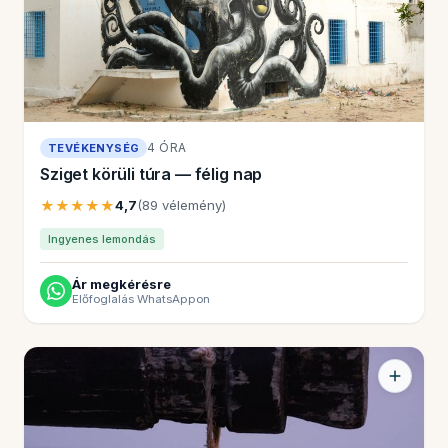
4 ÓRA
TEVÉKENYSÉG
Sziget körüli túra — félig nap
★★★★★
4,7
(89 vélemény)
Ingyenes lemondás
Ár megkérésre
Előfoglalás WhatsAppon