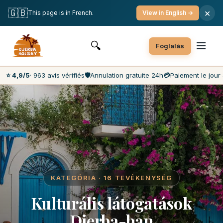
Ingyenes lemondás
Fizetés az adott napon
🇬🇧
×
This page is in French.
View in English →
A piaci legalacsonyabb árak
Ügyfélszolgálat 7 nap/7 nap
🔍
Foglalás
⭐ 4,9/5
· 963 avis vérifiés
🛡️
Annulation gratuite 24h
💳
Paiement le jour 
KATEGÓRIA · 16 TEVÉKENYSÉG
Kulturális látogatások
Djerba-ban