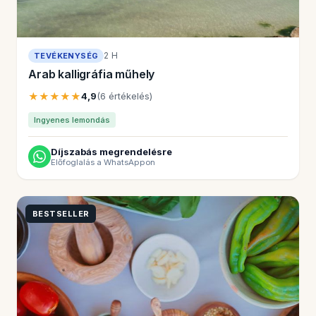
2 H
TEVÉKENYSÉG
Arab kalligráfia műhely
★★★★★
4,9
(6 értékelés)
Ingyenes lemondás
Díjszabás megrendelésre
Előfoglalás a WhatsAppon
BESTSELLER