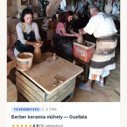
2-3 ÓRA
TEVÉKENYSÉG
Berber keramia műhely — Guellala
★★★★★
4,9
(18 vélemény)