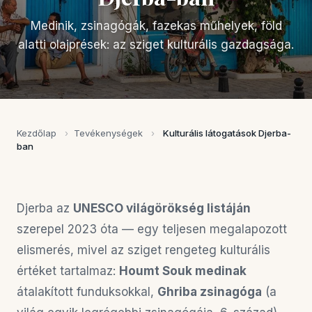
Medinik, zsinagógák, fazekas műhelyek, föld
alatti olajprések: az sziget kulturális gazdagsága.
Kezdőlap
›
Tevékenységek
›
Kulturális látogatások Djerba-
ban
Djerba az
UNESCO világörökség listáján
szerepel 2023 óta — egy teljesen megalapozott
elismerés, mivel az sziget rengeteg kulturális
értéket tartalmaz:
Houmt Souk medinak
átalakított funduksokkal,
Ghriba zsinagóga
(a