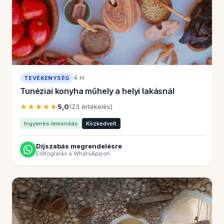
4 H
TEVÉKENYSÉG
Tunéziai konyha műhely a helyi lakásnál
★★★★★
5,0
(23 értékelés)
Ingyenes lemondás
Közkedvelt
Díjszabás megrendelésre
Előfoglalás a WhatsAppon