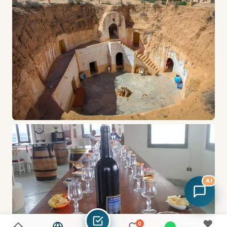
AI
♥
0