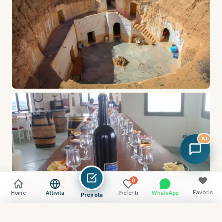
AI
♥
0
Favoris
Home
Attività
Preferiti
WhatsApp
Prenota
Vider
Comparer (
0
) →