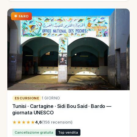
🌟 FARO
1 GIORNO
ESCURSIONE
Tunisi · Cartagine · Sidi Bou Said · Bardo —
giornata UNESCO
★★★★★
4,6
(156 recensioni)
Cancellazione gratuita
Top vendita