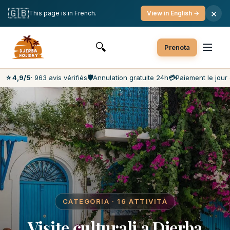
Cancellazione gratuita
Pagamento il giorno stesso
🇬🇧
×
This page is in French.
View in English →
Prezzi più bassi del mercato
Servizio clienti 7 giorni su 7
🔍
Prenota
⭐ 4,9/5
· 963 avis vérifiés
🛡️
Annulation gratuite 24h
💳
Paiement le jour 
CATEGORIA · 16 ATTIVITÀ
Visite culturali a Djerba