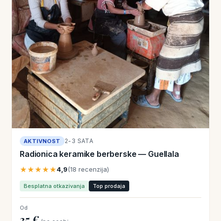
2-3 SATA
AKTIVNOST
Radionica keramike berberske — Guellala
★★★★★
4,9
(18 recenzija)
Besplatna otkazivanja
Top prodaja
Od
35 €