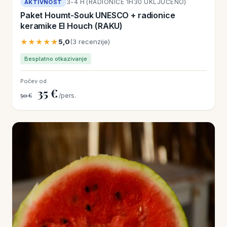
3-4 H (RADIONICE 1H30 UKLJUČENO)
AKTIVNOST
Paket Houmt-Souk UNESCO + radionice
keramike El Houch (RAKU)
★★★★★
5,0
(3 recenzije)
Besplatno otkazivanje
Počev od
35 €
50 €
/pers.