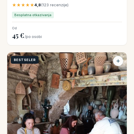
★★★★★
4,8
(123 recenzije)
Besplatna otkazivanja
Od
45 €
/po osobi
BESTSELER