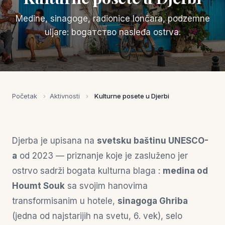
Medine, sinagoge, radionice lončara, podzemne
uljare: bogатство nasleđa ostrva.
Početak
›
Aktivnosti
›
Kulturne posete u Djerbi
Djerba je upisana na
svetsku baštinu UNESCO-
а
od 2023 — priznanje koje je zasluženo jer
ostrvo sadrži bogata kulturna blaga :
medina od
Houmt Souk
sa svojim hanovima
transformisanim u hotele,
sinagoga Ghriba
(jedna od najstarijih na svetu, 6. vek), selo