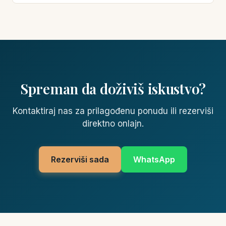
Spreman da doživiš iskustvo?
Kontaktiraj nas za prilagođenu ponudu ili rezerviši
direktno onlajn.
Rezerviši sada
WhatsApp