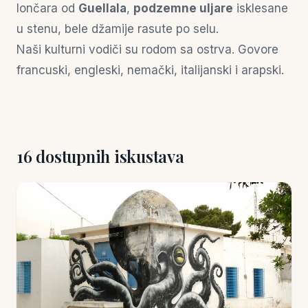
lončara od
Guellala
,
podzemne uljare
isklesane
u stenu, bele džamije rasute po selu.
Naši kulturni vodiči su rodom sa ostrva. Govore
francuski, engleski, nemački, italijanski i arapski.
16 dostupnih iskustava