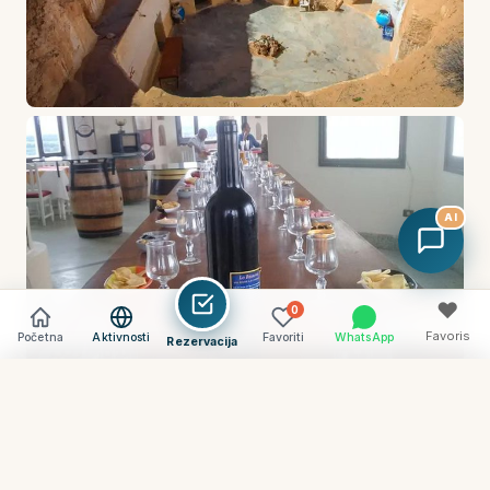
AI
♥
0
Favoris
Početna
Aktivnosti
Favoriti
WhatsApp
Rezervacija
Vider
Comparer (
0
) →