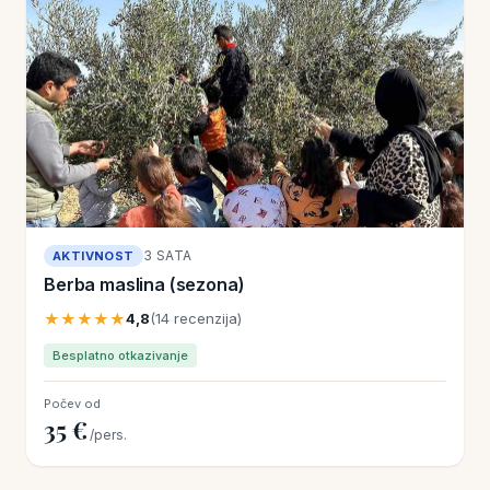
3 SATA
AKTIVNOST
Berba maslina (sezona)
★★★★★
4,8
(14 recenzija)
Besplatno otkazivanje
Počev od
35 €
/pers.