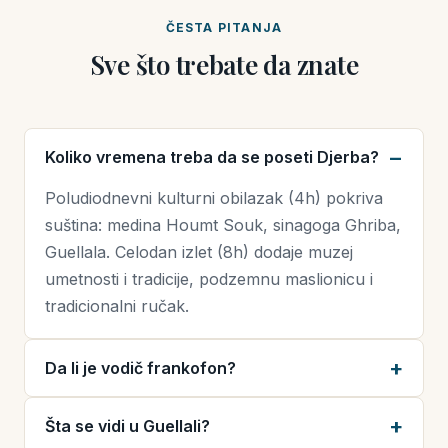
ČESTA PITANJA
Sve što trebate da znate
Koliko vremena treba da se poseti Djerba?
Poludiodnevni kulturni obilazak (4h) pokriva
suština: medina Houmt Souk, sinagoga Ghriba,
Guellala. Celodan izlet (8h) dodaje muzej
umetnosti i tradicije, podzemnu maslionicu i
tradicionalni ručak.
Da li je vodič frankofon?
Šta se vidi u Guellali?