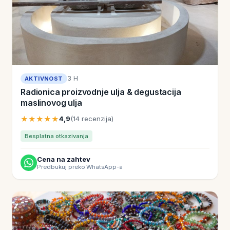
3 H
AKTIVNOST
Radionica proizvodnje ulja & degustacija
maslinovog ulja
★★★★★
4,9
(14 recenzija)
Besplatna otkazivanja
Cena na zahtev
Predbukuj preko WhatsApp-a