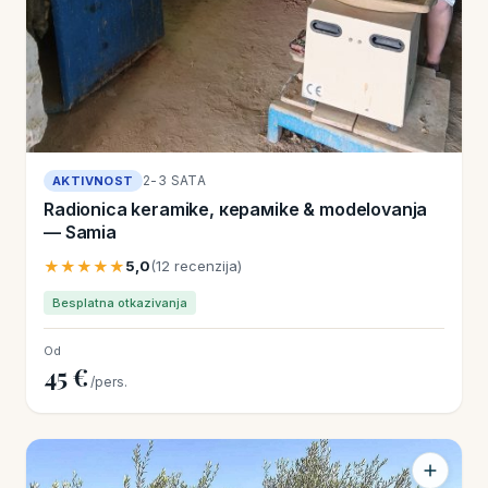
2-3 SATA
AKTIVNOST
Radionica keramike, керамike & modelovanja
— Samia
★★★★★
5,0
(12 recenzija)
Besplatna otkazivanja
Od
45 €
/pers.