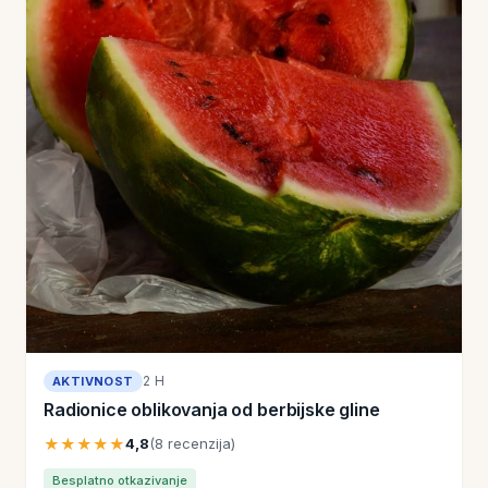
2 H
AKTIVNOST
Radionice oblikovanja od berbijske gline
★★★★★
4,8
(8 recenzija)
Besplatno otkazivanje