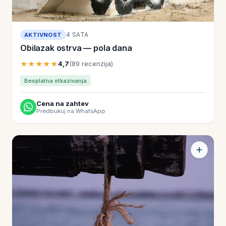
4 SATA
AKTIVNOST
Obilazak ostrva — pola dana
★★★★★
4,7
(89 recenzija)
Besplatna otkazivanja
Cena na zahtev
Predbukuj na WhatsApp