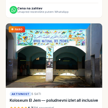
Cena na zahtev
Unapred rezervišite putem WhatsApp
🌟 FARO
5 SATI
AKTIVNOST
Koloseum El Jem — poludnevni izlet all inclusive
★★★★★
4,7
(56 recenzija)