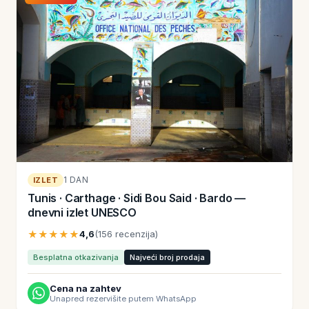
1 DAN
IZLET
Tunis · Carthage · Sidi Bou Said · Bardo —
dnevni izlet UNESCO
★★★★★
4,6
(156 recenzija)
Besplatna otkazivanja
Najveći broj prodaja
Cena na zahtev
Unapred rezervišite putem WhatsApp