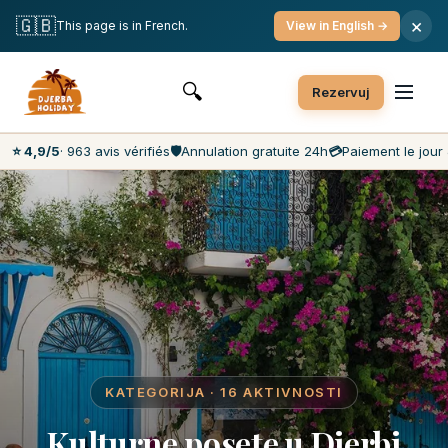
Besplatna otkazivanja
Plaćanje u danu
Najniže cene na tržištu
🇬🇧
×
This page is in French.
View in English →
Korisničke službe 7 dana u nedelji
🔍
Rezervuj
⭐ 4,9/5
· 963 avis vérifiés
🛡️
Annulation gratuite 24h
💳
Paiement le jour 
KATEGORIJA · 16 AKTIVNOSTI
Kulturne posete u Djerbi