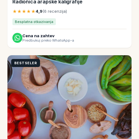
Radionica arapske kaligrafije
★★★★★
4,9
(6 recenzija)
Besplatna otkazivanja
Cena na zahtev
Predbukuj preko WhatsApp-a
BESTSELER