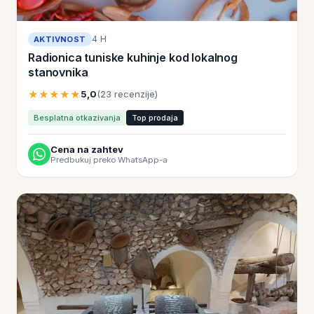
4 H
AKTIVNOST
Radionica tuniske kuhinje kod lokalnog
stanovnika
★★★★★
5,0
(23 recenzije)
Besplatna otkazivanja
Top prodaja
Cena na zahtev
Predbukuj preko WhatsApp-a