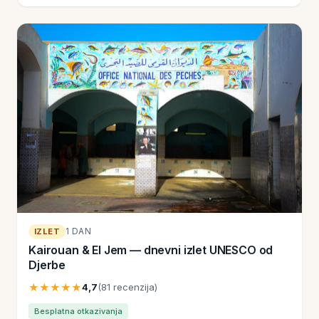
1 DAN
IZLET
Kairouan & El Jem — dnevni izlet UNESCO od
Djerbe
★★★★★
4,7
(81 recenzija)
Besplatna otkazivanja