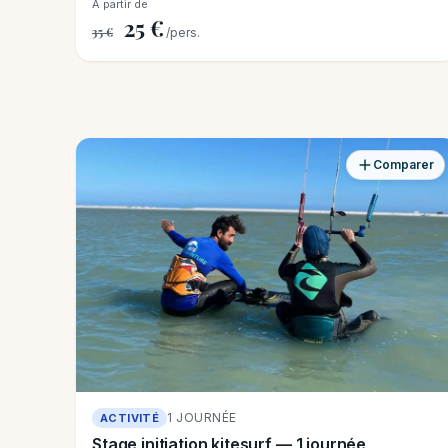
À partir de
25 €
35 €
/pers.
Comparer
1 JOURNÉE
ACTIVITÉ
Stage initiation kitesurf — 1 journée