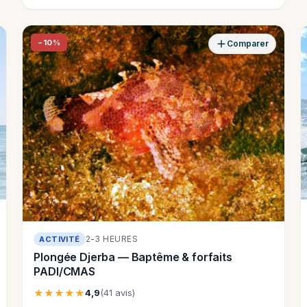
−10%
Comparer
2-3 HEURES
ACTIVITÉ
Plongée Djerba — Baptême & forfaits
PADI/CMAS
★★★★★
4,9
(41 avis)