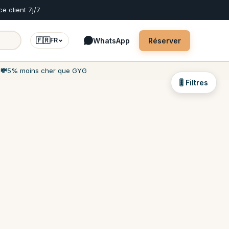
ce client 7j/7
🇫🇷
WhatsApp
Réserver
FR
h
💸
5% moins cher que GYG
🎚 Filtres