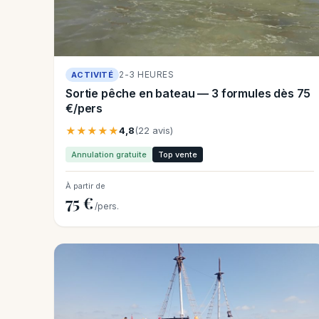
2-3 HEURES
ACTIVITÉ
Sortie pêche en bateau — 3 formules dès 75
€/pers
★★★★★
4,8
(22 avis)
Annulation gratuite
Top vente
À partir de
75 €
/pers.