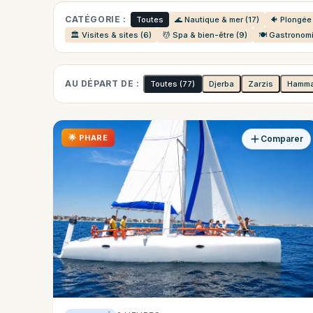
CATÉGORIE :
Toutes
🌊 Nautique & mer (17)
🐠 Plongée 
🏛️ Visites & sites (6)
💆 Spa & bien-être (9)
🍽️ Gastronomi
AU DÉPART DE :
Toutes
(77)
Djerba
Zarzis
Hamm
🌟 PHARE
Comparer