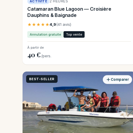
2 HEURES
ACTIVITÉ
Catamaran Blue Lagoon — Croisière
Dauphins & Baignade
★★★★★
4,9
(41 avis)
Annulation gratuite
Top vente
À partir de
40 €
/pers.
BEST-SELLER
Comparer