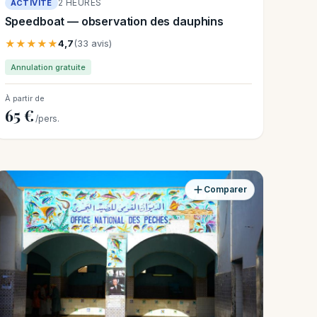
2 HEURES
ACTIVITÉ
Speedboat — observation des dauphins
★★★★★
4,7
(33 avis)
Annulation gratuite
À partir de
65 €
/pers.
Comparer