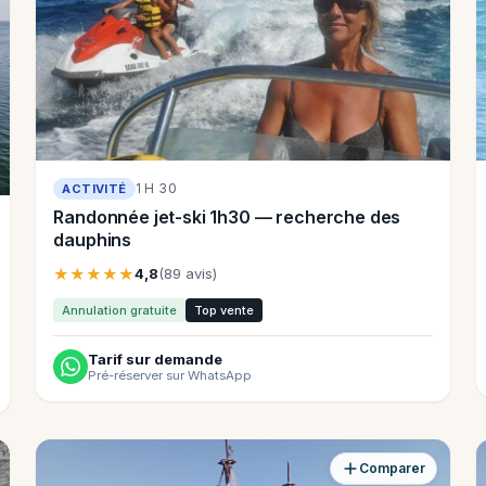
1 H 30
ACTIVITÉ
Randonnée jet-ski 1h30 — recherche des
dauphins
★★★★★
4,8
(89 avis)
Annulation gratuite
Top vente
Tarif sur demande
Pré-réserver sur WhatsApp
Comparer