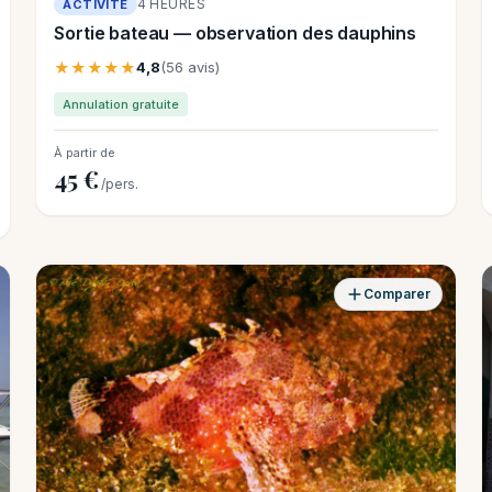
4 HEURES
ACTIVITÉ
Sortie bateau — observation des dauphins
★★★★★
4,8
(56 avis)
Annulation gratuite
À partir de
45 €
/pers.
Comparer