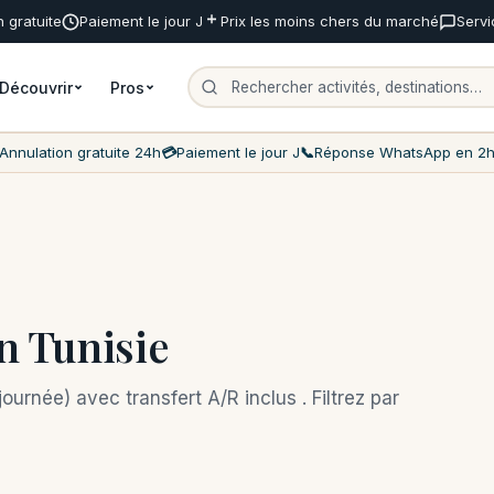
 gratuite
Paiement le jour J
Prix les moins chers du marché
Servi
Découvrir
Pros
Annulation gratuite 24h
💳
Paiement le jour J
📞
Réponse WhatsApp en 2
en Tunisie
urnée) avec transfert A/R inclus . Filtrez par