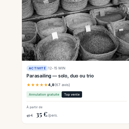
12-15 MIN
ACTIVITÉ
Parasailing — solo, duo ou trio
★★★★★
4,8
(67 avis)
Annulation gratuite
Top vente
À partir de
35 €
45 €
/pers.