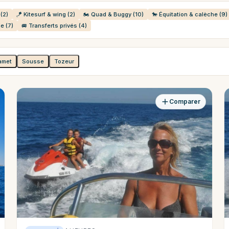
(2)
🪁 Kitesurf & wing (2)
🏍️ Quad & Buggy (10)
🐎 Équitation & calèche (9)
e (7)
🚐 Transferts privés (4)
amet
Sousse
Tozeur
Comparer