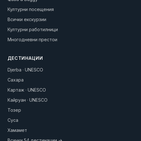
Културни посещения
Всички екскурзии
Културни работилници
Многодневни престои
ДЕСТИНАЦИИ
Djerba · UNESCO
Сахара
Картаж · UNESCO
Кайруан · UNESCO
Тозер
Суса
Хамамет
Всички 54 дестинации →