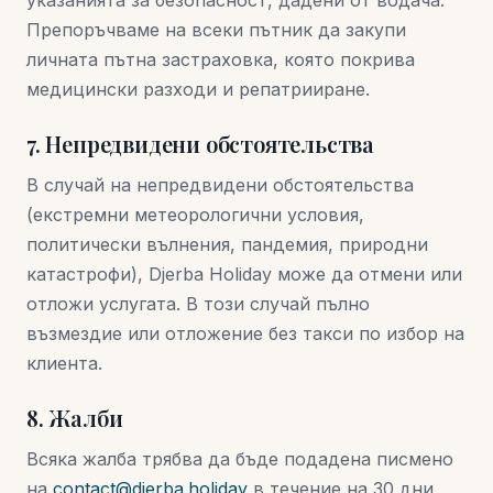
указанията за безопасност, дадени от водача.
Препоръчваме на всеки пътник да закупи
личната пътна застраховка, която покрива
медицински разходи и репатрииране.
7. Непредвидени обстоятельства
В случай на непредвидени обстоятельства
(екстремни метеорологични условия,
политически вълнения, пандемия, природни
катастрофи), Djerba Holiday може да отмени или
отложи услугата. В този случай пълно
възмездие или отложение без такси по избор на
клиента.
8. Жалби
Всяка жалба трябва да бъде подадена писмено
на
contact@djerba.holiday
в течение на 30 дни