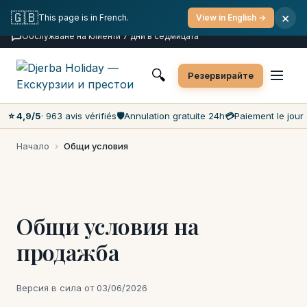
Безплатна отмяна
Плащане в деня на екскурзията
🇬🇧
×
This page is in French.
View in English →
Най-ниски цени на пазара
Обслужване на клиенти 7 дни в седмицата
🔍
Резервирайте
⭐ 4,9/5
· 963 avis vérifiés
🛡️
Annulation gratuite 24h
💳
Paiement le jour 
Начало
›
Общи условия
Общи условия на
продажба
Версия в сила от 03/06/2026