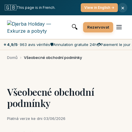
Bezplatné zrušení
Platba v den akce
Nejnižší ceny na trhu
🇬🇧
×
This page is in French.
View in English →
Zákaznická podpora 7 dní v týdnu
🔍
Rezervovat
⭐ 4,9/5
· 963 avis vérifiés
🛡️
Annulation gratuite 24h
💳
Paiement le jour 
Domů
›
Všeobecné obchodní podmínky
Všeobecné obchodní
podmínky
Platná verze ke dni 03/06/2026