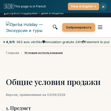
Бесплатная отмена
Оплата в день экскурсии
🇬🇧
×
This page is in French.
View in English →
Самые низкие цены на рынке
Служба поддержки 7 дней в неделю
🔍
Забронировать
⭐ 4,9/5
· 963 avis vérifiés
🛡️
Annulation gratuite 24h
💳
Paiement le jour 
Главная
›
Условия использования
Общие условия продажи
Версия, применяемая на 03/06/2026
1. Предмет